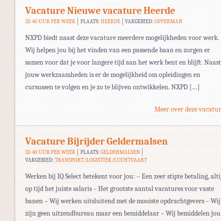
Vacature Nieuwe vacature Heerde
32-40 UUR PER WEEK
PLAATS:
HEERDE
VAKGEBIED:
OPPERMAN
NXPD biedt naast deze vacature meerdere mogelijkheden voor werk.
Wij helpen jou bij het vinden van een passende baan en zorgen er
samen voor dat je voor langere tijd aan het werk bent en blijft. Naast
jouw werkzaamheden is er de mogelijkheid om opleidingen en
cursussen te volgen en je zo te blijven ontwikkelen. NXPD […]
Meer over deze vacatur
Vacature Bijrijder Geldermalsen
32-40 UUR PER WEEK
PLAATS:
GELDERMALSEN
VAKGEBIED:
TRANSPORT/LOGISTIEK/LUCHTVAART
Werken bij IQ Select betekent voor jou: – Een zeer stipte betaling, alti
op tijd het juiste salaris – Het grootste aantal vacatures voor vaste
banen – Wij werken uitsluitend met de mooiste opdrachtgevers – Wij
zijn geen uitzendbureau maar een bemiddelaar – Wij bemiddelen jou