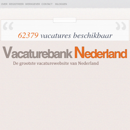
OVER
REGISTREER
WERKGEVER
CONTACT
INLOGGEN
62379
vacatures beschikbaar