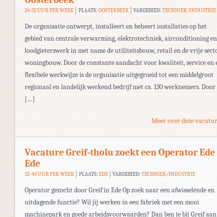
24-32 UUR PER WEEK
PLAATS:
OOSTERBEEK
VAKGEBIED:
TECHNIEK/INDUSTRIE
De organisatie ontwerpt, installeert en beheert installaties op het
gebied van centrale verwarming, elektrotechniek, airconditioning en
loodgieterswerk in met name de utiliteitsbouw, retail en de vrije sect
woningbouw. Door de constante aandacht voor kwaliteit, service en 
flexibele werkwijze is de organisatie uitgegroeid tot een middelgroot
regionaal en landelijk werkend bedrijf met ca. 130 werknemers. Door
[…]
Meer over deze vacatur
Vacature Greif-tholu zoekt een Operator Ede
Ede
32-40 UUR PER WEEK
PLAATS:
EDE
VAKGEBIED:
TECHNIEK/INDUSTRIE
Operator gezocht door Greif in Ede Op zoek naar een afwisselende en
uitdagende functie? Wil jij werken in een fabriek met een mooi
machinepark en goede arbeidsvoorwaarden? Dan ben je bij Greif aan