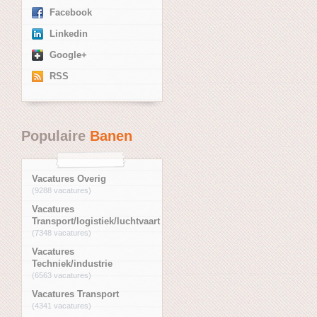
Facebook
Linkedin
Google+
RSS
Populaire
Banen
Vacatures Overig
(9288 vacatures)
Vacatures
Transport/logistiek/luchtvaart
(7348 vacatures)
Vacatures
Techniek/industrie
(6563 vacatures)
Vacatures Transport
(4341 vacatures)