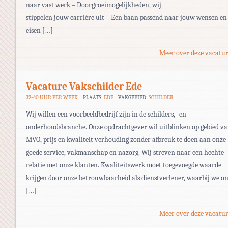
naar vast werk – Doorgroeimogelijkheden, wij
stippelen jouw carrière uit – Een baan passend naar jouw wensen en
eisen […]
Meer over deze vacatur
Vacature Vakschilder Ede
32-40 UUR PER WEEK
PLAATS:
EDE
VAKGEBIED:
SCHILDER
Wij willen een voorbeeldbedrijf zijn in de schilders,- en
onderhoudsbranche. Onze opdrachtgever wil uitblinken op gebied v
MVO, prijs en kwaliteit verhouding zonder afbreuk te doen aan onze
goede service, vakmanschap en nazorg. Wij streven naar een hechte
relatie met onze klanten. Kwaliteitswerk moet toegevoegde waarde
krijgen door onze betrouwbaarheid als dienstverlener, waarbij we o
[…]
Meer over deze vacatur