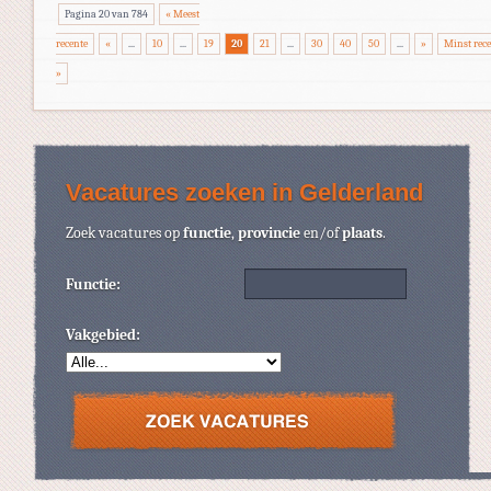
Pagina 20 van 784
« Meest
recente
«
...
10
...
19
20
21
...
30
40
50
...
»
Minst rec
»
Vacatures zoeken in Gelderland
Zoek vacatures op
functie
,
provincie
en/of
plaats
.
Functie:
Vakgebied: