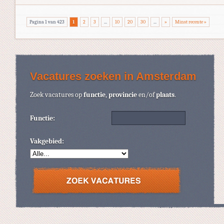
Pagina 1 van 423
1
2
3
...
10
20
30
...
»
Minst recente »
Vacatures zoeken in Amsterdam
Zoek vacatures op
functie
,
provincie
en/of
plaats
.
Functie:
Vakgebied: