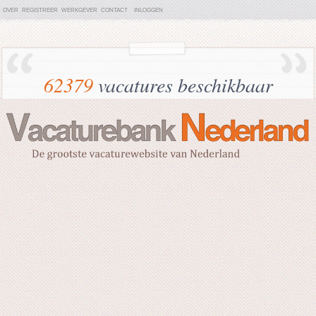
OVER
REGISTREER
WERKGEVER
CONTACT
INLOGGEN
62379
vacatures beschikbaar