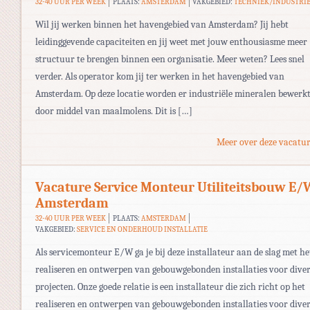
32-40 UUR PER WEEK
PLAATS:
AMSTERDAM
VAKGEBIED:
TECHNIEK/INDUSTRI
Wil jij werken binnen het havengebied van Amsterdam? Jij hebt
leidinggevende capaciteiten en jij weet met jouw enthousiasme meer
structuur te brengen binnen een organisatie. Meer weten? Lees snel
verder. Als operator kom jij ter werken in het havengebied van
Amsterdam. Op deze locatie worden er industriële mineralen bewerk
door middel van maalmolens. Dit is […]
Meer over deze vacatur
Vacature Service Monteur Utiliteitsbouw E/
Amsterdam
32-40 UUR PER WEEK
PLAATS:
AMSTERDAM
VAKGEBIED:
SERVICE EN ONDERHOUD INSTALLATIE
Als servicemonteur E/W ga je bij deze installateur aan de slag met he
realiseren en ontwerpen van gebouwgebonden installaties voor diver
projecten. Onze goede relatie is een installateur die zich richt op het
realiseren en ontwerpen van gebouwgebonden installaties voor diver