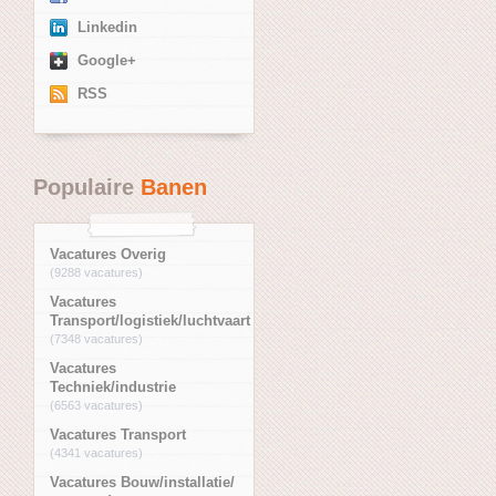
Linkedin
Google+
RSS
Populaire
Banen
Vacatures Overig
(9288 vacatures)
Vacatures
Transport/logistiek/luchtvaart
(7348 vacatures)
Vacatures
Techniek/industrie
(6563 vacatures)
Vacatures Transport
(4341 vacatures)
Vacatures Bouw/installatie/