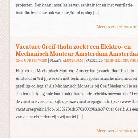
projecten. Denk aan installaties van sanitair tot en met ventilatie-
installaties, maar ook warmte/koud opslag […]
Meer over deze vacatur
Vacature Greif-tholu zoekt een Elektro- en
Mechanisch Monteur Amsterdam Amsterd
32-40 UUR PER WEEK
PLAATS:
AMSTERDAM
VAKGEBIED:
TECHNIEK/INDUSTRI
Elektro- en Mechanisch Monteur Amsterdam gezocht door Greif in
Amsterdam Wil jij werken met technisch specialistische machines en
gezellige collega’s? Als Mechanisch Monteur bij Greif bieden wij je na
een leuke uitdagende baan ook uitstekende arbeidsvoorwaarden! Lee
de vacature verder of kijk op onze vacaturepagina: https://www.tho
vacaturesgreif.nl/Job/6153273adc570a00296a1e07 Over Greif: Als éé
van de marktleiders zijn wij actief […]
Meer over deze vacatur