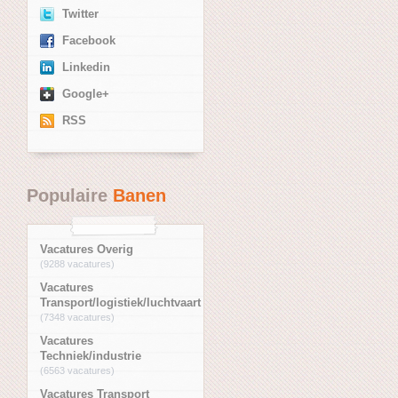
Twitter
Facebook
Linkedin
Google+
RSS
Populaire
Banen
Vacatures Overig
(9288 vacatures)
Vacatures
Transport/logistiek/luchtvaart
(7348 vacatures)
Vacatures
Techniek/industrie
(6563 vacatures)
Vacatures Transport