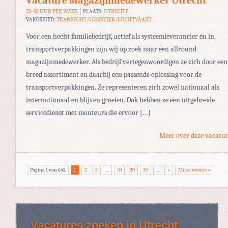
Vacature Magazijnmedewerker Utrecht
32-40 UUR PER WEEK
PLAATS:
UTRECHT
VAKGEBIED:
TRANSPORT/LOGISTIEK/LUCHTVAART
Voor een hecht familiebedrijf, actief als systeemleverancier én in
transportverpakkingen zijn wij op zoek naar een allround
magazijnmedewerker. Als bedrijf vertegenwoordigen ze zich door een
breed assortiment en daarbij een passende oplossing voor de
transportverpakkingen. Ze representeren zich zowel nationaal als
internationaal en blijven groeien. Ook hebben ze een uitgebreide
servicedienst met monteurs die ervoor […]
Meer over deze vacatur
Pagina 1 van 642
1
2
3
...
10
20
30
...
»
Minst recente »
Vacatures zoeken in Utrecht