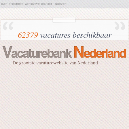
OVER
REGISTREER
WERKGEVER
CONTACT
INLOGGEN
62379
vacatures beschikbaar