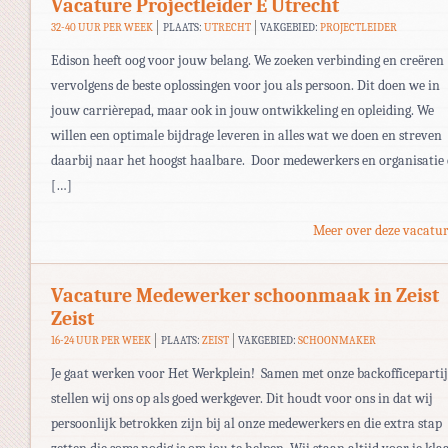
Vacature Projectleider E Utrecht
32-40 UUR PER WEEK
PLAATS:
UTRECHT
VAKGEBIED:
PROJECTLEIDER
Edison heeft oog voor jouw belang. We zoeken verbinding en creëren
vervolgens de beste oplossingen voor jou als persoon. Dit doen we in
jouw carrièrepad, maar ook in jouw ontwikkeling en opleiding. We
willen een optimale bijdrage leveren in alles wat we doen en streven
daarbij naar het hoogst haalbare. Door medewerkers en organisatie
[…]
Meer over deze vacatur
Vacature Medewerker schoonmaak in Zeist
Zeist
16-24 UUR PER WEEK
PLAATS:
ZEIST
VAKGEBIED:
SCHOONMAKER
Je gaat werken voor Het Werkplein! Samen met onze backofficepartij
stellen wij ons op als goed werkgever. Dit houdt voor ons in dat wij
persoonlijk betrokken zijn bij al onze medewerkers en die extra stap