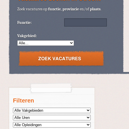
Zoek vacatures op
functie
,
provincie
en/of
plaats
.
Functie:
Vakgebied:
Filteren