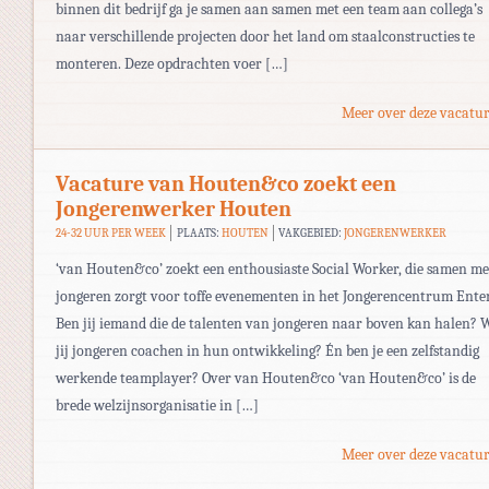
binnen dit bedrijf ga je samen aan samen met een team aan collega’s
naar verschillende projecten door het land om staalconstructies te
monteren. Deze opdrachten voer […]
Meer over deze vacatur
Vacature van Houten&co zoekt een
Jongerenwerker Houten
24-32 UUR PER WEEK
PLAATS:
HOUTEN
VAKGEBIED:
JONGERENWERKER
‘van Houten&co’ zoekt een enthousiaste Social Worker, die samen me
jongeren zorgt voor toffe evenementen in het Jongerencentrum Enter
Ben jij iemand die de talenten van jongeren naar boven kan halen? 
jij jongeren coachen in hun ontwikkeling? Én ben je een zelfstandig
werkende teamplayer? Over van Houten&co ‘van Houten&co’ is de
brede welzijnsorganisatie in […]
Meer over deze vacatur