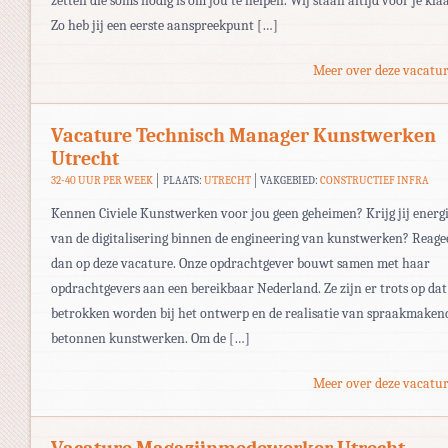
zetten die soms nodig is om jou te helpen. Wij staan altijd voor je kla
Zo heb jij een eerste aanspreekpunt […]
Meer over deze vacatur
Vacature Technisch Manager Kunstwerken
Utrecht
32-40 UUR PER WEEK
PLAATS:
UTRECHT
VAKGEBIED:
CONSTRUCTIEF INFRA
Kennen Civiele Kunstwerken voor jou geen geheimen? Krijg jij energ
van de digitalisering binnen de engineering van kunstwerken? Reage
dan op deze vacature. Onze opdrachtgever bouwt samen met haar
opdrachtgevers aan een bereikbaar Nederland. Ze zijn er trots op dat
betrokken worden bij het ontwerp en de realisatie van spraakmaken
betonnen kunstwerken. Om de […]
Meer over deze vacatur