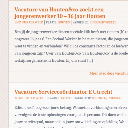
Vacature van Houten&co zoekt een
jongerenwerker 10 – 16 jaar Houten
16-24 UUR PER WEEK
PLAATS:
HOUTEN
VAKGEBIED:
JONGERENWERKER
Ben jij de jongerenwerker die een speciale klik heeft met tieners (10 t
ongeveer 16 jaar)? Een Sociaal Werker in hart en nieren, die jongere
weet te vinden en verbinden? Wil jij de constante factor in de leefwer
van jongeren zijn? Over van Houten&co ‘van Houten&co’ is de brede
welzijnsorganisatie in Houten. Bij ons staat […]
Meer over deze vacatur
Vacature Servicecoördinator E Utrecht
32-40 UUR PER WEEK
PLAATS:
UTRECHT
VAKGEBIED:
TECHNIEK/INDUSTRIE
Edison heeft oog voor jouw belang. We zoeken verbinding en creëren
vervolgens de beste oplossingen voor jou als persoon. Dit doen we in
jouw carrièrepad, maar ook in jouw ontwikkeling en opleiding. We