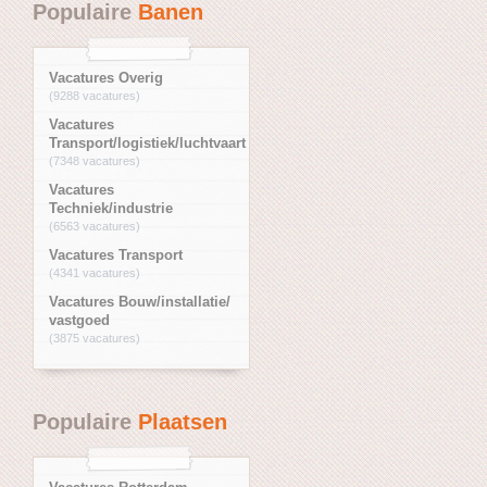
Populaire
Banen
Vacatures Overig
(9288 vacatures)
Vacatures
Transport/logistiek/luchtvaart
(7348 vacatures)
Vacatures
Techniek/industrie
(6563 vacatures)
Vacatures Transport
(4341 vacatures)
Vacatures Bouw/installatie/
vastgoed
(3875 vacatures)
Populaire
Plaatsen