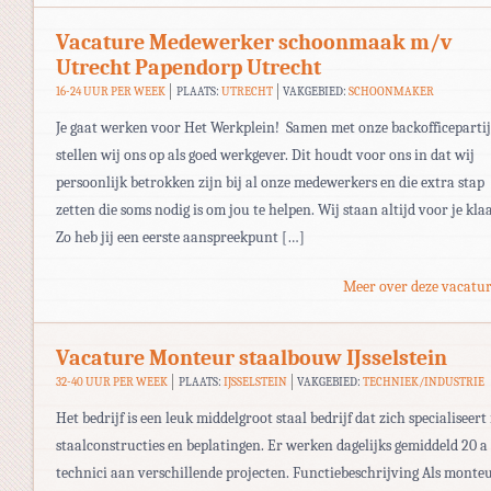
Vacature Medewerker schoonmaak m/v
Utrecht Papendorp Utrecht
16-24 UUR PER WEEK
PLAATS:
UTRECHT
VAKGEBIED:
SCHOONMAKER
Je gaat werken voor Het Werkplein! Samen met onze backofficepartij
stellen wij ons op als goed werkgever. Dit houdt voor ons in dat wij
persoonlijk betrokken zijn bij al onze medewerkers en die extra stap
zetten die soms nodig is om jou te helpen. Wij staan altijd voor je kla
Zo heb jij een eerste aanspreekpunt […]
Meer over deze vacatur
Vacature Monteur staalbouw IJsselstein
32-40 UUR PER WEEK
PLAATS:
IJSSELSTEIN
VAKGEBIED:
TECHNIEK/INDUSTRIE
Het bedrijf is een leuk middelgroot staal bedrijf dat zich specialiseert
staalconstructies en beplatingen. Er werken dagelijks gemiddeld 20 a
technici aan verschillende projecten. Functiebeschrijving Als monte