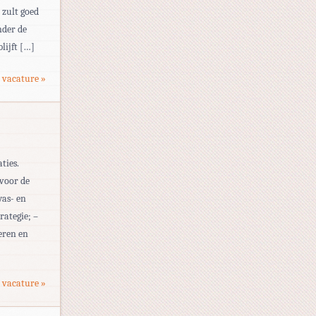
 zult goed
nder de
lijft […]
 vacature »
ties.
 voor de
was- en
rategie; –
eren en
 vacature »