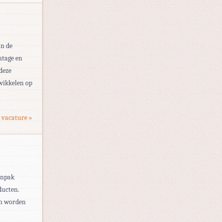
in de
ntage en
 deze
twikkelen op
 vacature »
inpak
ducten.
en worden