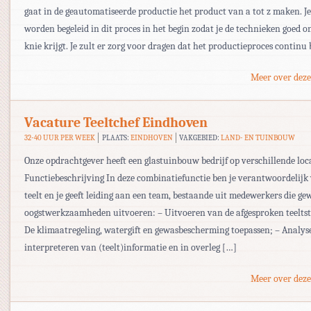
gaat in de geautomatiseerde productie het product van a tot z maken. Je
worden begeleid in dit proces in het begin zodat je de technieken goed o
knie krijgt. Je zult er zorg voor dragen dat het productieproces continu b
Meer over deze
Vacature Teeltchef Eindhoven
32-40 UUR PER WEEK
PLAATS:
EINDHOVEN
VAKGEBIED:
LAND- EN TUINBOUW
Onze opdrachtgever heeft een glastuinbouw bedrijf op verschillende loca
Functiebeschrijving In deze combinatiefunctie ben je verantwoordelijk
teelt en je geeft leiding aan een team, bestaande uit medewerkers die ge
oogstwerkzaamheden uitvoeren: – Uitvoeren van de afgesproken teeltst
De klimaatregeling, watergift en gewasbescherming toepassen; – Analys
interpreteren van (teelt)informatie en in overleg […]
Meer over deze