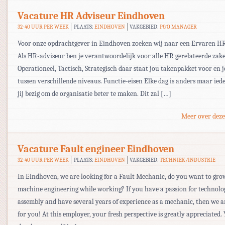
Vacature HR Adviseur Eindhoven
32-40 UUR PER WEEK
PLAATS:
EINDHOVEN
VAKGEBIED:
P&O MANAGER
Voor onze opdrachtgever in Eindhoven zoeken wij naar een Ervaren H
Als HR-adviseur ben je verantwoordelijk voor alle HR gerelateerde zak
Operationeel, Tactisch, Strategisch daar staat jou takenpakket voor en j
tussen verschillende niveaus. Functie-eisen Elke dag is anders maar ied
jij bezig om de organisatie beter te maken. Dit zal […]
Meer over deze
Vacature Fault engineer Eindhoven
32-40 UUR PER WEEK
PLAATS:
EINDHOVEN
VAKGEBIED:
TECHNIEK/INDUSTRIE
In Eindhoven, we are looking for a Fault Mechanic, do you want to gro
machine engineering while working? If you have a passion for technolo
assembly and have several years of experience as a mechanic, then we a
for you! At this employer, your fresh perspective is greatly appreciated.