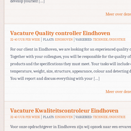
develop yourself […]
Meer over deze
Vacature Quality controller Eindhoven
32-40 UUR PER WEEK
PLAATS:
EINDHOVEN
VAKGEBIED:
TECHNIEK/INDUSTRIE
For our client in Eindhoven, we are looking for an experienced quality c
Together with your colleagues, you will be responsible for the quality of
products and the specifications they must meet. Your tasks will include
temperature, weight, size, structure, appearance, colour and detecting d
You will report and discuss everything with your […]
Meer over deze
Vacature Kwaliteitscontroleur Eindhoven
32-40 UUR PER WEEK
PLAATS:
EINDHOVEN
VAKGEBIED:
TECHNIEK/INDUSTRIE
Voor onze opdrachtgever in Eindhoven zijn wij opzoek naar een ervare