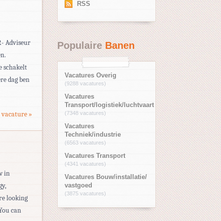
RSS
R- Adviseur
Populaire
Banen
en.
e schakelt
Vacatures Overig
ere dag ben
(9288 vacatures)
Vacatures
Transport/logistiek/luchtvaart
 vacature »
(7348 vacatures)
Vacatures
Techniek/industrie
(6563 vacatures)
Vacatures Transport
(4341 vacatures)
w in
Vacatures Bouw/installatie/
gy,
vastgoed
(3875 vacatures)
re looking
 You can