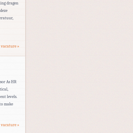
ding dragen
 deze
eratuur,
 vacature »
isor As HR
ical,
ent levels.
 to make
 vacature »