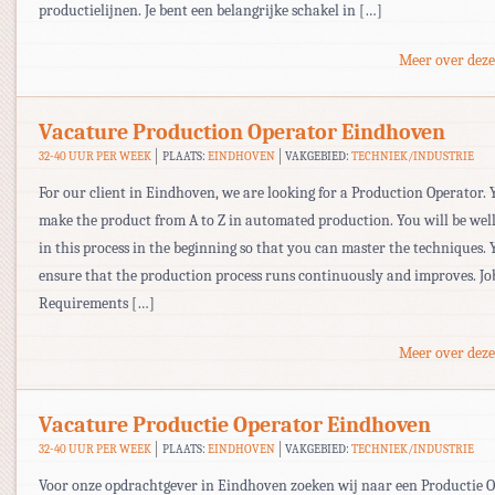
productielijnen. Je bent een belangrijke schakel in […]
Meer over deze
Vacature Production Operator Eindhoven
32-40 UUR PER WEEK
PLAATS:
EINDHOVEN
VAKGEBIED:
TECHNIEK/INDUSTRIE
For our client in Eindhoven, we are looking for a Production Operator. 
make the product from A to Z in automated production. You will be wel
in this process in the beginning so that you can master the techniques. 
ensure that the production process runs continuously and improves. Jo
Requirements […]
Meer over deze
Vacature Productie Operator Eindhoven
32-40 UUR PER WEEK
PLAATS:
EINDHOVEN
VAKGEBIED:
TECHNIEK/INDUSTRIE
Voor onze opdrachtgever in Eindhoven zoeken wij naar een Productie Op