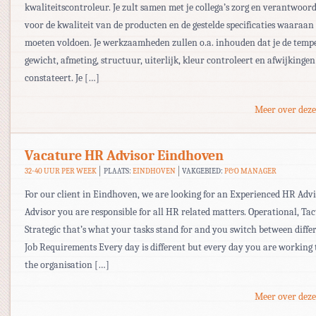
kwaliteitscontroleur. Je zult samen met je collega’s zorg en verantwoor
voor de kwaliteit van de producten en de gestelde specificaties waaraan
moeten voldoen. Je werkzaamheden zullen o.a. inhouden dat je de temp
gewicht, afmeting, structuur, uiterlijk, kleur controleert en afwijkingen
constateert. Je […]
Meer over deze
Vacature HR Advisor Eindhoven
32-40 UUR PER WEEK
PLAATS:
EINDHOVEN
VAKGEBIED:
P&O MANAGER
For our client in Eindhoven, we are looking for an Experienced HR Adv
Advisor you are responsible for all HR related matters. Operational, Tact
Strategic that’s what your tasks stand for and you switch between differ
Job Requirements Every day is different but every day you are working
the organisation […]
Meer over deze