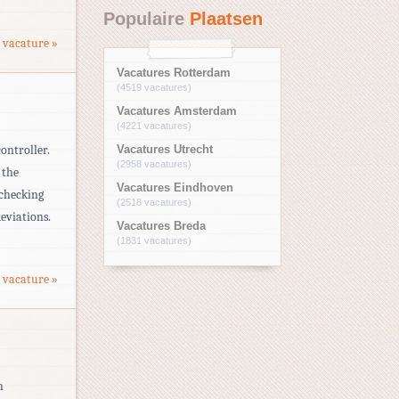
Populaire
Plaatsen
 vacature »
Vacatures Rotterdam
(4519 vacatures)
Vacatures Amsterdam
(4221 vacatures)
ontroller.
Vacatures Utrecht
(2958 vacatures)
 the
Vacatures Eindhoven
 checking
(2518 vacatures)
eviations.
Vacatures Breda
(1831 vacatures)
 vacature »
n