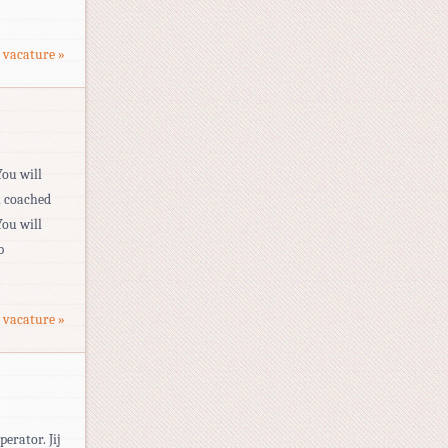
 vacature »
You will
l coached
You will
b
 vacature »
erator. Jij