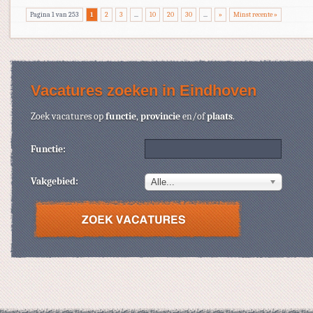
Pagina 1 van 253
1
2
3
...
10
20
30
...
»
Minst recente »
Vacatures zoeken in Eindhoven
Zoek vacatures op
functie
,
provincie
en/of
plaats
.
Functie:
Vakgebied:
Alle...