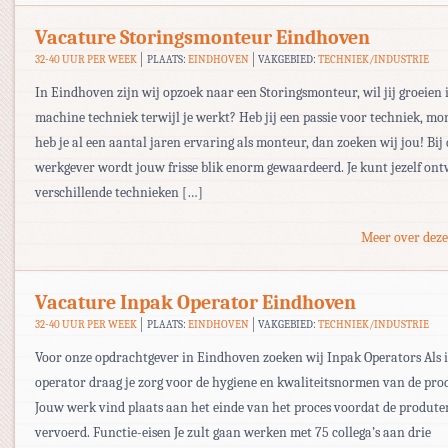
Vacature Storingsmonteur Eindhoven
32-40 UUR PER WEEK
PLAATS:
EINDHOVEN
VAKGEBIED:
TECHNIEK/INDUSTRIE
In Eindhoven zijn wij opzoek naar een Storingsmonteur, wil jij groeien 
machine techniek terwijl je werkt? Heb jij een passie voor techniek, mo
heb je al een aantal jaren ervaring als monteur, dan zoeken wij jou! Bij
werkgever wordt jouw frisse blik enorm gewaardeerd. Je kunt jezelf on
verschillende technieken […]
Meer over deze
Vacature Inpak Operator Eindhoven
32-40 UUR PER WEEK
PLAATS:
EINDHOVEN
VAKGEBIED:
TECHNIEK/INDUSTRIE
Voor onze opdrachtgever in Eindhoven zoeken wij Inpak Operators Als 
operator draag je zorg voor de hygiene en kwaliteitsnormen van de pro
Jouw werk vind plaats aan het einde van het proces voordat de produt
vervoerd. Functie-eisen Je zult gaan werken met 75 collega’s aan drie