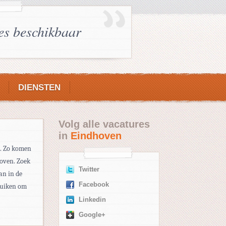
es beschikbaar
DIENSTEN
Volg alle vacatures
in
Eindhoven
d. Zo komen
hoven. Zoek
Twitter
an in de
Facebook
ruiken om
Linkedin
Google+