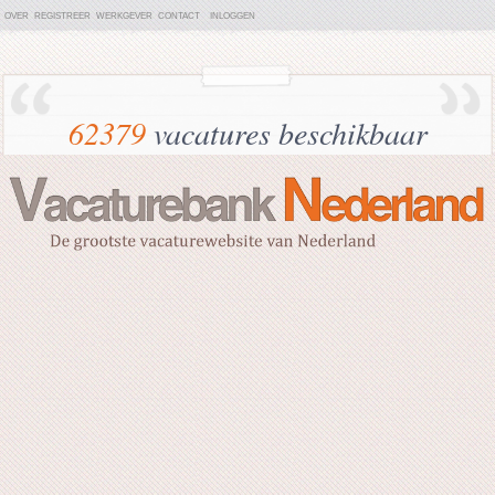
OVER
REGISTREER
WERKGEVER
CONTACT
INLOGGEN
62379
vacatures beschikbaar