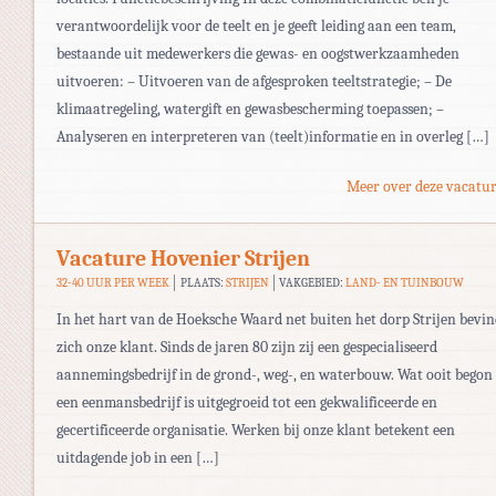
verantwoordelijk voor de teelt en je geeft leiding aan een team,
bestaande uit medewerkers die gewas- en oogstwerkzaamheden
uitvoeren: – Uitvoeren van de afgesproken teeltstrategie; – De
klimaatregeling, watergift en gewasbescherming toepassen; –
Analyseren en interpreteren van (teelt)informatie en in overleg […]
Meer over deze vacatur
Vacature Hovenier Strijen
32-40 UUR PER WEEK
PLAATS:
STRIJEN
VAKGEBIED:
LAND- EN TUINBOUW
In het hart van de Hoeksche Waard net buiten het dorp Strijen bevin
zich onze klant. Sinds de jaren 80 zijn zij een gespecialiseerd
aannemingsbedrijf in de grond-, weg-, en waterbouw. Wat ooit begon 
een eenmansbedrijf is uitgegroeid tot een gekwalificeerde en
gecertificeerde organisatie. Werken bij onze klant betekent een
uitdagende job in een […]