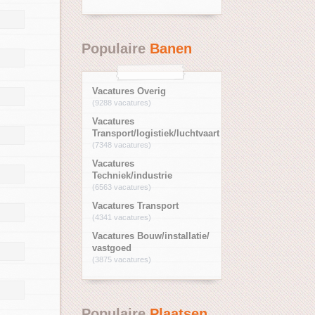
Populaire
Banen
Vacatures Overig
(9288 vacatures)
Vacatures
Transport/logistiek/luchtvaart
(7348 vacatures)
Vacatures
Techniek/industrie
(6563 vacatures)
Vacatures Transport
(4341 vacatures)
Vacatures Bouw/installatie/
vastgoed
(3875 vacatures)
Populaire
Plaatsen