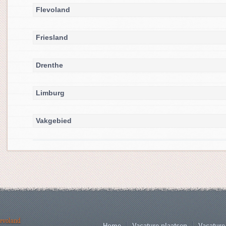
Flevoland
Friesland
Drenthe
Limburg
Vakgebied
levoland
Home
Vacature plaatsen
Vacature