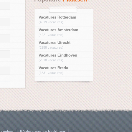
Vacatures Rotterdam
(4519 vacatures)
Vacatures Amsterdam
(4221 vacatures)
Vacatures Utrecht
(2958 vacatures)
Vacatures Eindhoven
(2518 vacatures)
Vacatures Breda
(1831 vacatures)
 zoeken
Werkgevers en bedrijven