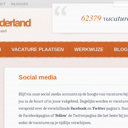
ACT
INLOGGEN
62379
vacatur
N
VACATURE PLAATSEN
WERKWIJZE
BLOG
Social media
Blijf via onze social media accounts op de hoogte van vacatures bij
jou in de buurt of in jouw vakgebied. Dagelijks worden er vacature
verspreid over de verschillende
Facebook
en
Twitter
pagina’s. Dus 
de Facebookpagina of ‘
F
ollow
‘ de Twitterpagina die het beste bij jo
zodat de vacatures op je tijdlijn verschijnen.