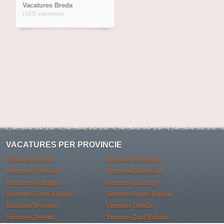
Vacatures Breda
(1831 vacatures)
VACATURES PER PROVINCIE
Vacatures Drenthe
Vacatures Flevoland
Vacatures Friesland
Vacatures Gelderland
Vacatures Groningen
Vacatures Limburg
Vacatures Noord-Brabant
Vacatures Noord-Holland
Vacatures Overijssel
Vacatures Utrecht
Vacatures Zeeland
Vacatures Zuid-Holland