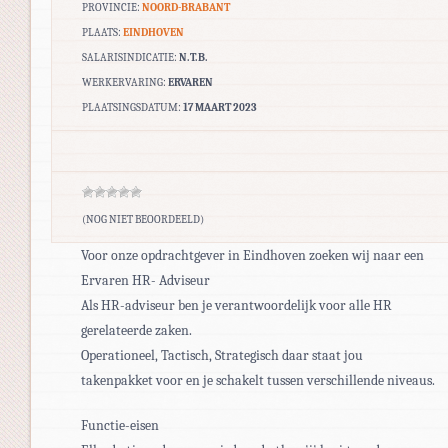
PROVINCIE:
NOORD-BRABANT
PLAATS:
EINDHOVEN
SALARISINDICATIE:
N.T.B.
WERKERVARING:
ERVAREN
PLAATSINGSDATUM:
17 MAART 2023
(NOG NIET BEOORDEELD)
Voor onze opdrachtgever in Eindhoven zoeken wij naar een
Ervaren HR- Adviseur
Als HR-adviseur ben je verantwoordelijk voor alle HR
gerelateerde zaken.
Operationeel, Tactisch, Strategisch daar staat jou
takenpakket voor en je schakelt tussen verschillende niveaus.
Functie-eisen