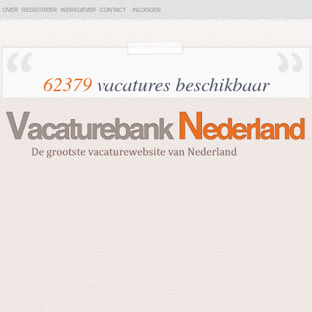
OVER
REGISTREER
WERKGEVER
CONTACT
INLOGGEN
62379
vacatures beschikbaar