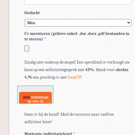
Geslacht
Cv meesturen (gelieve enkel: .doc .docx .pdf bestanden in
te sturen)
*
Toegestane
Eindig niet onderop de stapel! Een opvallend cv verhoogd uw
bestandstypen:
kans op een sollicitatiegesprek met
43%
. Maak voor
slechts
pdf,
4,95
een prachtig cv met
EasyCV
!
doc,
docx.
Geen cv bij de hand? Mail de vacature naar uzelf en
solliciteer later!
Motivatie/sollicitatiebrief
*