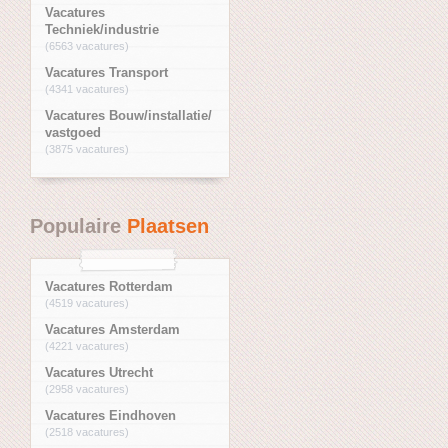
Vacatures
Techniek/industrie
(6563 vacatures)
Vacatures Transport
(4341 vacatures)
Vacatures Bouw/installatie/
vastgoed
(3875 vacatures)
Populaire
Plaatsen
Vacatures Rotterdam
(4519 vacatures)
Vacatures Amsterdam
(4221 vacatures)
Vacatures Utrecht
(2958 vacatures)
Vacatures Eindhoven
(2518 vacatures)