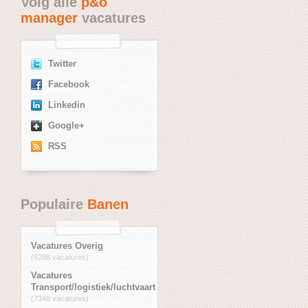
Volg alle
p&o
manager
vacatures
Twitter
Facebook
Linkedin
Google+
RSS
Populaire
Banen
Vacatures Overig
(9288 vacatures)
Vacatures
Transport/logistiek/luchtvaart
(7348 vacatures)