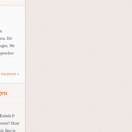
en
oon. Dit
ingen. We
oprechte
 vacature »
gen
 Kabels &
ceren? Onze
g. Ben je