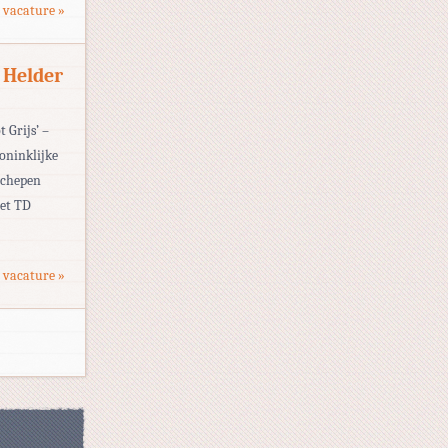
 vacature »
 Helder
 Grijs’ –
oninklijke
schepen
het TD
 vacature »