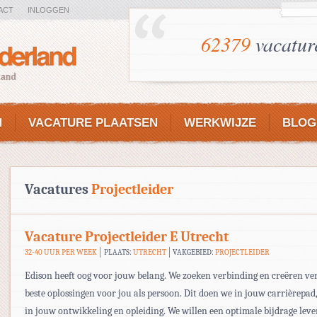
ACT
INLOGGEN
62379
vacatur
N
VACATURE PLAATSEN
WERKWIJZE
BLOG
Vacatures
Projectleider
Vacature Projectleider E Utrecht
32-40 UUR PER WEEK
PLAATS:
UTRECHT
VAKGEBIED:
PROJECTLEIDER
Edison heeft oog voor jouw belang. We zoeken verbinding en creëren ve
beste oplossingen voor jou als persoon. Dit doen we in jouw carrièrepa
in jouw ontwikkeling en opleiding. We willen een optimale bijdrage lever