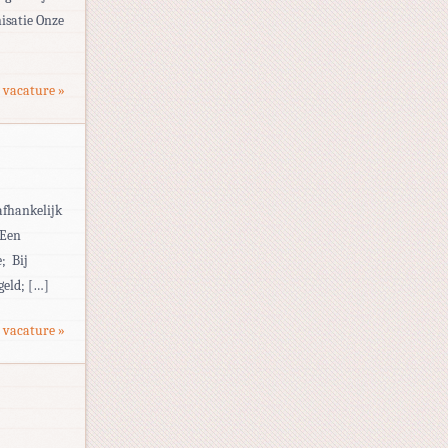
isatie Onze
 vacature »
 afhankelijk
 Een
  Bij
geld; […]
 vacature »