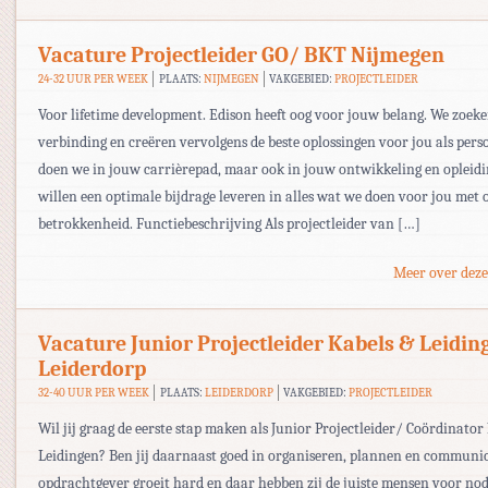
Vacature Projectleider GO/ BKT Nijmegen
24-32 UUR PER WEEK
PLAATS:
NIJMEGEN
VAKGEBIED:
PROJECTLEIDER
Voor lifetime development. Edison heeft oog voor jouw belang. We zoek
verbinding en creëren vervolgens de beste oplossingen voor jou als pers
doen we in jouw carrièrepad, maar ook in jouw ontwikkeling en opleid
willen een optimale bijdrage leveren in alles wat we doen voor jou met 
betrokkenheid. Functiebeschrijving Als projectleider van […]
Meer over deze
Vacature Junior Projectleider Kabels & Leidin
Leiderdorp
32-40 UUR PER WEEK
PLAATS:
LEIDERDORP
VAKGEBIED:
PROJECTLEIDER
Wil jij graag de eerste stap maken als Junior Projectleider/ Coördinator
Leidingen? Ben jij daarnaast goed in organiseren, plannen en communi
opdrachtgever groeit hard en daar hebben zij de juiste mensen voor nodi