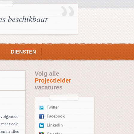
es beschikbaar
DIENSTEN
Volg alle
Projectleider
vacatures
Twitter
rvolgens de
Facebook
d, maar ook
Linkedin
en in alles