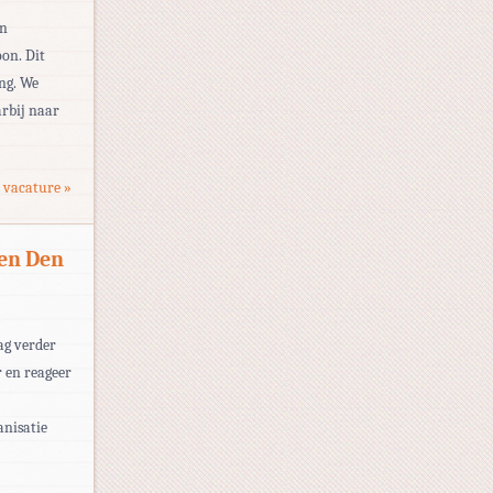
en
oon. Dit
ng. We
arbij naar
 vacature »
ken Den
aag verder
r en reageer
anisatie