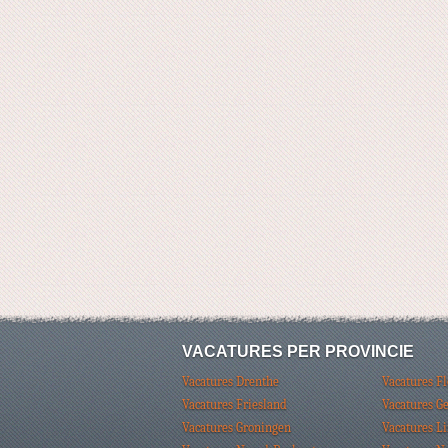
VACATURES PER PROVINCIE
Vacatures Drenthe
Vacatures F
Vacatures Friesland
Vacatures G
Vacatures Groningen
Vacatures L