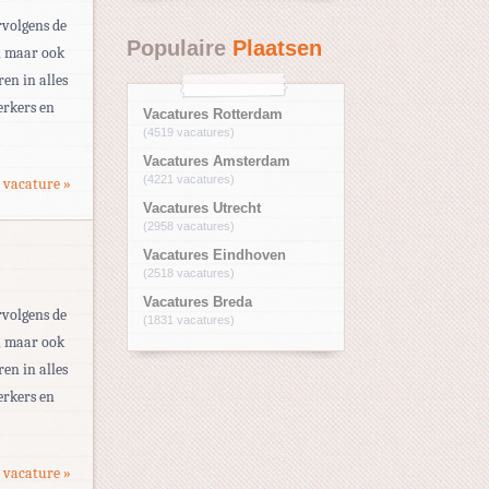
rvolgens de
Populaire
Plaatsen
d, maar ook
en in alles
erkers en
Vacatures Rotterdam
(4519 vacatures)
Vacatures Amsterdam
(4221 vacatures)
 vacature »
Vacatures Utrecht
(2958 vacatures)
Vacatures Eindhoven
(2518 vacatures)
Vacatures Breda
rvolgens de
(1831 vacatures)
d, maar ook
en in alles
erkers en
 vacature »