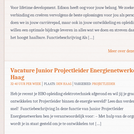
Voor lifetime development. Edison heeft oog voor jouw belang. We zoek
verbinding en creëren vervolgens de beste oplossingen voor jou als pers
doen we in jouw carrièrepad, maar ook in jouw ontwikkeling en opleidi
willen een optimale bijdrage leveren in alles wat we doen en streven da
het hoogst haalbare. Functiebeschrijving Als […]
Meer over deze
Vacature Junior Projectleider Energienetwer
Haag
32-40 UUR PER WEEK
PLAATS:
DEN HAAG
VAKGEBIED:
PROJECTLEIDER
Heb je recent je HBO opleiding elektrotechniek afgerond en wil jij je gr
ontwikkelen tot Projectleider binnen de energie wereld? Lees dan verde
snel! Functiebeschrijving In deze functie van Junior Projectleider
Energienetwerken ben je verantwoordelijk voor: – Met hulp van de org
wordt je in staat gesteld om je te ontwikkelen tot […]