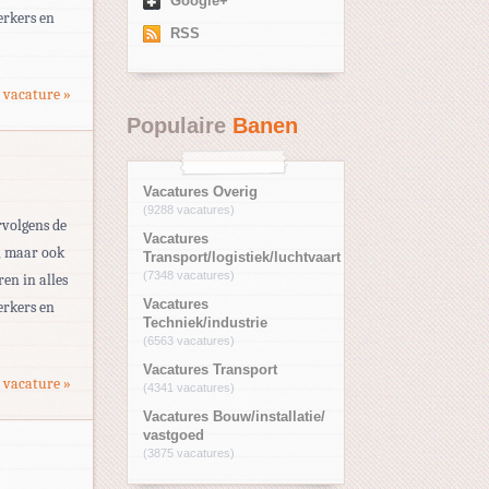
Google+
erkers en
RSS
 vacature »
Populaire
Banen
Vacatures Overig
(9288 vacatures)
rvolgens de
Vacatures
d, maar ook
Transport/logistiek/luchtvaart
(7348 vacatures)
en in alles
Vacatures
erkers en
Techniek/industrie
(6563 vacatures)
Vacatures Transport
 vacature »
(4341 vacatures)
Vacatures Bouw/installatie/
vastgoed
(3875 vacatures)