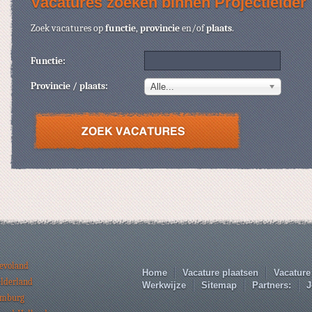
Vacatures zoeken binnen Projectleider
Zoek vacatures op
functie
,
provincie
en/of
plaats
.
Functie:
Provincie / plaats:
Alle...
levoland
Home
Vacature plaatsen
Vacature
elderland
Werkwijze
Sitemap
Partners:
J
imburg