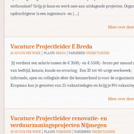
enthousiast? Grijp je kans en werk mee aan uitdagende projecten. Organ
opdrachtgever is een ingenieurs- en […]
Meer over deze
Vacature Projectleider E Breda
24-32 UUR PER WEEK
PLAATS:
BREDA
VAKGEBIED:
PROJECTLEIDER
 Jij verdient een salaris tussen de € 3500,- en € 5500,- bruto per maand
van leeftijd, kennis, kunde en ervaring;  Een 32 tot 40-urige werkweek; 
informele, open en collegiale sfeer die kenmerkend is voor de organisatie;
Kropman kan je genieten van 25 vakantiedagen en krijg je 8% vakantie
Meer over deze
Vacature Projectleider renovatie- en
verduurzamingsprojecten Nijmegen
32-40 UUR PER WEEK
PLAATS:
NIJMEGEN
VAKGEBIED:
PROJECTLEIDER