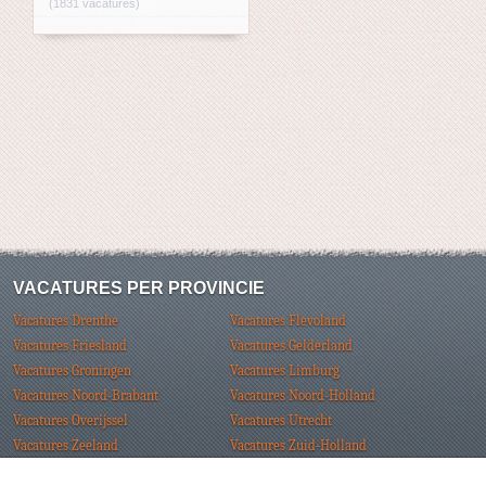
(1831 vacatures)
VACATURES PER PROVINCIE
Vacatures Drenthe
Vacatures Flevoland
Vacatures Friesland
Vacatures Gelderland
Vacatures Groningen
Vacatures Limburg
Vacatures Noord-Brabant
Vacatures Noord-Holland
Vacatures Overijssel
Vacatures Utrecht
Vacatures Zeeland
Vacatures Zuid-Holland