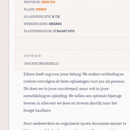
PROVINCIE:
DRENTHE
PLAATS:
EMMEN
SALARISINDICATIE:
N.T.B.
WERKERVARING:
ERVAREN
PLAATSINGSDATUM:
17 MAART 2023
(NOG NIET BEOORDEELD)
Edison heeft oog voor jouw belang. We zoeken verbinding en
creëren vervolgens de beste oplossingen voor jou als persoon.
Dit doen we in jouw carrièrepad, maar ook in jouw
ontwikkeling en opleiding. We willen een optimale bijdrage
leveren in alles wat we doen en streven daarbij naar het
hoogst haalbare.
Door medewerkers en organisatie op een duurzame manier te