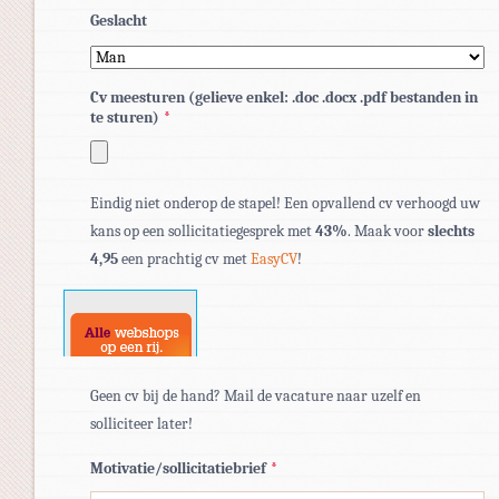
Geslacht
Cv meesturen (gelieve enkel: .doc .docx .pdf bestanden in
te sturen)
*
Toegestane
Eindig niet onderop de stapel! Een opvallend cv verhoogd uw
bestandstypen:
kans op een sollicitatiegesprek met
43%
. Maak voor
slechts
pdf,
4,95
een prachtig cv met
EasyCV
!
doc,
docx.
Geen cv bij de hand? Mail de vacature naar uzelf en
solliciteer later!
Motivatie/sollicitatiebrief
*