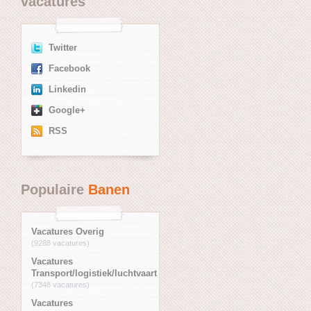
vacatures
Twitter
Facebook
Linkedin
Google+
RSS
Populaire
Banen
Vacatures Overig
(9288 vacatures)
Vacatures
Transport/logistiek/luchtvaart
(7348 vacatures)
Vacatures