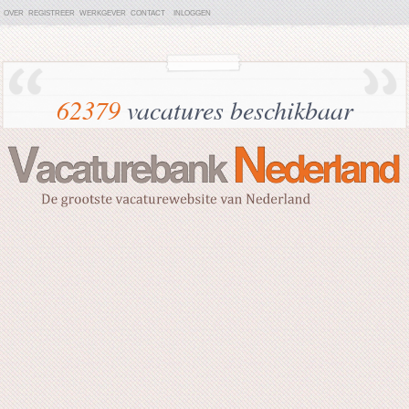
OVER
REGISTREER
WERKGEVER
CONTACT
INLOGGEN
62379
vacatures beschikbaar