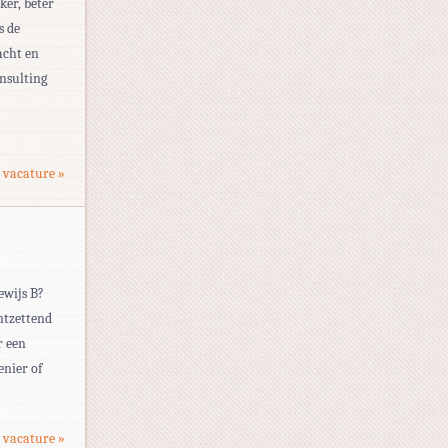
ker, beter
s de
acht en
nsulting
 vacature »
ewijs B?
ontzettend
r een
enier of
 vacature »