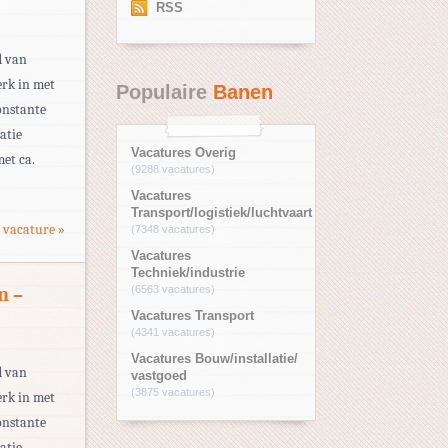
RSS
d van
erk in met
Populaire
Banen
onstante
atie
Vacatures Overig
met ca.
(9288 vacatures)
Vacatures
Transport/logistiek/luchtvaart
 vacature »
(7348 vacatures)
Vacatures
Techniek/industrie
n –
(6563 vacatures)
Vacatures Transport
(4341 vacatures)
Vacatures Bouw/installatie/
d van
vastgoed
(3875 vacatures)
erk in met
onstante
atie