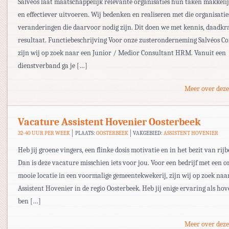
Salvéos laat maatschappelijk relevante organisaties hun taken makkelij
en effectiever uitvoeren. Wij bedenken en realiseren met die organisatie
veranderingen die daarvoor nodig zijn. Dit doen we met kennis, daadkr
resultaat. Functiebeschrijving Voor onze zusteronderneming Salvéos Co
zijn wij op zoek naar een Junior / Medior Consultant HRM. Vanuit een
dienstverband ga je […]
Meer over deze
Vacature Assistent Hovenier Oosterbeek
32-40 UUR PER WEEK
PLAATS:
OOSTERBEEK
VAKGEBIED:
ASSISTENT HOVENIER
Heb jij groene vingers, een flinke dosis motivatie en in het bezit van rijb
Dan is deze vacature misschien iets voor jou. Voor een bedrijf met een 
mooie locatie in een voormalige gemeentekwekerij, zijn wij op zoek naa
Assistent Hovenier in de regio Oosterbeek. Heb jij enige ervaring als hov
ben […]
Meer over deze