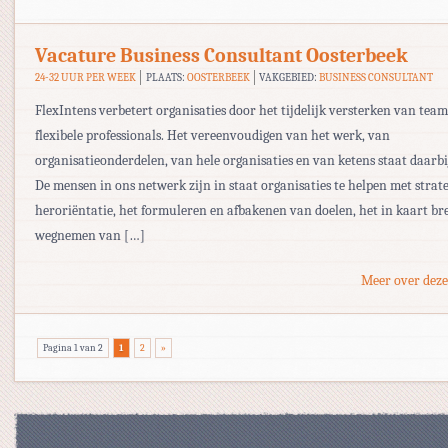
Vacature Business Consultant Oosterbeek
24-32 UUR PER WEEK
PLAATS:
OOSTERBEEK
VAKGEBIED:
BUSINESS CONSULTANT
FlexIntens verbetert organisaties door het tijdelijk versterken van tea
flexibele professionals. Het vereenvoudigen van het werk, van
organisatieonderdelen, van hele organisaties en van ketens staat daarbi
De mensen in ons netwerk zijn in staat organisaties te helpen met strat
heroriëntatie, het formuleren en afbakenen van doelen, het in kaart br
wegnemen van […]
Meer over deze
Pagina 1 van 2
1
2
»