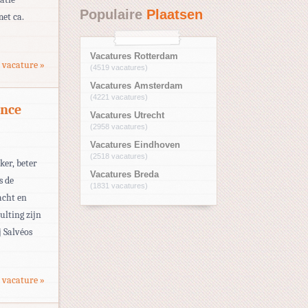
Populaire
Plaatsen
met ca.
Vacatures Rotterdam
 vacature »
(4519 vacatures)
Vacatures Amsterdam
(4221 vacatures)
ence
Vacatures Utrecht
(2958 vacatures)
Vacatures Eindhoven
(2518 vacatures)
ker, beter
Vacatures Breda
s de
(1831 vacatures)
acht en
ulting zijn
j Salvéos
 vacature »