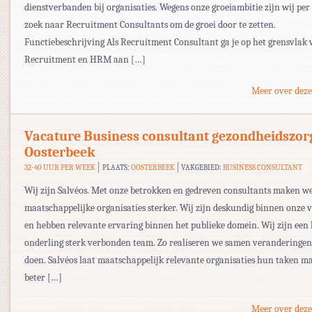
dienstverbanden bij organisaties. Wegens onze groeiambitie zijn wij per 
zoek naar Recruitment Consultants om de groei door te zetten.
Functiebeschrijving Als Recruitment Consultant ga je op het grensvlak
Recruitment en HRM aan […]
Meer over deze
Vacature Business consultant gezondheidszor
Oosterbeek
32-40 UUR PER WEEK
PLAATS:
OOSTERBEEK
VAKGEBIED:
BUSINESS CONSULTANT
Wij zijn Salvéos. Met onze betrokken en gedreven consultants maken w
maatschappelijke organisaties sterker. Wij zijn deskundig binnen onze 
en hebben relevante ervaring binnen het publieke domein. Wij zijn een
onderling sterk verbonden team. Zo realiseren we samen veranderingen 
doen. Salvéos laat maatschappelijk relevante organisaties hun taken ma
beter […]
Meer over deze