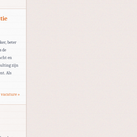
tie
ker, beter
s de
acht en
ulting zijn
nt. Als
 vacature »