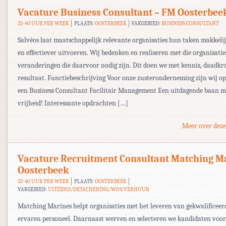
Vacature Business Consultant – FM Oosterbee
32-40 UUR PER WEEK
PLAATS:
OOSTERBEEK
VAKGEBIED:
BUSINESS CONSULTANT
Salvéos laat maatschappelijk relevante organisaties hun taken makkelij
en effectiever uitvoeren. Wij bedenken en realiseren met die organisatie
veranderingen die daarvoor nodig zijn. Dit doen we met kennis, daadkr
resultaat. Functiebeschrijving Voor onze zusteronderneming zijn wij o
een Business Consultant Facilitair Management Een uitdagende baan m
vrijheid! Interessante opdrachten […]
Meer over deze
Vacature Recruitment Consultant Matching M
Oosterbeek
32-40 UUR PER WEEK
PLAATS:
OOSTERBEEK
VAKGEBIED:
UITZEND/DETACHERING/W&S VERHUUR
Matching Marines helpt organisaties met het leveren van gekwalificeer
ervaren personeel. Daarnaast werven en selecteren we kandidaten voor