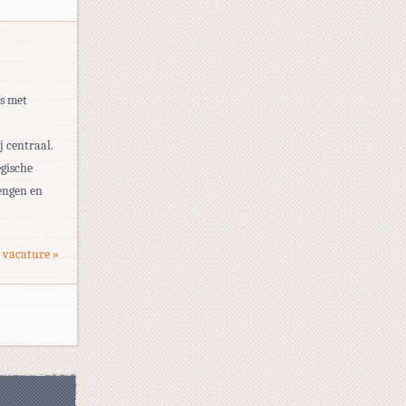
ms met
j centraal.
egische
engen en
 vacature »