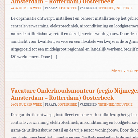
Amsterdam – Rotterdam) Oosterbeek
24-32 UUR PER WEEK
PLAATS:
OOSTERBEEK
VAKGEBIED:
TECHNIEK/INDUSTRIE
De organisatie ontwerpt, installeert en beheert installaties op het gebie
centrale verwarming, elektrotechniek, airconditioning en loodgietersw
name de utiliteitsbouw, retail en de vrije sector woningbouw. Door de c
aandacht voor kwaliteit, service en een flexibele werkwijze is de organis
uitgegroeid tot een middelgroot regionaal en landelijk werkend bedrijf 
130 werknemers. Door […]
Meer over deze
Vacature Onderhoudsmonteur (regio Nijmege
Amsterdam – Rotterdam) Oosterbeek
24-32 UUR PER WEEK
PLAATS:
OOSTERBEEK
VAKGEBIED:
TECHNIEK/INDUSTRIE
De organisatie ontwerpt, installeert en beheert installaties op het gebie
centrale verwarming, elektrotechniek, airconditioning en loodgietersw
name de utiliteitsbouw, retail en de vrije sector woningbouw. Door de c
aandacht voor kwaliteit, service en een flexibele werkwijze is de organis