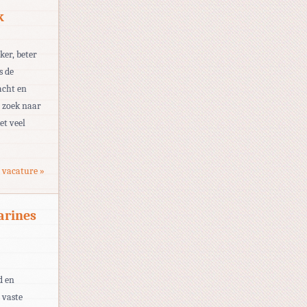
k
ker, beter
s de
acht en
p zoek naar
et veel
 vacature »
arines
d en
 vaste