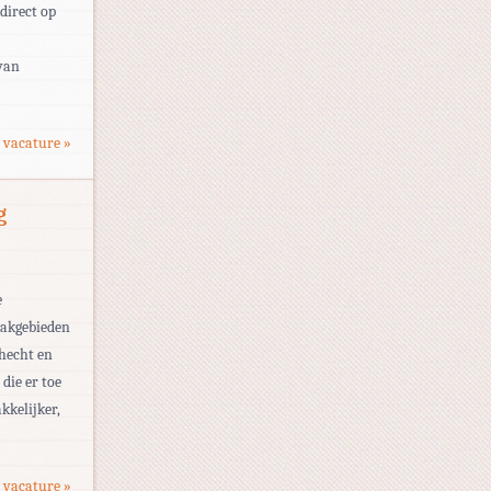
direct op
 van
 vacature »
g
e
vakgebieden
 hecht en
die er toe
kkelijker,
 vacature »