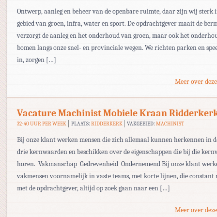
Ontwerp, aanleg en beheer van de openbare ruimte, daar zijn wij sterk i
gebied van groen, infra, water en sport. De opdrachtgever maait de ber
verzorgt de aanleg en het onderhoud van groen, maar ook het onderho
bomen langs onze snel- en provinciale wegen. We richten parken en spe
in, zorgen […]
Meer over deze
Vacature Machinist Mobiele Kraan Ridderker
32-40 UUR PER WEEK
PLAATS:
RIDDERKERK
VAKGEBIED:
MACHINIST
Bij onze klant werken mensen die zich allemaal kunnen herkennen in d
drie kernwaarden en beschikken over de eigenschappen die bij die ker
horen.  Vakmanschap  Gedrevenheid  Ondernemend Bij onze klant wer
vakmensen voornamelijk in vaste teams, met korte lijnen, die constan
met de opdrachtgever, altijd op zoek gaan naar een […]
Meer over deze