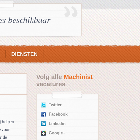
es beschikbaar
DIENSTEN
Volg alle
Machinist
vacatures
Twitter
Facebook
j helpen
Linkedin
e voor
Google+
r de