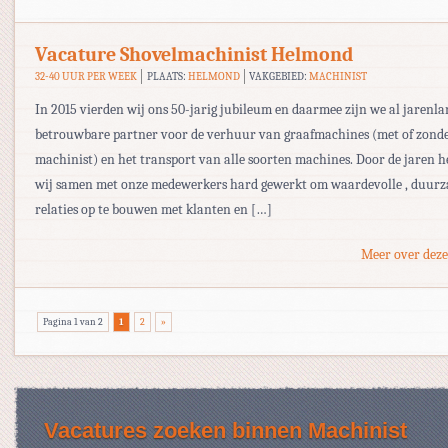
Vacature Shovelmachinist Helmond
32-40 UUR PER WEEK
PLAATS:
HELMOND
VAKGEBIED:
MACHINIST
In 2015 vierden wij ons 50-jarig jubileum en daarmee zijn we al jarenla
betrouwbare partner voor de verhuur van graafmachines (met of zond
machinist) en het transport van alle soorten machines. Door de jaren 
wij samen met onze medewerkers hard gewerkt om waardevolle , duur
relaties op te bouwen met klanten en […]
Meer over deze
Pagina 1 van 2
1
2
»
Vacatures zoeken binnen Machinist