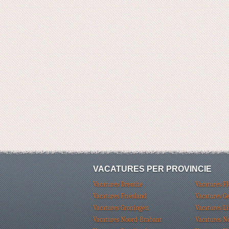
VACATURES PER PROVINCIE
Vacatures Drenthe
Vacatures F
Vacatures Friesland
Vacatures G
Vacatures Groningen
Vacatures L
Vacatures Noord-Brabant
Vacatures N