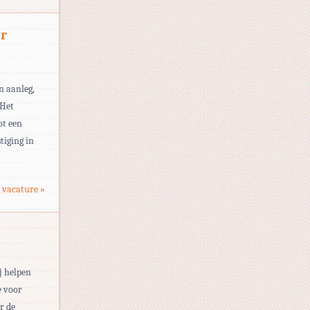
or
n aanleg,
 Het
ot een
tiging in
 vacature »
j helpen
e voor
r de