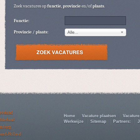
Zoek vacatures op
functie
,
provincie
en/of
plaats
.
Functie:
Provincie / plaats:
Alle...
levoland
Home
Vacature plaatsen
Vacature
elderland
Werkwijze
Sitemap
Partners:
J
imburg
oord-Holland