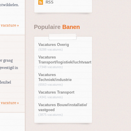
RSS
ontwikkelen.
 vacature »
Populaire
Banen
Vacatures Overig
(9288 vacatures)
Vacatures
er graag
Transport/logistiek/luchtvaart
evestigd in
(7348 vacatures)
Vacatures
Techniek/industrie
lexibel
(6563 vacatures)
Vacatures Transport
(4341 vacatures)
 vacature »
Vacatures Bouw/installatie/
vastgoed
(3875 vacatures)