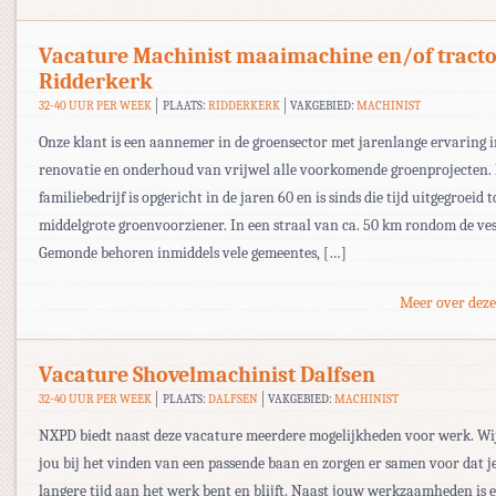
Vacature Machinist maaimachine en/of tract
Ridderkerk
32-40 UUR PER WEEK
PLAATS:
RIDDERKERK
VAKGEBIED:
MACHINIST
Onze klant is een aannemer in de groensector met jarenlange ervaring i
renovatie en onderhoud van vrijwel alle voorkomende groenprojecten.
familiebedrijf is opgericht in de jaren 60 en is sinds die tijd uitgegroeid t
middelgrote groenvoorziener. In een straal van ca. 50 km rondom de ves
Gemonde behoren inmiddels vele gemeentes, […]
Meer over deze
Vacature Shovelmachinist Dalfsen
32-40 UUR PER WEEK
PLAATS:
DALFSEN
VAKGEBIED:
MACHINIST
NXPD biedt naast deze vacature meerdere mogelijkheden voor werk. Wi
jou bij het vinden van een passende baan en zorgen er samen voor dat j
langere tijd aan het werk bent en blijft. Naast jouw werkzaamheden is e