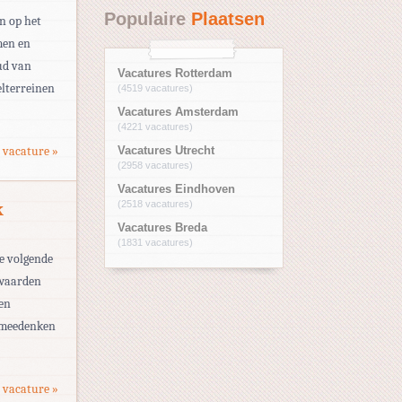
Populaire
Plaatsen
n op het
men en
ud van
Vacatures Rotterdam
elterreinen
(4519 vacatures)
Vacatures Amsterdam
(4221 vacatures)
 vacature »
Vacatures Utrecht
(2958 vacatures)
Vacatures Eindhoven
(2518 vacatures)
k
Vacatures Breda
(1831 vacatures)
e volgende
nwaarden
ken
t meedenken
 vacature »