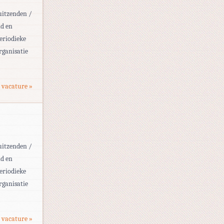
 uitzenden /
id en
periodieke
rganisatie
 vacature »
 uitzenden /
id en
periodieke
rganisatie
 vacature »