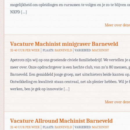
mogelijkheid om opleidingen en cursussen te volgen en je zo te blijven 
NXPD […]
Meer over deze
Vacature Machinist minigraver Barneveld
32-40 UUR PER WEEK
PLAATS:
BARNEVELD
VAKGEBIED:
MACHINIST
Apetrots zijn wij op ons groeiende civiele familiebedrijf. We vertellen je 
meer over. Onze opdrachtgever is een hechte club, van zo’n 80 mensen, g
Barneveld. Een gemiddeld jonge groep, met uitschieters beide kanten op.
Ontwikkeling en kwaliteit staan centraal, net als plezier hebben. Wil je f
werken, ben je gek op innovatie […]
Meer over deze
Vacature Allround Machinist Barneveld
32-40 UUR PER WEEK
PLAATS:
BARNEVELD
VAKGEBIED:
MACHINIST