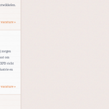
ontwikkelen.
 vacature »
j zorgen
taat om
NXPD richt
ustrie en
 vacature »