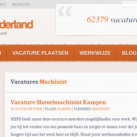
ACT
INLOGGEN
62379
vacatur
N
VACATURE PLAATSEN
WERKWIJZE
BLOG
Vacatures
Machinist
Vacature Shovelmachinist Kampen
32-40 UUR PER WEEK
PLAATS:
KAMPEN
VAKGEBIED:
MACHINIST
NXPD biedt naast deze vacature meerdere mogelijkheden voor werk. Wi
jou bij het vinden van een passende baan en zorgen er samen voor dat j
langere tijd aan het werk bent en blijft. Naast jouw werkzaamheden is e