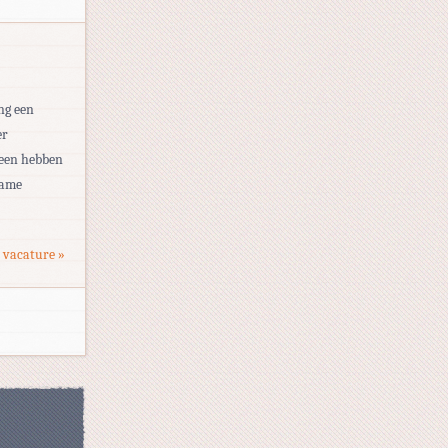
ng een
er
heen hebben
zame
 vacature »