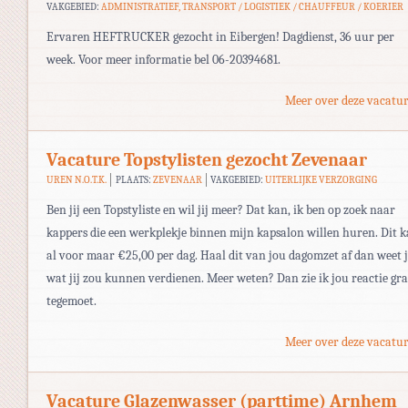
VAKGEBIED:
ADMINISTRATIEF, TRANSPORT / LOGISTIEK / CHAUFFEUR / KOERIER
Ervaren HEFTRUCKER gezocht in Eibergen! Dagdienst, 36 uur per
week. Voor meer informatie bel 06-20394681.
Meer over deze vacatur
Vacature Topstylisten gezocht Zevenaar
UREN N.O.T.K.
PLAATS:
ZEVENAAR
VAKGEBIED:
UITERLIJKE VERZORGING
Ben jij een Topstyliste en wil jij meer? Dat kan, ik ben op zoek naar
kappers die een werkplekje binnen mijn kapsalon willen huren. Dit 
al voor maar €25,00 per dag. Haal dit van jou dagomzet af dan weet j
wat jij zou kunnen verdienen. Meer weten? Dan zie ik jou reactie gr
tegemoet.
Meer over deze vacatur
Vacature Glazenwasser (parttime) Arnhem