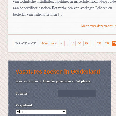
van technische installaties, machines en materialen zodat deze vold
aan de certificeringseisen Het verhelpen van storingen Beheren en
bestellen van hulpmaterialen […]
Meer over deze vacatur
Pagina 784 van 784
« Meest recente
«
...
10
20
30
...
782
783
7
Vacatures zoeken in Gelderland
Zoek vacatures op
functie
,
provincie
en/of
plaats
.
Functie:
Vakgebied: