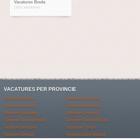
Vacatures Breda
(1831 vacatures)
VACATURES PER PROVINCIE
Vacatures Drenthe
Vacatures Flevoland
Vacatures Friesland
Vacatures Gelderland
Vacatures Groningen
Vacatures Limburg
Vacatures Noord-Brabant
Vacatures Noord-Holland
Vacatures Overijssel
Vacatures Utrecht
Vacatures Zeeland
Vacatures Zuid-Holland