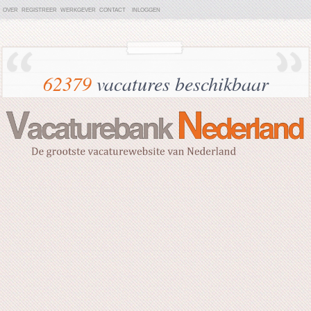
OVER
REGISTREER
WERKGEVER
CONTACT
INLOGGEN
62379
vacatures beschikbaar