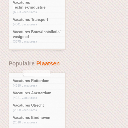
Vacatures
Techniek/industrie
(6563 vacatures)
Vacatures Transport
(4341 vacatures)
Vacatures Bouw/installatie/
vastgoed
(3875 vacatures)
Populaire
Plaatsen
Vacatures Rotterdam
(4519 vacatures)
Vacatures Amsterdam
(4221 vacatures)
Vacatures Utrecht
(2958 vacatures)
Vacatures Eindhoven
(2518 vacatures)