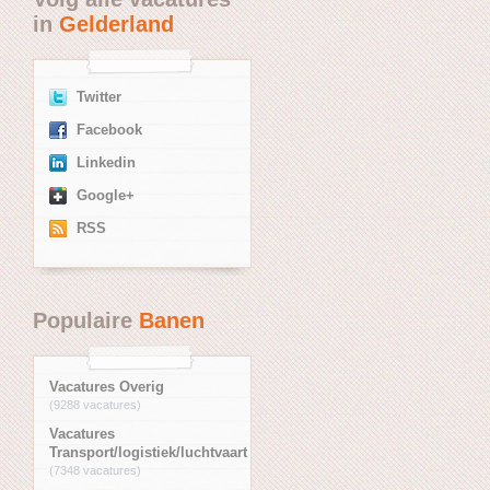
in
Gelderland
Twitter
Facebook
Linkedin
Google+
RSS
Populaire
Banen
Vacatures Overig
(9288 vacatures)
Vacatures
Transport/logistiek/luchtvaart
(7348 vacatures)