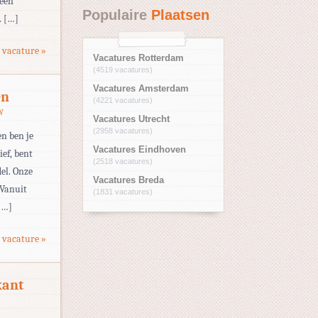
 een
Populaire
Plaatsen
. […]
 vacature »
Vacatures Rotterdam
(4519 vacatures)
Vacatures Amsterdam
en
(4221 vacatures)
W
Vacatures Utrecht
(2958 vacatures)
n ben je
Vacatures Eindhoven
ef, bent
(2518 vacatures)
el. Onze
Vacatures Breda
 Vanuit
(1831 vacatures)
 […]
 vacature »
kant