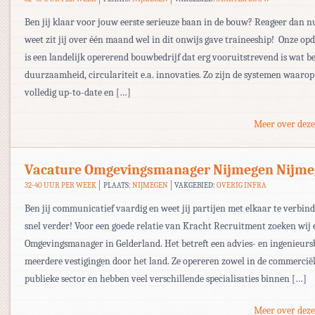
Ben jij klaar voor jouw eerste serieuze baan in de bouw? Reageer dan n
weet zit jij over één maand wel in dit onwijs gave traineeship! Onze op
is een landelijk opererend bouwbedrijf dat erg vooruitstrevend is wat be
duurzaamheid, circulariteit e.a. innovaties. Zo zijn de systemen waarop
volledig up-to-date en […]
Meer over deze
Vacature Omgevingsmanager Nijmegen Nijm
32-40 UUR PER WEEK
PLAATS:
NIJMEGEN
VAKGEBIED:
OVERIG INFRA
Ben jij communicatief vaardig en weet jij partijen met elkaar te verbin
snel verder! Voor een goede relatie van Kracht Recruitment zoeken wij 
Omgevingsmanager in Gelderland. Het betreft een advies- en ingenieur
meerdere vestigingen door het land. Ze opereren zowel in de commercië
publieke sector en hebben veel verschillende specialisaties binnen […]
Meer over deze