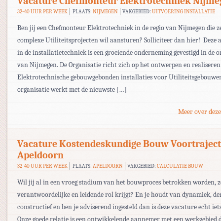
Vacature Chefmonteur Elektrotechniek Nijme
32-40 UUR PER WEEK
PLAATS:
NIJMEGEN
VAKGEBIED:
UITVOERING INSTALLATIE
Ben jij een Chefmonteur Elektrotechniek in de regio van Nijmegen die z
complexe Utiliteitsprojecten wil aansturen? Solliciteer dan hier! Deze
in de installatietechniek is een groeiende onderneming gevestigd in de 
van Nijmegen. De Organisatie richt zich op het ontwerpen en realisere
Elektrotechnische gebouwgebonden installaties voor Utiliteitsgebouwe
organisatie werkt met de nieuwste […]
Meer over deze
Vacature Kostendeskundige Bouw Voortraject
Apeldoorn
32-40 UUR PER WEEK
PLAATS:
APELDOORN
VAKGEBIED:
CALCULATIE BOUW
Wil jij al in een vroeg stadium van het bouwproces betrokken worden, z
verantwoordelijke en leidende rol krijgt? En je houdt van dynamiek, de
constructief en ben je adviserend ingesteld dan is deze vacature echt iet
Onze goede relatie is een ontwikkelende aannemer met een werkgebied 