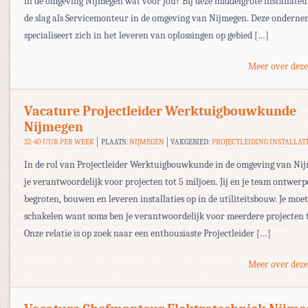
in de omgeving Nijmegen wat voor jou? Bij deze middelgrote installateu
de slag als Servicemonteur in de omgeving van Nijmegen. Deze onderne
specialiseert zich in het leveren van oplossingen op gebied […]
Meer over deze
Vacature Projectleider Werktuigbouwkunde
Nijmegen
32-40 UUR PER WEEK
PLAATS:
NIJMEGEN
VAKGEBIED:
PROJECTLEIDING INSTALLAT
In de rol van Projectleider Werktuigbouwkunde in de omgeving van Ni
je verantwoordelijk voor projecten tot 5 miljoen. Jij en je team ontwerp
begroten, bouwen en leveren installaties op in de utiliteitsbouw. Je mo
schakelen want soms ben je verantwoordelijk voor meerdere projecten t
Onze relatie is op zoek naar een enthousiaste Projectleider […]
Meer over deze