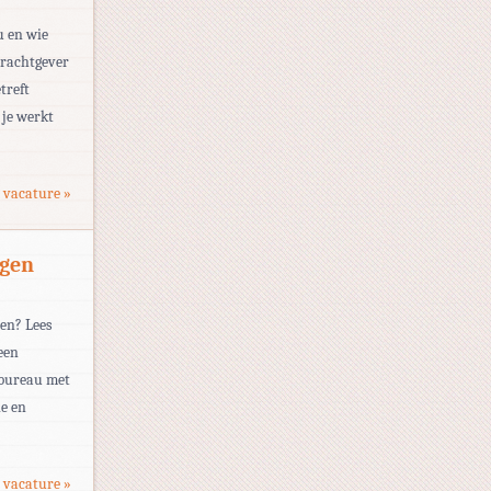
u en wie
drachtgever
treft
 je werkt
 vacature »
egen
den? Lees
een
sbureau met
le en
 vacature »