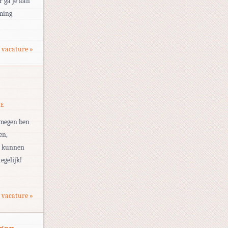
r ga je aan
ming
 vacature »
IE
jmegen ben
en,
et kunnen
egelijk!
 vacature »