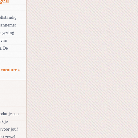
gen
elfstandig
 aannemer
omgeving
n van
n. De
 vacature »
odat je een
nk je
s voor jou!
dat zowel