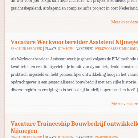
dit wat voor jou bekijk dan deze vacature! Dit project is komende jaren
gezichtsbepalend, uitdagend en complex infra project in oost Nederland
Meer over deze
Vacature Werkvoorbereider Assistent Nijmeg
32-40 UUR PER WEEK
PLAATS:
NIJMEGEN
VAKGEBIED:
WERKVOORBEREIDING BOU
Als Werkvoorbereider Assistent werk je geheel volgens de BIM methode e
kwaliteits -en resultaatgericht Je houdt van dynamiek, denkt constructi
praktisch ingesteld en hebt persoonlijke ontwikkeling hoog in het vaand
opdrachtgever is een gespecialiseerd bouwbedrijf met een rijke historie.
diverse regio’s en vestigingen is het bedrijf landelijk opererend en heeft
Meer over deze
Vacature Traineeship Bouwbedrijf ontwikkel
Nijmegen
32-40 UUR PER WEEK
PLAATS:
NIJMEGEN
VAKGEBIED:
STARTER BOUW