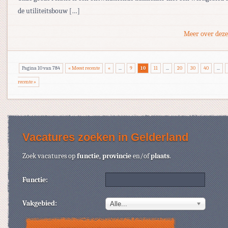
de utiliteitsbouw […]
Meer over deze
Pagina 10 van 784
« Meest recente
«
...
9
10
11
...
20
30
40
...
recente »
Vacatures zoeken in Gelderland
Zoek vacatures op
functie
,
provincie
en/of
plaats
.
Functie:
Vakgebied:
Alle...