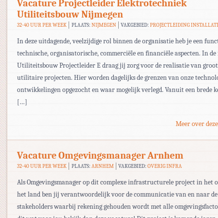
Vacature Projectleider Elektrotechniek
Utiliteitsbouw Nijmegen
32-40 UUR PER WEEK
PLAATS:
NIJMEGEN
VAKGEBIED:
PROJECTLEIDING INSTALLAT
In deze uitdagende, veelzijdige rol binnen de organisatie heb je een func
technische, organisatorische, commerciële en financiële aspecten. In de
Utiliteitsbouw Projectleider E draag jij zorg voor de realisatie van groo
utilitaire projecten. Hier worden dagelijks de grenzen van onze technol
ontwikkelingen opgezocht en waar mogelijk verlegd. Vanuit een brede k
[…]
Meer over deze
Vacature Omgevingsmanager Arnhem
32-40 UUR PER WEEK
PLAATS:
ARNHEM
VAKGEBIED:
OVERIG INFRA
Als Omgevingsmanager op dit complexe infrastructurele project in het 
het land ben jij verantwoordelijk voor de communicatie van en naar de
stakeholders waarbij rekening gehouden wordt met alle omgevingsfacto