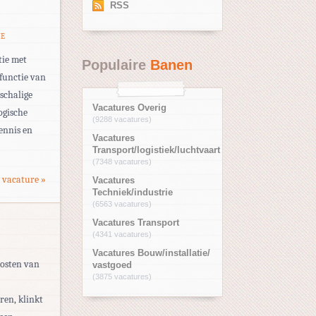
RSS
IE
tie met
Populaire
Banen
 functie van
tschalige
Vacatures Overig
ogische
(9288 vacatures)
ennis en
Vacatures
Transport/logistiek/luchtvaart
(7348 vacatures)
 vacature »
Vacatures
Techniek/industrie
(6563 vacatures)
Vacatures Transport
(4341 vacatures)
Vacatures Bouw/installatie/
oosten van
vastgoed
(3875 vacatures)
ren, klinkt