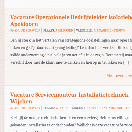
Vacature Operationele Bedrijfsleider Isolatieb
Apeldoorn
32-40 UUR PER WEEK
PLAATS:
APELDOORN
VAKGEBIED:
MANAGEMENT BOUW
Ben jij sterk in het vertalen van strategische doelstellingen naar operat
taken en geef je daarnaast graag leiding? Lees dan hier verder! Dit bedrij
solide onderneming die al vele jaren actief is in de regio. Deze partij ma
verschil door met de klant mee te denken en hierop in te haken en […]
Meer over deze
Vacature Servicemonteur Installatietechniek
Wijchen
32-40 UUR PER WEEK
PLAATS:
WIJCHEN
VAKGEBIED:
SERVICE EN ONDERHOUD INS
Bezit jij de nodige technische kennis en een servicegerichte instelling 
gebonden installaties te onderhouden? Wellicht is deze vacature Servi