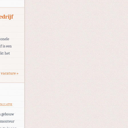
edrijf
ionele
f is een
akt het
 vacature »
TALLATIE
om gebouw
cemonteur