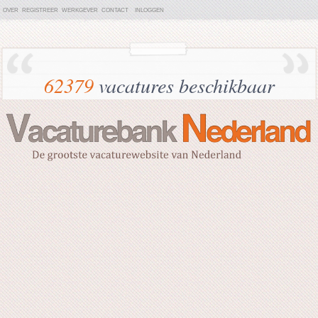
OVER
REGISTREER
WERKGEVER
CONTACT
INLOGGEN
62379
vacatures beschikbaar