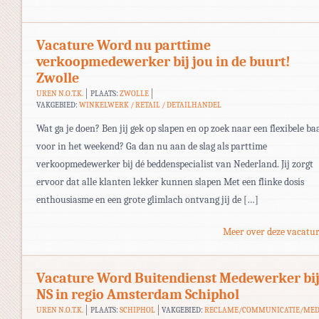
Vacature Word nu parttime
verkoopmedewerker bij jou in de buurt!
Zwolle
UREN N.O.T.K.
PLAATS:
ZWOLLE
VAKGEBIED:
WINKELWERK / RETAIL / DETAILHANDEL
Wat ga je doen? Ben jij gek op slapen en op zoek naar een flexibele ba
voor in het weekend? Ga dan nu aan de slag als parttime
verkoopmedewerker bij dé beddenspecialist van Nederland. Jij zorgt
ervoor dat alle klanten lekker kunnen slapen Met een flinke dosis
enthousiasme en een grote glimlach ontvang jij de […]
Meer over deze vacatur
Vacature Word Buitendienst Medewerker bi
NS in regio Amsterdam Schiphol
UREN N.O.T.K.
PLAATS:
SCHIPHOL
VAKGEBIED:
RECLAME/COMMUNICATIE/MED