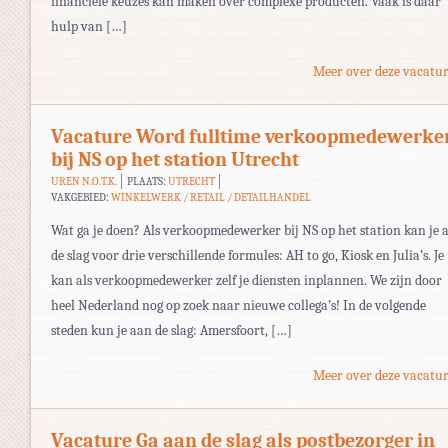
financiële keuzes kan maken over complexe producten. Vaak is daar
hulp van […]
Meer over deze vacatur
Vacature Word fulltime verkoopmedewerke
bij NS op het station Utrecht
UREN N.O.T.K.
PLAATS:
UTRECHT
VAKGEBIED:
WINKELWERK / RETAIL / DETAILHANDEL
Wat ga je doen? Als verkoopmedewerker bij NS op het station kan je 
de slag voor drie verschillende formules: AH to go, Kiosk en Julia’s. Je
kan als verkoopmedewerker zelf je diensten inplannen. We zijn door
heel Nederland nog op zoek naar nieuwe collega’s! In de volgende
steden kun je aan de slag: Amersfoort, […]
Meer over deze vacatur
Vacature Ga aan de slag als postbezorger in