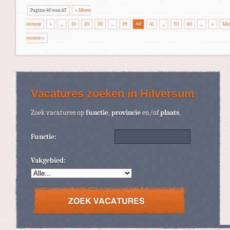
Pagina 40 van 67
« Meest
recente
«
...
10
20
30
...
39
40
41
...
50
60
...
»
Min
recente »
Vacatures zoeken in Hilversum
Zoek vacatures op
functie
,
provincie
en/of
plaats
.
Functie:
Vakgebied: