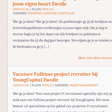
jouw eigen buurt Zwolle
UREN N.O.T.K.
PLAATS:
ZWOLLE
VAKGEBIED:
TRANSPORT/LOGISTIEK/LUCHTVAART
Wat ga je doen? Wat ga je doen? Als postbezorger ga jij de briefpost en
brievenbuspakketjes rondbrengen in jouw eigen wijk. Om je dag te
starten begin je bij het depot om alle briefpost en pakketjes te
verzamelen die jij die dag gaat bezorgen. Vervolgens ga je ze inladen i
de fietstassen en ga je […]
Meer over deze vacatur
Vacature Fulltime project recruiter bij
YoungCapital Zwolle
UREN N.O.T.K.
PLAATS:
ZWOLLE
VAKGEBIED:
PROJECTMANAGEMENT
Wat ga je doen? Voor onze project & recruitment specialty zijn wij op
zoek naar een fulltime project recruiter bij YoungCapital. Het team
bestaat uit specialisten op het gebied van projecten & recruitment.