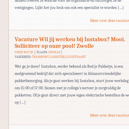
Samen creëren ze waarde voor de organisatie en ontzorgen ze de
vestigingen. Lijkt het jou leuk om ook een specialist te worden […]
Meer over deze vacatur
Vacature Wil jij werken bij Instabox? Mooi.
Solliciteer op onze pool! Zwolle
UREN N.O.T.K.
PLAATS:
ZWOLLE
VAKGEBIED:
TRANSPORT/LOGISTIEK/LUCHTVAART
Wat ga je doen? Instabox, eerder bekend als Red je Pakketje, is een
snelgroeiend bedrijf dat zich specialiseert in klimaatvriendelijke
pakketbezorging. Als je gaat werken bij Instabox, start jouw werkdag
om 15:00 of 17:00. Samen met je collega’s sorteer je zorgvuldig de
pakketten. Of je gaat direct met jouw eigen elektrische bestelbus de w
op […]
Meer over deze vacatur