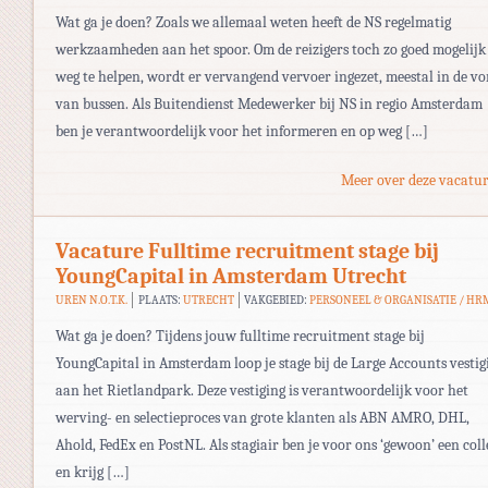
Wat ga je doen? Zoals we allemaal weten heeft de NS regelmatig
werkzaamheden aan het spoor. Om de reizigers toch zo goed mogelijk
weg te helpen, wordt er vervangend vervoer ingezet, meestal in de v
van bussen. Als Buitendienst Medewerker bij NS in regio Amsterdam
ben je verantwoordelijk voor het informeren en op weg […]
Meer over deze vacatur
Vacature Fulltime recruitment stage bij
YoungCapital in Amsterdam Utrecht
UREN N.O.T.K.
PLAATS:
UTRECHT
VAKGEBIED:
PERSONEEL & ORGANISATIE / HR
Wat ga je doen? Tijdens jouw fulltime recruitment stage bij
YoungCapital in Amsterdam loop je stage bij de Large Accounts vestig
aan het Rietlandpark. Deze vestiging is verantwoordelijk voor het
werving- en selectieproces van grote klanten als ABN AMRO, DHL,
Ahold, FedEx en PostNL. Als stagiair ben je voor ons ‘gewoon’ een coll
en krijg […]