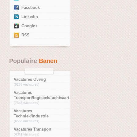
Facebook
Linkedin
Google+
RSS
Populaire
Banen
Vacatures Overig
(9288 vacatures)
Vacatures
Transport/logistiek/luchtvaart
(7348 vacatures)
Vacatures
Techniek/industrie
(6563 vacatures)
Vacatures Transport
(4341 vacatures)