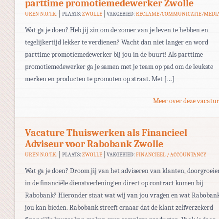
parttime promotiemedewerker Zwolle
UREN N.O.T.K.
PLAATS:
ZWOLLE
VAKGEBIED:
RECLAME/COMMUNICATIE/MEDI
Wat ga je doen? Heb jij zin om de zomer van je leven te hebben en
tegelijkertijd lekker te verdienen? Wacht dan niet langer en word
parttime promotiemedewerker bij jou in de buurt! Als parttime
promotiemedewerker ga je samen met je team op pad om de leukste
merken en producten te promoten op straat. Met […]
Meer over deze vacatur
Vacature Thuiswerken als Financieel
Adviseur voor Rabobank Zwolle
UREN N.O.T.K.
PLAATS:
ZWOLLE
VAKGEBIED:
FINANCIEEL / ACCOUNTANCY
Wat ga je doen? Droom jij van het adviseren van klanten, doorgroeie
in de financiële dienstverlening en direct op contract komen bij
Rabobank? Hieronder staat wat wij van jou vragen en wat Raboban
jou kan bieden. Rabobank streeft ernaar dat de klant zelfverzekerd