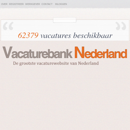
OVER
REGISTREER
WERKGEVER
CONTACT
INLOGGEN
62379
vacatures beschikbaar