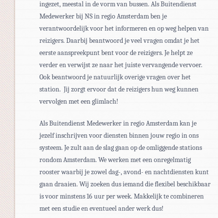
ingezet, meestal in de vorm van bussen
.
Als Buitendienst
Medewerker bij NS in regio Amsterdam ben je
verantwoordelijk voor het informeren en op weg helpen van
reizigers. Daarbij beantwoord je veel vragen omdat je het
eerste aanspreekpunt bent voor de reizigers. Je helpt ze
verder en verwijst ze naar het juiste vervangende vervoer.
Ook beantwoord je natuurlijk overige vragen over het
station.
Jij zorgt ervoor dat de reizigers hun weg kunnen
vervolgen met een glimlach!
Als Buitendienst Medewerker in regio Amsterdam kan je
jezelf inschrijven voor diensten binnen jouw regio in ons
systeem. Je zult aan de slag gaan op de omliggende stations
rondom Amsterdam. We werken met een onregelmatig
rooster waarbij je zowel dag-, avond- en nachtdiensten kunt
gaan draaien. Wij zoeken dus iemand die flexibel beschikbaar
is voor minstens 16 uur per week. Makkelijk te combineren
met een studie en eventueel ander werk dus!