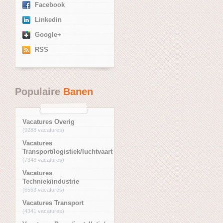
Facebook
Linkedin
Google+
RSS
Populaire
Banen
Vacatures Overig
(9288 vacatures)
Vacatures
Transport/logistiek/luchtvaart
(7348 vacatures)
Vacatures
Techniek/industrie
(6563 vacatures)
Vacatures Transport
(4341 vacatures)