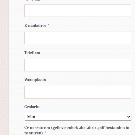
Achternaam
E-mailadres
*
Telefoon
Woonplaats
Geslacht
Cv meesturen (gelieve enkel: .doc .docx .pdf bestanden in
te sturen)
*