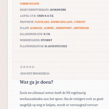
COMMUNICATIE
SOORT DIENSTVERBAND:
AVONDWERK
AANTAL UUR:
UREN N.O.T.K.
PROVINCIE:
FLEVOLAND
,
NOORD-HOLLAND
,
UTRECHT
PLAATS:
ALKMAAR
,
ALMERE
,
AMERSFOORT
,
AMSTERDAM
SALARISINDICATIE:
N.T.B.
WERKERVARING:
STUDENT
PLAATSINGSDATUM:
05 AUGUSTUS 2022
(NOG NIET BEOORDEELD)
Wat ga je doen?
Zoals we allemaal weten heeft de NS regelmatig
werkzaamheden aan het spoor. Om de reizigers toch zo goed
mogelijk op weg te helpen, wordt er vervangend vervoer