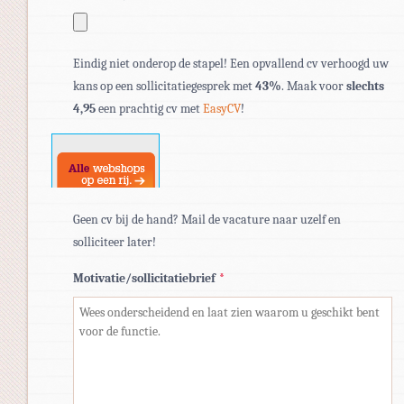
Toegestane
Eindig niet onderop de stapel! Een opvallend cv verhoogd uw
bestandstypen:
kans op een sollicitatiegesprek met
43%
. Maak voor
slechts
pdf,
4,95
een prachtig cv met
EasyCV
!
doc,
docx.
Geen cv bij de hand? Mail de vacature naar uzelf en
solliciteer later!
Motivatie/sollicitatiebrief
*