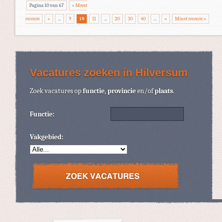
Pagina 10 van 67
« Meest
recente
«
...
9
10
11
...
20
30
40
...
»
Minst recente »
Vacatures zoeken in Hilversum
Zoek vacatures op
functie
,
provincie
en/of
plaats
.
Functie:
Vakgebied: