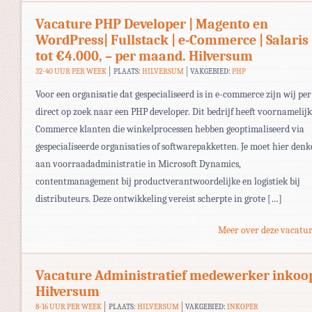
Vacature PHP Developer | Magento en
WordPress| Fullstack | e-Commerce | Salaris
tot €4.000, – per maand. Hilversum
32-40 UUR PER WEEK
PLAATS:
HILVERSUM
VAKGEBIED:
PHP
Voor een organisatie dat gespecialiseerd is in e-commerce zijn wij per
direct op zoek naar een PHP developer. Dit bedrijf heeft voornamelijk
Commerce klanten die winkelprocessen hebben geoptimaliseerd via
gespecialiseerde organisaties of softwarepakketten. Je moet hier den
aan voorraadadministratie in Microsoft Dynamics,
contentmanagement bij productverantwoordelijke en logistiek bij
distributeurs. Deze ontwikkeling vereist scherpte in grote […]
Meer over deze vacatur
Vacature Administratief medewerker inkoo
Hilversum
8-16 UUR PER WEEK
PLAATS:
HILVERSUM
VAKGEBIED:
INKOPER