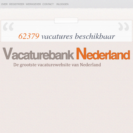
OVER
REGISTREER
WERKGEVER
CONTACT
INLOGGEN
62379
vacatures beschikbaar