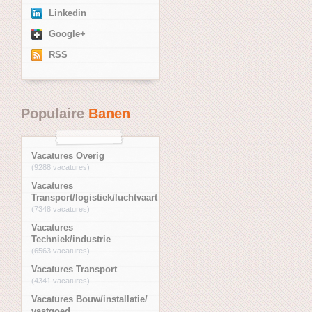
Linkedin
Google+
RSS
Populaire
Banen
Vacatures Overig
(9288 vacatures)
Vacatures
Transport/logistiek/luchtvaart
(7348 vacatures)
Vacatures
Techniek/industrie
(6563 vacatures)
Vacatures Transport
(4341 vacatures)
Vacatures Bouw/installatie/
vastgoed