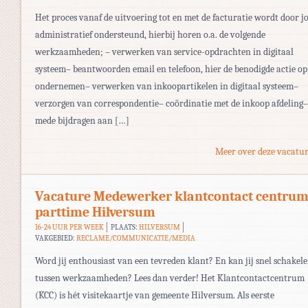
Het proces vanaf de uitvoering tot en met de facturatie wordt door j
administratief ondersteund, hierbij horen o.a. de volgende
werkzaamheden; – verwerken van service-opdrachten in digitaal
systeem– beantwoorden email en telefoon, hier de benodigde actie op
ondernemen– verwerken van inkoopartikelen in digitaal systeem–
verzorgen van correspondentie– coördinatie met de inkoop afdeling–
mede bijdragen aan […]
Meer over deze vacatur
Vacature Medewerker klantcontact centru
parttime Hilversum
16-24 UUR PER WEEK
PLAATS:
HILVERSUM
VAKGEBIED:
RECLAME/COMMUNICATIE/MEDIA
Word jij enthousiast van een tevreden klant? En kan jij snel schakel
tussen werkzaamheden? Lees dan verder! Het Klantcontactcentrum
(KCC) is hét visitekaartje van gemeente Hilversum. Als eerste