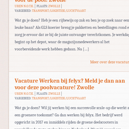
UREN N.O.T.K.
PLAATS:
ZWOLLE
VAKGEBIED:
TRANSPORT/LOGISTIEK/LUCHTVAART
Wat ga je doen? Heb je een rijbewijs op zak en ben je op zoek naar ee
leuke baan? Als GLS koerier breng je pakketten en bestellingen rond 
zorg je ervoor dat ze bij de juiste ontvanger terechtkomen. Je werkda
begint op het depot, waar de magazijnmedewerkers al het
voorbereidende werk hebben gedaan. Na […]
Meer over deze vacatur
Vacature Werken bij felyx? Meld je dan aan
voor deze poolvacature! Zwolle
UREN N.O.T.K.
PLAATS:
ZWOLLE
VAKGEBIED:
TRANSPORT/LOGISTIEK/LUCHTVAART
Wat ga je doen? Wil jij werken bij een succesvolle scale-up die werkt 
een groenere toekomst? Ga dan werken bij felyx. Het bedrijf werd
opgericht in 2017 en inmiddels rijden de groene deelscooters in