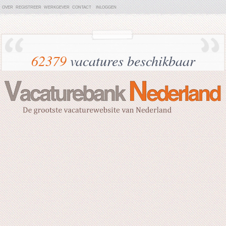
OVER
REGISTREER
WERKGEVER
CONTACT
INLOGGEN
62379
vacatures beschikbaar