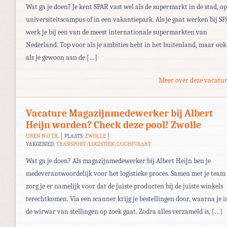
Wat ga je doen? Je kent SPAR vast wel als de supermarkt in de stad, op
universiteitscampus of in een vakantiepark. Als je gaat werken bij SP
werk je bij een van de meest internationale supermarkten van
Nederland. Top voor als je ambities hebt in het buitenland, maar ook
als je gewoon aan de […]
Meer over deze vacatur
Vacature Magazijnmedewerker bij Albert
Heijn worden? Check deze pool! Zwolle
UREN N.O.T.K.
PLAATS:
ZWOLLE
VAKGEBIED:
TRANSPORT/LOGISTIEK/LUCHTVAART
Wat ga je doen? Als magazijnmedewerker bij Albert Heijn ben je
medeverantwoordelijk voor het logistieke proces. Samen met je team
zorg je er namelijk voor dat de juiste producten bij de juiste winkels
terechtkomen. Via een scanner krijg je bestellingen door, waarna je i
de wirwar van stellingen op zoek gaat. Zodra alles verzameld is, […]