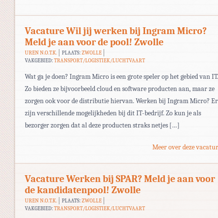
Vacature Wil jij werken bij Ingram Micro?
Meld je aan voor de pool! Zwolle
UREN N.O.T.K.
PLAATS:
ZWOLLE
VAKGEBIED:
TRANSPORT/LOGISTIEK/LUCHTVAART
Wat ga je doen? Ingram Micro is een grote speler op het gebied van IT
Zo bieden ze bijvoorbeeld cloud en software producten aan, maar ze
zorgen ook voor de distributie hiervan. Werken bij Ingram Micro? Er
zijn verschillende mogelijkheden bij dit IT-bedrijf. Zo kun je als
bezorger zorgen dat al deze producten straks netjes […]
Meer over deze vacatur
Vacature Werken bij SPAR? Meld je aan voor
de kandidatenpool! Zwolle
UREN N.O.T.K.
PLAATS:
ZWOLLE
VAKGEBIED:
TRANSPORT/LOGISTIEK/LUCHTVAART