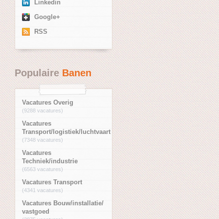
Linkedin
Google+
RSS
Populaire
Banen
Vacatures Overig
(9288 vacatures)
Vacatures
Transport/logistiek/luchtvaart
(7348 vacatures)
Vacatures
Techniek/industrie
(6563 vacatures)
Vacatures Transport
(4341 vacatures)
Vacatures Bouw/installatie/
vastgoed