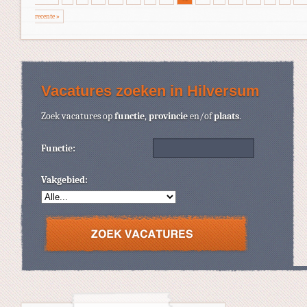
recente »
Vacatures zoeken in Hilversum
Zoek vacatures op
functie
,
provincie
en/of
plaats
.
Functie:
Vakgebied: