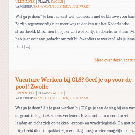
UREN N.O.T.K.
PLAATS:
ZWOLLE
VAKGEBIED:
TRANSPORT/LOGISTIEK/LUCHTVAART
Wat ga je doen? Je kent ze vast wel: de fietsen met de blauwe voorban
Ze zijn tegenwoordig niet meer weg te denken uit het Nederlandse
straatbeeld. Misschien heb je er zelf wel eentje in de schuur staan. M
heb je er ooit aan gedacht om zelf bij Swapfiets te werken? Als je iem
bent […]
Meer over deze vacatur
Vacature Werken bij GLS? Geef je op voor de
pool! Zwolle
UREN N.O.T.K.
PLAATS:
ZWOLLE
VAKGEBIED:
TRANSPORT/LOGISTIEK/LUCHTVAART
Wat ga je doen? Als je gaat werken bij GLS ga je aan de slag bij een va
de grootste logistieke dienstverleners. GLS is actief in meer dan 44
landen en richt zich op pakket-, expres- en vrachtlogistiek. En met z
uitgebreid dienstenpakket zijn er ook genoeg carrièremogelijkheden.