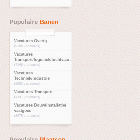
Populaire
Banen
Vacatures Overig
(9288 vacatures)
Vacatures
Transport/logistiek/luchtvaart
(7348 vacatures)
Vacatures
Techniek/industrie
(6563 vacatures)
Vacatures Transport
(4341 vacatures)
Vacatures Bouw/installatie/
vastgoed
(3875 vacatures)
Populaire
Plaatsen