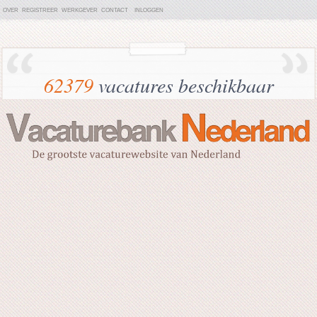
OVER
REGISTREER
WERKGEVER
CONTACT
INLOGGEN
62379
vacatures beschikbaar