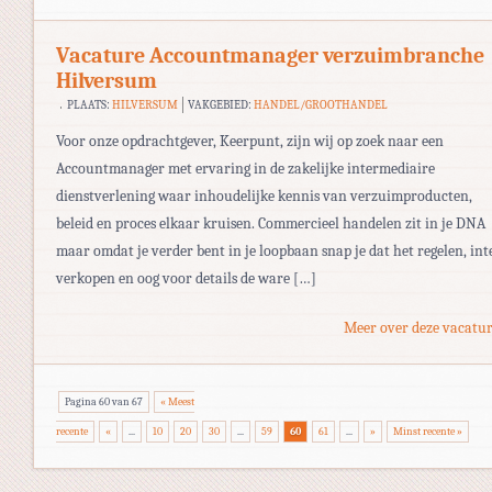
Vacature Accountmanager verzuimbranche
Hilversum
PLAATS:
HILVERSUM
VAKGEBIED:
HANDEL/GROOTHANDEL
Voor onze opdrachtgever, Keerpunt, zijn wij op zoek naar een
Accountmanager met ervaring in de zakelijke intermediaire
dienstverlening waar inhoudelijke kennis van verzuimproducten,
beleid en proces elkaar kruisen. Commercieel handelen zit in je DNA
maar omdat je verder bent in je loopbaan snap je dat het regelen, int
verkopen en oog voor details de ware […]
Meer over deze vacatur
Pagina 60 van 67
« Meest
recente
«
...
10
20
30
...
59
60
61
...
»
Minst recente »