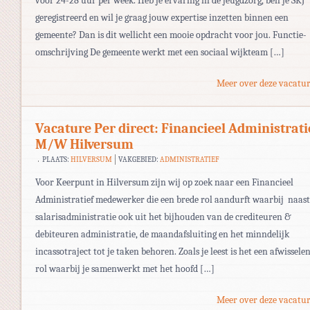
voor 24-28 uur per week. Heb je ervaring in de jeugdzorg, ben je SKJ
geregistreerd en wil je graag jouw expertise inzetten binnen een
gemeente? Dan is dit wellicht een mooie opdracht voor jou. Functie-
omschrijving De gemeente werkt met een sociaal wijkteam […]
Meer over deze vacatur
Vacature Per direct: Financieel Administrati
M/W Hilversum
PLAATS:
HILVERSUM
VAKGEBIED:
ADMINISTRATIEF
Voor Keerpunt in Hilversum zijn wij op zoek naar een Financieel
Administratief medewerker die een brede rol aandurft waarbij naast
salarisadministratie ook uit het bijhouden van de crediteuren &
debiteuren administratie, de maandafsluiting en het minndelijk
incassotraject tot je taken behoren. Zoals je leest is het een afwissele
rol waarbij je samenwerkt met het hoofd […]
Meer over deze vacatur