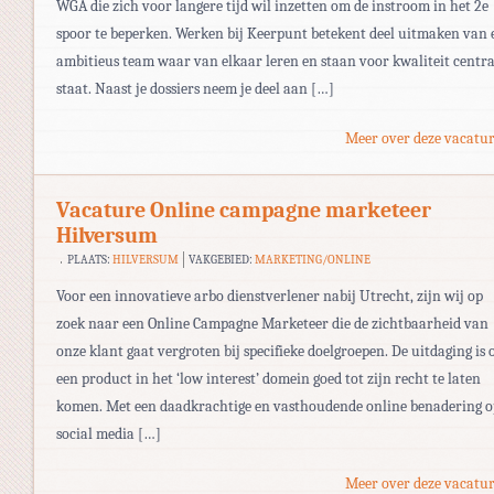
WGA die zich voor langere tijd wil inzetten om de instroom in het 2e
spoor te beperken. Werken bij Keerpunt betekent deel uitmaken van 
ambitieus team waar van elkaar leren en staan voor kwaliteit centr
staat. Naast je dossiers neem je deel aan […]
Meer over deze vacatur
Vacature Online campagne marketeer
Hilversum
PLAATS:
HILVERSUM
VAKGEBIED:
MARKETING/ONLINE
Voor een innovatieve arbo dienstverlener nabij Utrecht, zijn wij op
zoek naar een Online Campagne Marketeer die de zichtbaarheid van
onze klant gaat vergroten bij specifieke doelgroepen. De uitdaging is
een product in het ‘low interest’ domein goed tot zijn recht te laten
komen. Met een daadkrachtige en vasthoudende online benadering o
social media […]
Meer over deze vacatur