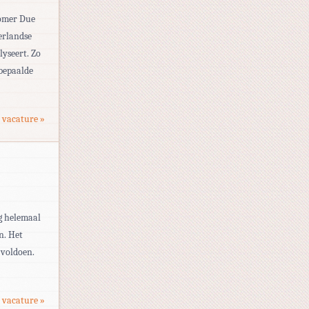
tomer Due
erlandse
lyseert. Zo
bepaalde
 vacature »
og helemaal
n. Het
 voldoen.
 vacature »