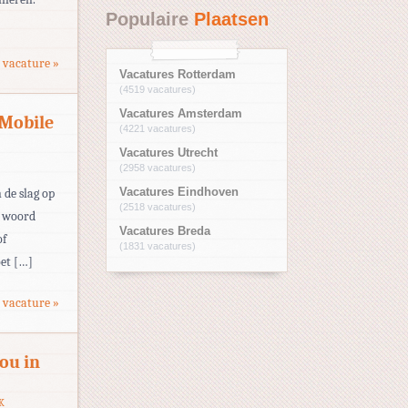
Populaire
Plaatsen
 vacature »
Vacatures Rotterdam
(4519 vacatures)
Vacatures Amsterdam
-Mobile
(4221 vacatures)
Vacatures Utrecht
(2958 vacatures)
 de slag op
Vacatures Eindhoven
(2518 vacatures)
e woord
Vacatures Breda
of
(1831 vacatures)
oet […]
 vacature »
jou in
K