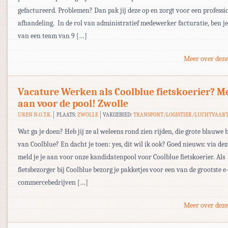
gefactureerd. Problemen? Dan pak jij deze op en zorgt voor een professi
afhandeling. In de rol van administratief medewerker facturatie, ben j
van een team van 9 […]
Meer over deze
Vacature Werken als Coolblue fietskoerier? Me
aan voor de pool! Zwolle
UREN N.O.T.K.
PLAATS:
ZWOLLE
VAKGEBIED:
TRANSPORT/LOGISTIEK/LUCHTVAAR
Wat ga je doen? Heb jij ze al weleens rond zien rijden, die grote blauwe 
van Coolblue? En dacht je toen: yes, dit wil ik ook? Goed nieuws: via de
meld je je aan voor onze kandidatenpool voor Coolblue fietskoerier. Als
fietsbezorger bij Coolblue bezorg je pakketjes voor een van de grootste e
commercebedrijven […]
Meer over deze