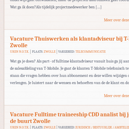
Wat ga ik doen?Als tijdelijk projectmedewerker ben […]
Meer over deze
Vacature Thuiswerken als klantadviseur bij T
Zwolle
UREN N.O.T.K.
PLAATS:
ZWOLLE
VAKGEBIED:
TELECOMMUNICATIE
Wat ga je doen? Als part- of fulltime klantadviseur vanuit huis ga jij aan
de salesafdeling van T-Mobile. Je gaat de klanten T-Mobile telefonisch t
staan die vragen hebben over hun abbonement en deze willen wijzigen 
verlengen. Je luistert naar de wensen en behoeften van de de klant en d
Meer over deze
Vacature Fulltime traineeship CDD analist bij 
de buurt Zwolle
UREN N.O.T.K.
PLAATS:
ZWOLLE
VAKGEBIED:
JURIDISCH / BESTUURLIJK / AMBTELIJ