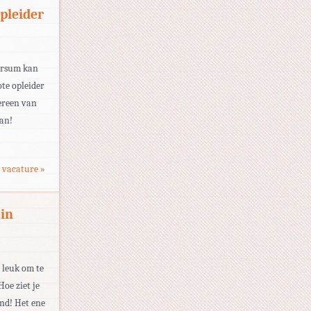
pleider
versum kan
ote opleider
ereen van
aan!
 vacature »
in
e leuk om te
oe ziet je
nd! Het ene