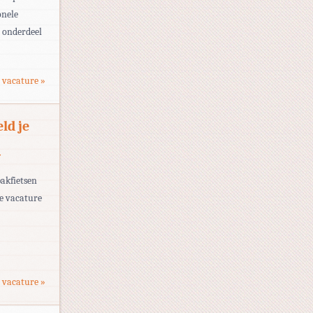
onele
e onderdeel
 vacature »
ld je
T
bakfietsen
ze vacature
-
 vacature »