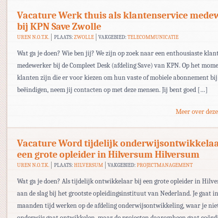
Vacature Werk thuis als klantenservice mede
bij KPN Save Zwolle
UREN N.O.T.K.
PLAATS:
ZWOLLE
VAKGEBIED:
TELECOMMUNICATIE
Wat ga je doen? Wie ben jij? We zijn op zoek naar een enthousiaste klan
medewerker bij de Compleet Desk (afdeling Save) van KPN. Op het mome
klanten zijn die er voor kiezen om hun vaste of mobiele abonnement bi
beëindigen, neem jij contacten op met deze mensen. Jij bent goed […]
Meer over deze
Vacature Word tijdelijk onderwijsontwikkelaa
een grote opleider in Hilversum Hilversum
UREN N.O.T.K.
PLAATS:
HILVERSUM
VAKGEBIED:
PROJECTMANAGEMENT
Wat ga je doen? Als tijdelijk ontwikkelaar bij een grote opleider in Hilve
aan de slag bij het grootste opleidingsinstituut van Nederland. Je gaat in
maanden tijd werken op de afdeling onderwijsontwikkeling, waar je nie
onderwijs gaat ontwikkelen, maar de projecten daaromheen gaat coörd