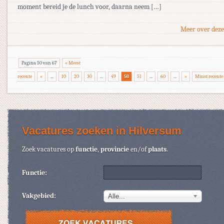
moment bereid je de lunch voor, daarna neem […]
Meer over deze
Pagina 50 van 67
« Meest
recente
«
...
10
20
30
...
49
50
51
...
60
...
»
Minst recente
Vacatures zoeken in Hilversum
Zoek vacatures op
functie
,
provincie
en/of
plaats
.
Functie:
Vakgebied:
Alle...