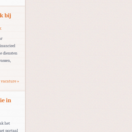
k bij
K
ar
financieel
de diensten
wassen,
 vacature »
ie in
ak het
het portaal