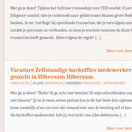
Wat ga je doen? Tijdens het fulltime traineeship voor CDD analist (Cus
Diligence-analist) doe je onderzoek naar geldstromen binnen grote Ned
banken. Je zet ‘red flags’ bij opvallende transacties, die je vervolgens ana
ontdek je patronen en verbanden, en kom je erachter waarom de klant 
transacties heeft gemaakt. Alles volgens de regels? […]
Meer over deze
Vacature Zelfstandige backoffice medewerker
gezocht in Hilversum Hilversum
UREN N.O.T.K.
PLAATS:
HILVERSUM
VAKGEBIED:
FINANCIEEL / ACCOUNTANCY
Wat ga je doen? ‘Hallo! Ik ga echt niet betalen! Ik mijn schoolboeken n
niet binnen!’ Jij en je team weten precies hoe je dit het beste kan oplosse
komt namelijk af en toe voor dat iemand niet aan de betaling wil of kan
Als backoffice medewerker heb jij overzicht van alles debiteuren […]
Meer over deze