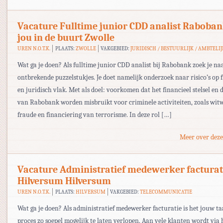
Vacature Fulltime junior CDD analist Raboban
jou in de buurt Zwolle
UREN N.O.T.K.
PLAATS:
ZWOLLE
VAKGEBIED:
JURIDISCH / BESTUURLIJK / AMBTELIJ
Wat ga je doen? Als fulltime junior CDD analist bij Rabobank zoek je na
ontbrekende puzzelstukjes. Je doet namelijk onderzoek naar risico’s op 
en juridisch vlak. Met als doel: voorkomen dat het financieel stelsel en 
van Rabobank worden misbruikt voor criminele activiteiten, zoals wit
fraude en financiering van terrorisme. In deze rol […]
Meer over deze
Vacature Administratief medewerker facturat
Hilversum Hilversum
UREN N.O.T.K.
PLAATS:
HILVERSUM
VAKGEBIED:
TELECOMMUNICATIE
Wat ga je doen? Als administratief medewerker facturatie is het jouw ta
proces zo soepel mogelijk te laten verlopen. Aan vele klanten wordt via 