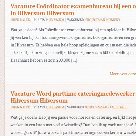
Vacature Coördinator examenbureau bij een o
in Hilversum Hilversum
UREN N.O.T.K.
PLAATS:
HILVERSUM
VAKGEBIED:
PROJECTMANAGEMENT
Wat ga je doen? Als Coördinator examenbureau bij een opleider in Hil
jij werken bij een toonaangevende organisatie. De organisatie en een gr
in Hilversum. Ze hebben een hele hoop opleidingen en cursussen die ied
elke leeftijd kan volgen. Jaarlijks bieden zij meer dan 5000 opleidingen 
Daarnaast hebben ze zo’n 200.000 […]
Meer over deze
Vacature Word parttime cateringmedewerker 
Hilversum Hilversum
UREN N.O.T.K.
PLAATS:
HILVERSUM
VAKGEBIED:
SCHOONMAAK / FACILITAIR
Wat ga je doen? Heb jij een passie voor horeca en catering, en lijkt het j
werken in een baan met veel afwisseling? Dan ben ik op zoek naar jou! H
werkdag eruit? Jouw werk als parttime cateringmedewerker is afwissele