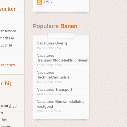
RSS
werker
Populaire
Banen
tenservice
nt dat er
Vacatures Overig
j KPN te
(9288 vacatures)
Vacatures
Transport/logistiek/luchtvaart
 vacature »
(7348 vacatures)
Vacatures
Techniek/industrie
r bij
(6563 vacatures)
Vacatures Transport
(4341 vacatures)
Vacatures Bouw/installatie/
rsum ga jij
vastgoed
(3875 vacatures)
 4
t het
ineren.