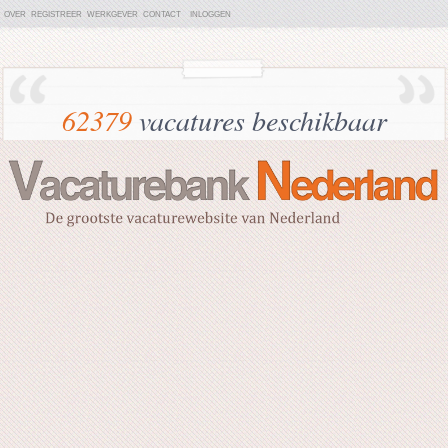
OVER
REGISTREER
WERKGEVER
CONTACT
INLOGGEN
62379
vacatures beschikbaar