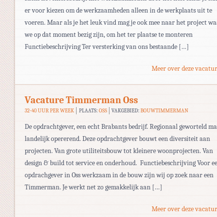
er voor kiezen om de werkzaamheden alleen in de werkplaats uit te
voeren. Maar als je het leuk vind mag je ook mee naar het project w
we op dat moment bezig zijn, om het ter plaatse te monteren
Functiebeschrijving Ter versterking van ons bestaande […]
Meer over deze vacatur
Vacature Timmerman Oss
32-40 UUR PER WEEK
PLAATS:
OSS
VAKGEBIED:
BOUWTIMMERMAN
De opdrachtgever, een echt Brabants bedrijf. Regionaal geworteld m
landelijk opererend. Deze opdrachtgever bouwt een diversiteit aan
projecten. Van grote utiliteitsbouw tot kleinere woonprojecten. Van
design & build tot service en onderhoud. Functiebeschrijving Voor e
opdrachgever in Oss werkzaam in de bouw zijn wij op zoek naar een
Timmerman. Je werkt net zo gemakkelijk aan […]
Meer over deze vacatur