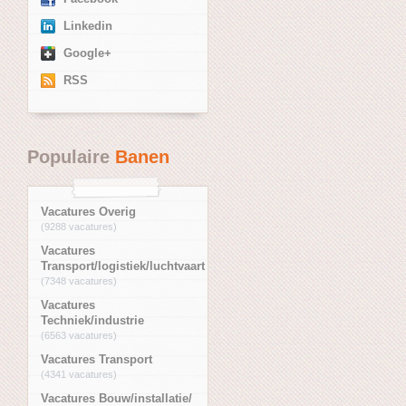
Linkedin
Google+
RSS
Populaire
Banen
Vacatures Overig
(9288 vacatures)
Vacatures
Transport/logistiek/luchtvaart
(7348 vacatures)
Vacatures
Techniek/industrie
(6563 vacatures)
Vacatures Transport
(4341 vacatures)
Vacatures Bouw/installatie/