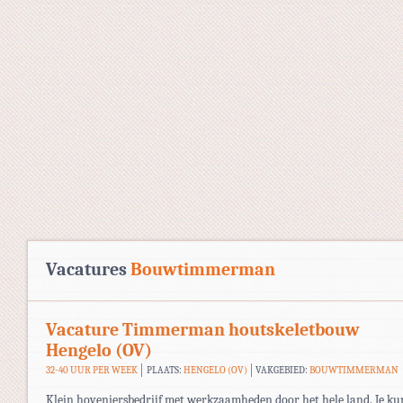
Vacatures
Bouwtimmerman
Vacature Timmerman houtskeletbouw
Hengelo (OV)
32-40 UUR PER WEEK
PLAATS:
HENGELO (OV)
VAKGEBIED:
BOUWTIMMERMAN
Klein hoveniersbedrijf met werkzaamheden door het hele land. Je ku