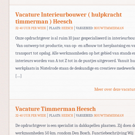
Vacature Interieurbouwer ( hulpkracht
timmerman ) Heesch
32-40 UUR PER WEEK
PLAATS:
HEESCH
VAKGEBIED:
BOUWTIMMERMAN
Onze opdrachtgever is al ruim 10 jaar gespecialiseerd in interieurbou
Van ontwerp tot productie, van op- en afbouw tot herplaatsing en v
transport tot opslag. Alle werkzaamheden op het gebied van stands e
interieurs worden van A tot Z tot in de puntjes uitgevoerd. Vanuit h
werkplaats in Nistelrode staan de deskundige en creatieve medewerk
[…]
Meer over deze vacatur
Vacature Timmerman Heesch
32-40 UUR PER WEEK
PLAATS:
HEESCH
VAKGEBIED:
BOUWTIMMERMAN
De opdrachtgever is een specialist in dakkapellen plaatsen. Zij doen d
werkzaamheden 50 km. rondom Den Bosch. Functiebeschrijving Wij