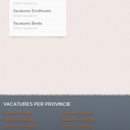
(2958 vacatures)
Vacatures Eindhoven
(2518 vacatures)
Vacatures Breda
(1831 vacatures)
VACATURES PER PROVINCIE
Vacatures Drenthe
Vacatures Flevoland
Vacatures Friesland
Vacatures Gelderland
Vacatures Groningen
Vacatures Limburg