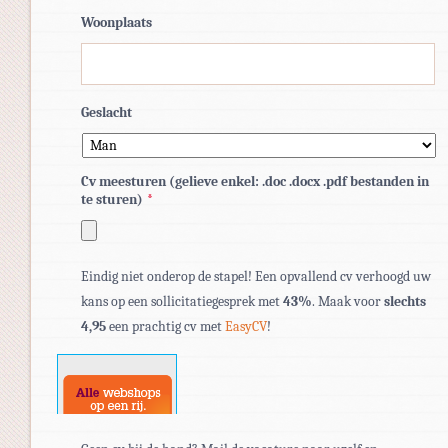
Woonplaats
Geslacht
Cv meesturen (gelieve enkel: .doc .docx .pdf bestanden in
te sturen)
*
Toegestane
Eindig niet onderop de stapel! Een opvallend cv verhoogd uw
bestandstypen:
kans op een sollicitatiegesprek met
43%
. Maak voor
slechts
pdf,
4,95
een prachtig cv met
EasyCV
!
doc,
docx.