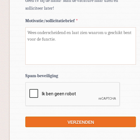
Geen cv bij de hand? Mail de vacature naar uzelf en
solliciteer later!
Motivatie/sollicitatiebrief
*
Spam-beveiliging