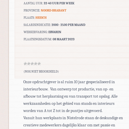
AANTAL UUR:
32-40 UUR PER WEEK
PROVINCIE:
NOORD-BRABANT
PLAATS:
HEESCH
SALARISINDICATIE:
2000 - 2500 PER MAAND
WERKERVARING:
ERVAREN
PLAATSINGSDATUM:
08 MAART 2023
(NOG NIET BEOORDEELD)
Onze opdrachtgever is al ruim 10 jaar gespecialiseerd in
interieurbouw. Van ontwerp tot productie, van op- en
afbouw tot herplaatsing en van transport tot opslag. Alle
werkzaamheden op het gebied van stands en interieurs
worden van A tot Z tot in de puntjes uitgevoerd.
Vanuit hun werkplaats in Nistelrode staan de deskundige en
creatieve medewerkers dagelijks klaar om met passie en