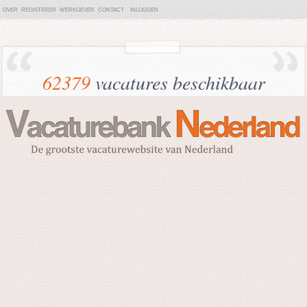
OVER
REGISTREER
WERKGEVER
CONTACT
INLOGGEN
62379
vacatures beschikbaar