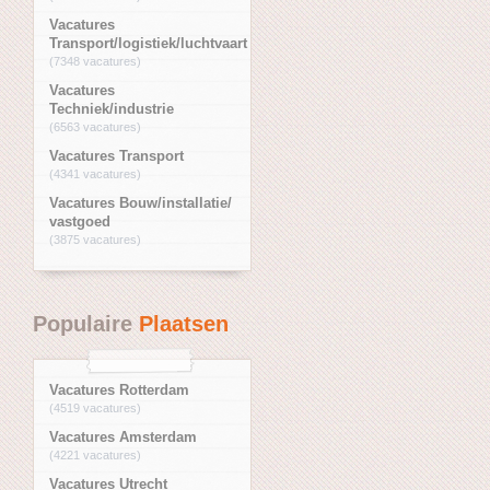
Vacatures
Transport/logistiek/luchtvaart
(7348 vacatures)
Vacatures
Techniek/industrie
(6563 vacatures)
Vacatures Transport
(4341 vacatures)
Vacatures Bouw/installatie/
vastgoed
(3875 vacatures)
Populaire
Plaatsen
Vacatures Rotterdam
(4519 vacatures)
Vacatures Amsterdam
(4221 vacatures)
Vacatures Utrecht