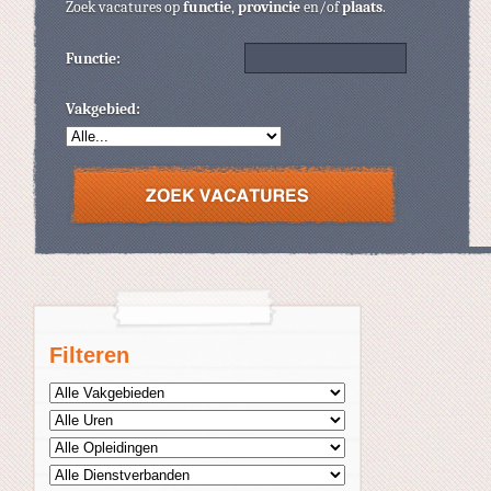
Zoek vacatures op
functie
,
provincie
en/of
plaats
.
Functie:
Vakgebied:
Filteren