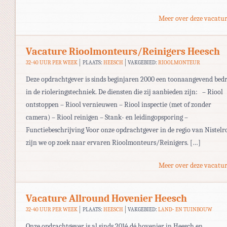
Meer over deze vacatur
Vacature Rioolmonteurs/Reinigers Heesch
32-40 UUR PER WEEK
PLAATS:
HEESCH
VAKGEBIED:
RIOOLMONTEUR
Deze opdrachtgever is sinds beginjaren 2000 een toonaangevend bedr
in de rioleringstechniek. De diensten die zij aanbieden zijn: – Riool
ontstoppen – Riool vernieuwen – Riool inspectie (met of zonder
camera) – Riool reinigen – Stank- en leidingopsporing –
Functiebeschrijving Voor onze opdrachtgever in de regio van Nistelr
zijn we op zoek naar ervaren Rioolmonteurs/Reinigers. […]
Meer over deze vacatur
Vacature Allround Hovenier Heesch
32-40 UUR PER WEEK
PLAATS:
HEESCH
VAKGEBIED:
LAND- EN TUINBOUW
Onze opdrachtgever is al sinds 2014 dé hovenier in Heesch en