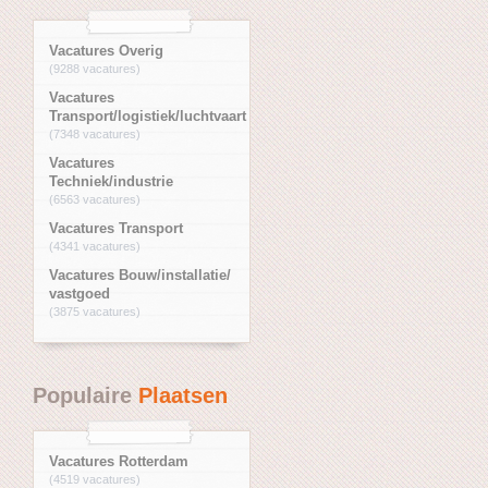
Vacatures Overig
(9288 vacatures)
Vacatures
Transport/logistiek/luchtvaart
(7348 vacatures)
Vacatures
Techniek/industrie
(6563 vacatures)
Vacatures Transport
(4341 vacatures)
Vacatures Bouw/installatie/
vastgoed
(3875 vacatures)
Populaire
Plaatsen
Vacatures Rotterdam
(4519 vacatures)