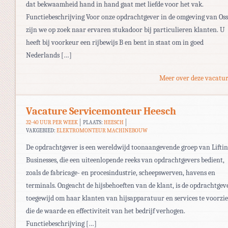
dat bekwaamheid hand in hand gaat met liefde voor het vak.
Functiebeschrijving Voor onze opdrachtgever in de omgeving van Oss
zijn we op zoek naar ervaren stukadoor bij particulieren klanten. U
heeft bij voorkeur een rijbewijs B en bent in staat om in goed
Nederlands […]
Meer over deze vacatur
Vacature Servicemonteur Heesch
32-40 UUR PER WEEK
PLAATS:
HEESCH
VAKGEBIED:
ELEKTROMONTEUR MACHINEBOUW
De opdrachtgever is een wereldwijd toonaangevende groep van Liftin
Businesses, die een uiteenlopende reeks van opdrachtgevers bedient,
zoals de fabricage- en procesindustrie, scheepswerven, havens en
terminals. Ongeacht de hijsbehoeften van de klant, is de opdrachtgev
toegewijd om haar klanten van hijsapparatuur en services te voorzi
die de waarde en effectiviteit van het bedrijf verhogen.
Functiebeschrijving […]