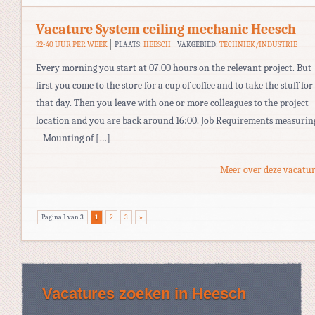
Vacature System ceiling mechanic Heesch
32-40 UUR PER WEEK
PLAATS:
HEESCH
VAKGEBIED:
TECHNIEK/INDUSTRIE
Every morning you start at 07.00 hours on the relevant project. But
first you come to the store for a cup of coffee and to take the stuff for
that day. Then you leave with one or more colleagues to the project
location and you are back around 16:00. Job Requirements measurin
– Mounting of […]
Meer over deze vacatur
Pagina 1 van 3
1
2
3
»
Vacatures zoeken in Heesch