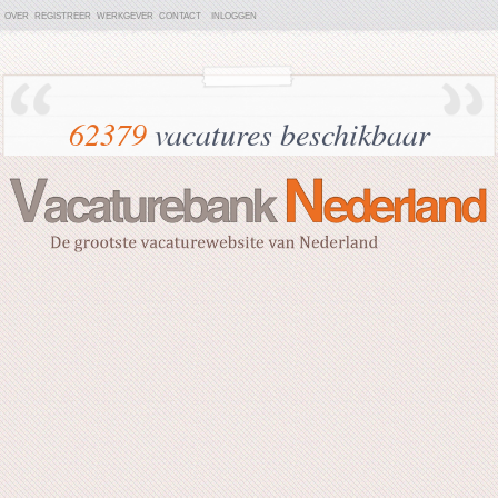
OVER
REGISTREER
WERKGEVER
CONTACT
INLOGGEN
62379
vacatures beschikbaar