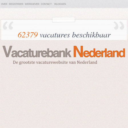
OVER
REGISTREER
WERKGEVER
CONTACT
INLOGGEN
62379
vacatures beschikbaar