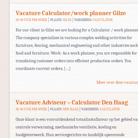
Vacature Calculator/work planner Gilze
32-40 UUR PER WEEK
PLAATS:
GILZE
VAKGEBIED:
CALCULATOR
For our client in Gilze we are looking for a Calculator / work planner
The company specializes in various complex welding activities for
furniture, fencing, mechanical engineering and other industries such
food and furniture. Work: As a work planner, you are responsible for
translating customer orders into efficient production orders. You
coordinate current orders, […]
Meer over deze vacatur
Vacature Adviseur – Calculator Den Haag
32-40 UUR PER WEEK
PLAATS:
DEN HAAG
VAKGEBIED:
CALCULATOR
Onze klant is een vooruitdenkend totaalinstallateur op het gebied v
centrale verwarming, mechanische ventilatie, koeling en
loodgieterswerk. Hun servicegerichte en landelijk opererende