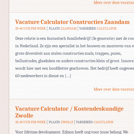
Meer over deze vacatur
Vacature Calculator Constructies Zaandam
32-40 UUR PER WEEK
PLAATS:
ZAANDAM
VAKGEBIED:
CALCULATOR
Deze relatie is een fantastisch familiebedrijf (3e generatie) met de roo
in Nederland. Ze zijn een specialist in het bouwen en monteren van 
grote diversiteit aan stalen constructies zoals, trappen, puien,
ballustrades, glasdaken en andere constructies klein of groot. Innova
wordt hier met een hoofdletter geschreven. Het bedrijf heeft ongevee
60 medewerkers in dienst en […]
Meer over deze vacatur
Vacature Calculator / Kostendeskundige
Zwolle
32-40 UUR PER WEEK
PLAATS:
ZWOLLE
VAKGEBIED:
CALCULATOR
Voor lifetime development. Edison heeft oog voor jouw belang. We