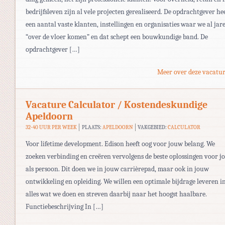
bedrijfsleven zijn al vele projecten gerealiseerd. De opdrachtgever he
een aantal vaste klanten, instellingen en organisaties waar we al jar
“over de vloer komen” en dat schept een bouwkundige band. De
opdrachtgever […]
Meer over deze vacatur
Vacature Calculator / Kostendeskundige
Apeldoorn
32-40 UUR PER WEEK
PLAATS:
APELDOORN
VAKGEBIED:
CALCULATOR
Voor lifetime development. Edison heeft oog voor jouw belang. We
zoeken verbinding en creëren vervolgens de beste oplossingen voor j
als persoon. Dit doen we in jouw carrièrepad, maar ook in jouw
ontwikkeling en opleiding. We willen een optimale bijdrage leveren i
alles wat we doen en streven daarbij naar het hoogst haalbare.
Functiebeschrijving In […]