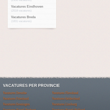
Vacatures Eindhoven
(2518 vacatures)
Vacatures Breda
(1831 vacatures)
VACATURES PER PROVINCIE
Vacatures Drenthe
Vacatures Flevoland
Vacatures Friesland
Vacatures Gelderland
Vacatures Groningen
Vacatures Limburg
Vacatures Noord-Brabant
Vacatures Noord-Holland