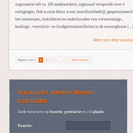
organisatie telt ca. 130 medewerkers, regionaal verspreidt over 4
vestigingen. Ook is onze klant is een installatiebedrijf, gespecialiseerd
het ontwerpen, installeren en onderhouden van verwarmings-,
koelings-, ventilatie- en loodgietersinstallaties in de woningbouw […
Meer over deze vacatur
Pagina 1 van 7
1
2
3
...
»
Minst recente »
Vacatures zoeken binnen
calculator
Zoek vacatures op
functie
,
provincie
en/of
plaats
.
Functie: