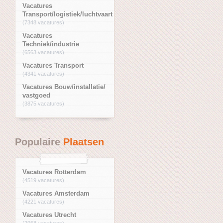
Vacatures
Transport/logistiek/luchtvaart
(7348 vacatures)
Vacatures
Techniek/industrie
(6563 vacatures)
Vacatures Transport
(4341 vacatures)
Vacatures Bouw/installatie/
vastgoed
(3875 vacatures)
Populaire
Plaatsen
Vacatures Rotterdam
(4519 vacatures)
Vacatures Amsterdam
(4221 vacatures)
Vacatures Utrecht
(2958 vacatures)