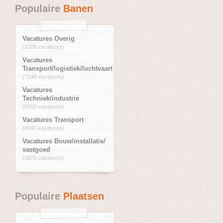
Populaire
Banen
Vacatures Overig
(9288 vacatures)
Vacatures
Transport/logistiek/luchtvaart
(7348 vacatures)
Vacatures
Techniek/industrie
(6563 vacatures)
Vacatures Transport
(4341 vacatures)
Vacatures Bouw/installatie/
vastgoed
(3875 vacatures)
Populaire
Plaatsen