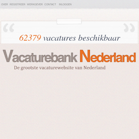
OVER
REGISTREER
WERKGEVER
CONTACT
INLOGGEN
62379
vacatures beschikbaar