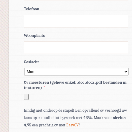
Telefoon
Woonplaats
Geslacht
Cv meesturen (gelieve enkel: .doc .docx .pdf bestanden in
te sturen)
*
Toegestane
Eindig niet onderop de stapel! Een opvallend cv verhoogd uw
bestandstypen:
kans op een sollicitatiegesprek met
43%
. Maak voor
slechts
pdf,
4,95
een prachtig cv met
EasyCV
!
doc,