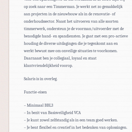
op zoek naar een Timmerman. Je werkt net zo gemakkelijk
aan projecten in de nieuwbouw als in de renovatie- of
onderhoudssector. Naast het uitvoeren van alle soorten
timmerwerk, ondersteun je de voorman/uitvoerder met de
benodigde hand- en spandiensten. Je gaat met een pro-actieve
houding de diverse uitdagingen die je tegenkomt aan en
werkt bewust mee om onveilige situaties te voorkomen.
Daarnaast ben je collegiaal, loyaal en staat
klantvriendelijkheid voorop.
Salaris is in overleg.
Functie-eisen
– Minimaal BBL3
– In bezit van Basisveiligheid VCA
– Je kunt zowel zelfstandig als in een team goed werken.
– Je bent flexibel en creatief in het bedenken van oplossingen.