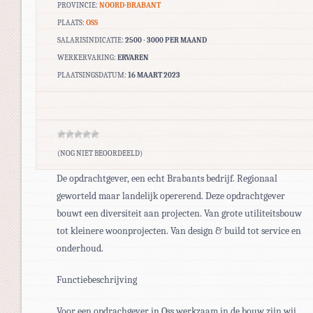
PROVINCIE:
NOORD-BRABANT
PLAATS:
OSS
SALARISINDICATIE:
2500 - 3000 PER MAAND
WERKERVARING:
ERVAREN
PLAATSINGSDATUM:
16 MAART 2023
(NOG NIET BEOORDEELD)
De opdrachtgever, een echt Brabants bedrijf. Regionaal
geworteld maar landelijk opererend. Deze opdrachtgever
bouwt een diversiteit aan projecten. Van grote utiliteitsbouw
tot kleinere woonprojecten. Van design & build tot service en
onderhoud.
Functiebeschrijving
Voor een opdrachgever in Oss werkzaam in de bouw zijn wij