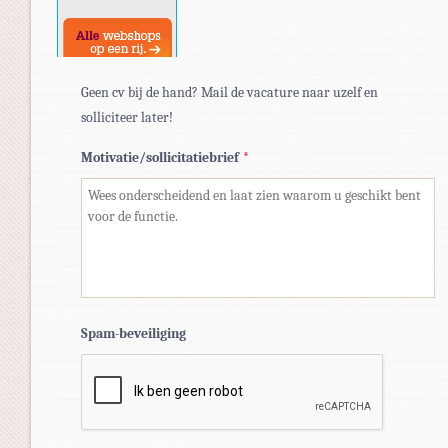
docx.
Geen cv bij de hand? Mail de vacature naar uzelf en
solliciteer later!
Motivatie/sollicitatiebrief
*
Spam-beveiliging