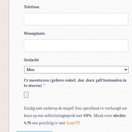
Telefoon
Woonplaats
Geslacht
Cv meesturen (gelieve enkel: .doc .docx .pdf bestanden in
te sturen)
*
Toegestane
Eindig niet onderop de stapel! Een opvallend cv verhoogd uw
bestandstypen:
kans op een sollicitatiegesprek met
43%
. Maak voor
slechts
pdf,
4,95
een prachtig cv met
EasyCV
!
doc,