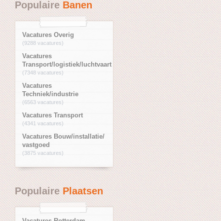
Populaire
Banen
Vacatures Overig
(9288 vacatures)
Vacatures
Transport/logistiek/luchtvaart
(7348 vacatures)
Vacatures
Techniek/industrie
(6563 vacatures)
Vacatures Transport
(4341 vacatures)
Vacatures Bouw/installatie/
vastgoed
(3875 vacatures)
Populaire
Plaatsen
Vacatures Rotterdam