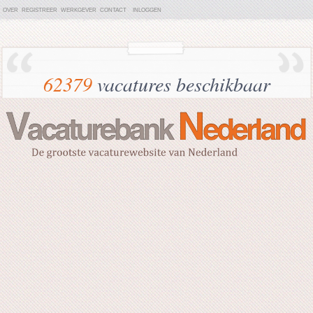
OVER
REGISTREER
WERKGEVER
CONTACT
INLOGGEN
62379
vacatures beschikbaar