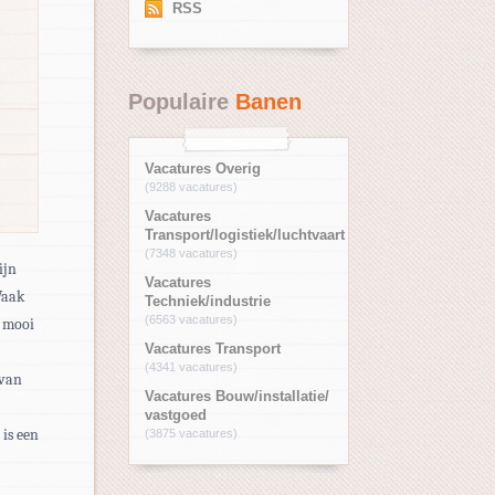
RSS
Populaire
Banen
Vacatures Overig
(9288 vacatures)
Vacatures
Transport/logistiek/luchtvaart
(7348 vacatures)
ijn
Vacatures
Vaak
Techniek/industrie
(6563 vacatures)
n mooi
Vacatures Transport
(4341 vacatures)
 van
Vacatures Bouw/installatie/
vastgoed
is een
(3875 vacatures)