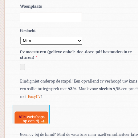
Woonplaats
Geslacht
Cv meesturen (gelieve enkel: .doc .docx .pdf bestanden in te
sturen)
*
Toegestane
bestandstypen:
Eindig niet onderop de stapel! Een opvallend cv verhoogd uw kans
pdf,
een sollicitatiegesprek met
43%
. Maak voor
slechts 4,95
een prach
doc,
met
EasyCV
!
docx.
Geen cv bij de hand? Mail de vacature naar uzelf en solliciteer late