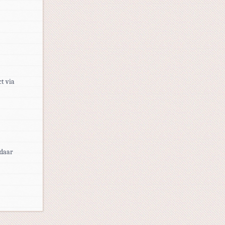
ct via
 daar