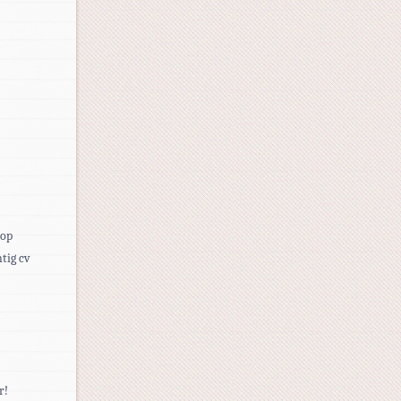
 op
tig cv
r!