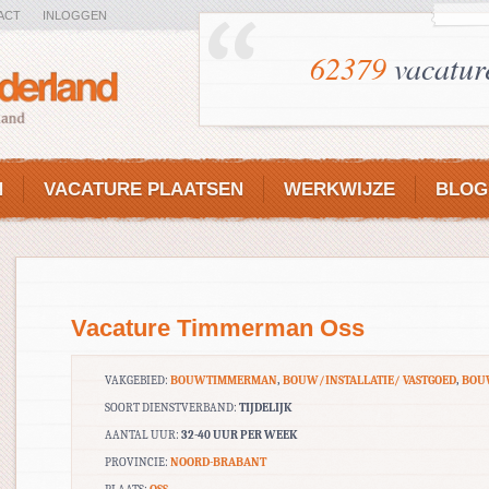
ACT
INLOGGEN
62379
vacatur
N
VACATURE PLAATSEN
WERKWIJZE
BLOG
Vacature Timmerman Oss
VAKGEBIED:
BOUWTIMMERMAN
,
BOUW/INSTALLATIE/ VASTGOED
,
BOU
SOORT DIENSTVERBAND:
TIJDELIJK
AANTAL UUR:
32-40 UUR PER WEEK
PROVINCIE:
NOORD-BRABANT