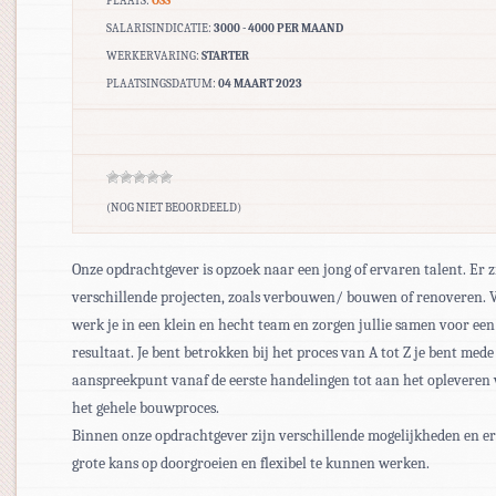
PLAATS:
OSS
SALARISINDICATIE:
3000 - 4000 PER MAAND
WERKERVARING:
STARTER
PLAATSINGSDATUM:
04 MAART 2023
(NOG NIET BEOORDEELD)
Onze opdrachtgever is opzoek naar een jong of ervaren talent. Er z
verschillende projecten, zoals verbouwen/ bouwen of renoveren. 
werk je in een klein en hecht team en zorgen jullie samen voor ee
resultaat. Je bent betrokken bij het proces van A tot Z je bent mede
aanspreekpunt vanaf de eerste handelingen tot aan het opleveren
het gehele bouwproces.
Binnen onze opdrachtgever zijn verschillende mogelijkheden en er 
grote kans op doorgroeien en flexibel te kunnen werken.