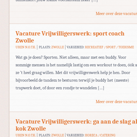
Meer over deze vacatur
Vacature Vrijwilligerswerk: sport coach
Zwolle
UREN N.O.T.K.
PLAATS:
ZWOLLE
VAKGEBIED:
RECREATIEF / SPORT / TOERISME
Wat ga je doen? Sporten. Niet alleen, maar met een buddy. Voor
sommige mensen is het namelijk lastig om een workout te doen, óók a
ze ’t heel graag willen. Met dit vrijwilligerswerk help je hen. Door
bijvoorbeeld de tandem te besturen terwijl je buddy het (meeste)
trapwerk doet, of door een rondje te wandelen […]
Meer over deze vacatur
Vacature Vrijwilligerswerk: ga aan de slag a
kok Zwolle
UREN N.O.T.K.
PLAATS:
ZWOLLE
VAKGEBIED:
HORECA / CATERING