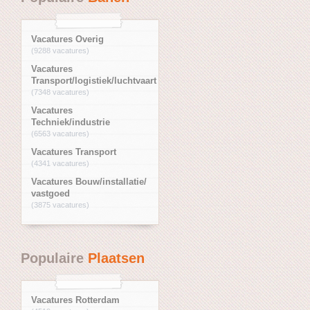
Vacatures Overig
(9288 vacatures)
Vacatures
Transport/logistiek/luchtvaart
(7348 vacatures)
Vacatures
Techniek/industrie
(6563 vacatures)
Vacatures Transport
(4341 vacatures)
Vacatures Bouw/installatie/
vastgoed
(3875 vacatures)
Populaire
Plaatsen
Vacatures Rotterdam