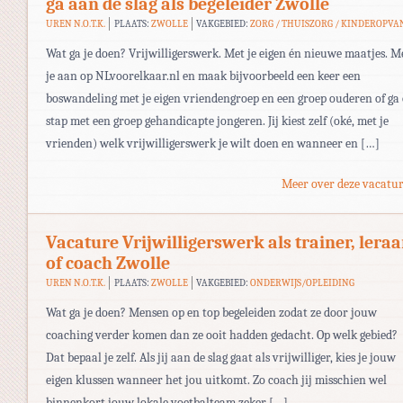
ga aan de slag als begeleider Zwolle
UREN N.O.T.K.
PLAATS:
ZWOLLE
VAKGEBIED:
ZORG / THUISZORG / KINDEROPVA
Wat ga je doen? Vrijwilligerswerk. Met je eigen én nieuwe maatjes. M
je aan op NLvoorelkaar.nl en maak bijvoorbeeld een keer een
boswandeling met je eigen vriendengroep en een groep ouderen of ga
stap met een groep gehandicapte jongeren. Jij kiest zelf (oké, met je
vrienden) welk vrijwilligerswerk je wilt doen en wanneer en […]
Meer over deze vacatur
Vacature Vrijwilligerswerk als trainer, leraa
of coach Zwolle
UREN N.O.T.K.
PLAATS:
ZWOLLE
VAKGEBIED:
ONDERWIJS/OPLEIDING
Wat ga je doen? Mensen op en top begeleiden zodat ze door jouw
coaching verder komen dan ze ooit hadden gedacht. Op welk gebied?
Dat bepaal je zelf. Als jij aan de slag gaat als vrijwilliger, kies je jouw
eigen klussen wanneer het jou uitkomt. Zo coach jij misschien wel
binnenkort jouw lokale voetbalteam zeker […]