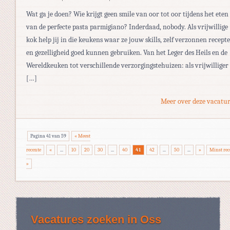
Wat ga je doen? Wie krijgt geen smile van oor tot oor tijdens het eten
van de perfecte pasta parmigiano? Inderdaad, nobody. Als vrijwillige
kok help jij in die keukens waar ze jouw skills, zelf verzonnen recept
en gezelligheid goed kunnen gebruiken. Van het Leger des Heils en de
Wereldkeuken tot verschillende verzorgingstehuizen: als vrijwilliger
[…]
Meer over deze vacatur
Pagina 41 van 59
« Meest
recente
«
...
10
20
30
...
40
41
42
...
50
...
»
Minst rec
»
Vacatures zoeken in Oss