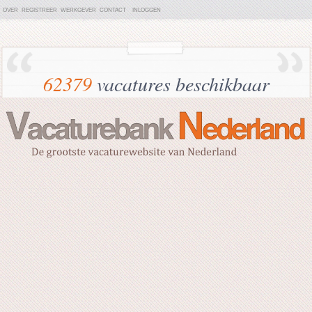
OVER
REGISTREER
WERKGEVER
CONTACT
INLOGGEN
62379
vacatures beschikbaar