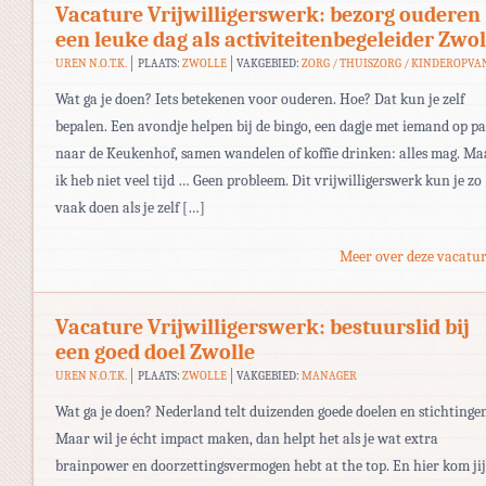
Vacature Vrijwilligerswerk: bezorg ouderen
een leuke dag als activiteitenbegeleider Zwol
UREN N.O.T.K.
PLAATS:
ZWOLLE
VAKGEBIED:
ZORG / THUISZORG / KINDEROPVA
Wat ga je doen? Iets betekenen voor ouderen. Hoe? Dat kun je zelf
bepalen. Een avondje helpen bij de bingo, een dagje met iemand op p
naar de Keukenhof, samen wandelen of koffie drinken: alles mag. Ma
ik heb niet veel tijd … Geen probleem. Dit vrijwilligerswerk kun je zo
vaak doen als je zelf […]
Meer over deze vacatur
Vacature Vrijwilligerswerk: bestuurslid bij
een goed doel Zwolle
UREN N.O.T.K.
PLAATS:
ZWOLLE
VAKGEBIED:
MANAGER
Wat ga je doen? Nederland telt duizenden goede doelen en stichtinge
Maar wil je écht impact maken, dan helpt het als je wat extra
brainpower en doorzettingsvermogen hebt at the top. En hier kom jij