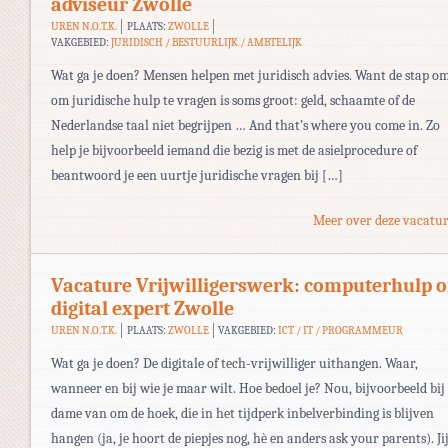
adviseur Zwolle
UREN N.O.T.K.
PLAATS:
ZWOLLE
VAKGEBIED:
JURIDISCH / BESTUURLIJK / AMBTELIJK
Wat ga je doen? Mensen helpen met juridisch advies. Want de stap o
om juridische hulp te vragen is soms groot: geld, schaamte of de
Nederlandse taal niet begrijpen … And that’s where you come in. Zo
help je bijvoorbeeld iemand die bezig is met de asielprocedure of
beantwoord je een uurtje juridische vragen bij […]
Meer over deze vacatur
Vacature Vrijwilligerswerk: computerhulp o
digital expert Zwolle
UREN N.O.T.K.
PLAATS:
ZWOLLE
VAKGEBIED:
ICT / IT / PROGRAMMEUR
Wat ga je doen? De digitale of tech-vrijwilliger uithangen. Waar,
wanneer en bij wie je maar wilt. Hoe bedoel je? Nou, bijvoorbeeld bij 
dame van om de hoek, die in het tijdperk inbelverbinding is blijven
hangen (ja, je hoort de piepjes nog, hè en anders ask your parents). Ji