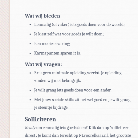
Wat wij bieden
Eenmalig (of vaker) iets goeds doen voor de wereld;
Je kiest zelf wat voor goeds je wilt doen;
Een mooie ervaring;
Karmapunten sparen it is.
Wat wij vragen:
Er is geen minimale opleiding vereist. Je opleiding
vinden wij niet belangrijk.
Je wilt graag iets goeds doen voor een ander.
Met jouw sociale skills zit het wel goed en je wilt graag
je steentje bijdrage.
Solliciteren
Ready
om eenmalig iets goeds doen? Klik dan op ‘solliciteer
direct’. Je komt dan terecht op NLvoorelkaar.nl, het grootste