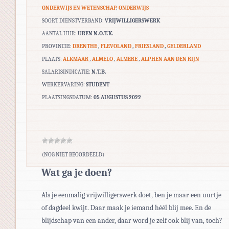
ONDERWIJS EN WETENSCHAP
,
ONDERWIJS
SOORT DIENSTVERBAND:
VRIJWILLIGERSWERK
AANTAL UUR:
UREN N.O.T.K.
PROVINCIE:
DRENTHE
,
FLEVOLAND
,
FRIESLAND
,
GELDERLAND
PLAATS:
ALKMAAR
,
ALMELO
,
ALMERE
,
ALPHEN AAN DEN RIJN
SALARISINDICATIE:
N.T.B.
WERKERVARING:
STUDENT
PLAATSINGSDATUM:
05 AUGUSTUS 2022
(NOG NIET BEOORDEELD)
Wat ga je doen?
Als je eenmalig vrijwilligerswerk doet, ben je maar een uurtje
of dagdeel kwijt. Daar maak je iemand héél blij mee. En de
blijdschap van een ander, daar word je zelf ook blij van, toch?