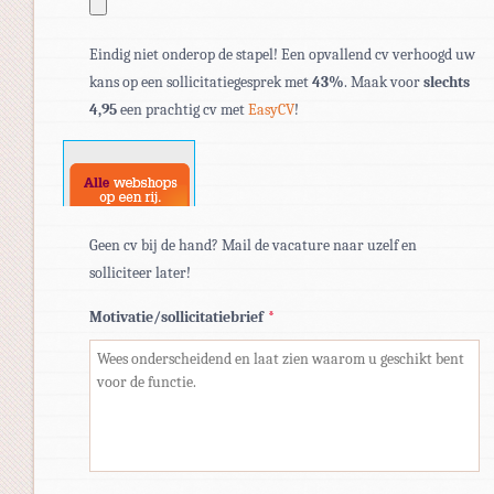
Toegestane
Eindig niet onderop de stapel! Een opvallend cv verhoogd uw
bestandstypen:
kans op een sollicitatiegesprek met
43%
. Maak voor
slechts
pdf,
4,95
een prachtig cv met
EasyCV
!
doc,
docx.
Geen cv bij de hand? Mail de vacature naar uzelf en
solliciteer later!
Motivatie/sollicitatiebrief
*