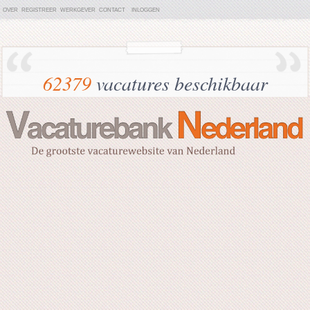
OVER
REGISTREER
WERKGEVER
CONTACT
INLOGGEN
62379
vacatures beschikbaar