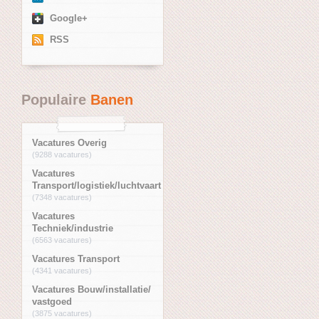
Google+
RSS
Populaire
Banen
Vacatures Overig
(9288 vacatures)
Vacatures
Transport/logistiek/luchtvaart
(7348 vacatures)
Vacatures
Techniek/industrie
(6563 vacatures)
Vacatures Transport
(4341 vacatures)
Vacatures Bouw/installatie/
vastgoed
(3875 vacatures)