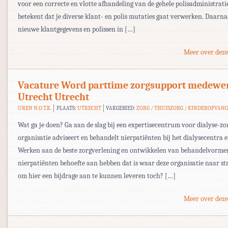
voor een correcte en vlotte afhandeling van de gehele polisadministratie
betekent dat je diverse klant- en polis mutaties gaat verwerken. Daarna
nieuwe klantgegevens en polissen in […]
Meer over deze
Vacature Word parttime zorgsupport medewer
Utrecht Utrecht
UREN N.O.T.K.
PLAATS:
UTRECHT
VAKGEBIED:
ZORG / THUISZORG / KINDEROPVAN
Wat ga je doen? Ga aan de slag bij een expertisecentrum voor dialyse-zo
organisatie adviseert en behandelt nierpatiënten bij het dialysecentra e
Werken aan de beste zorgverlening en ontwikkelen van behandelvorm
nierpatiënten behoefte aan hebben dat is waar deze organisatie naar st
om hier een bijdrage aan te kunnen leveren toch? […]
Meer over deze