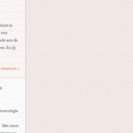
G
nhuis in
a van
ade aan de
n. En jij
 vacature »
a
G
roncologie.
n. Met maar