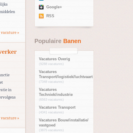
lijks
Google+
pmiddelen
RSS
 vacature »
Populaire
Banen
ewerker
Vacatures Overig
(9288 vacatures)
Vacatures
unctie
Transport/logistiek/luchtvaart
et
(7348 vacatures)
atie in
Vacatures
Techniek/industrie
vervolgens
(6563 vacatures)
Vacatures Transport
(4341 vacatures)
 vacature »
Vacatures Bouw/installatie/
vastgoed
(3875 vacatures)