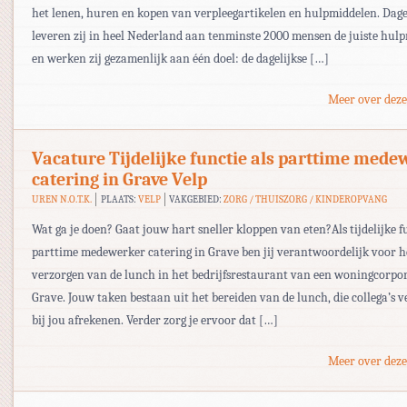
het lenen, huren en kopen van verpleegartikelen en hulpmiddelen. Dage
leveren zij in heel Nederland aan tenminste 2000 mensen de juiste hul
en werken zij gezamenlijk aan één doel: de dagelijkse […]
Meer over deze
Vacature Tijdelijke functie als parttime med
catering in Grave Velp
UREN N.O.T.K.
PLAATS:
VELP
VAKGEBIED:
ZORG / THUISZORG / KINDEROPVANG
Wat ga je doen? Gaat jouw hart sneller kloppen van eten?Als tijdelijke f
parttime medewerker catering in Grave ben jij verantwoordelijk voor h
verzorgen van de lunch in het bedrijfsrestaurant van een woningcorpor
Grave. Jouw taken bestaan uit het bereiden van de lunch, die collega’s 
bij jou afrekenen. Verder zorg je ervoor dat […]
Meer over deze