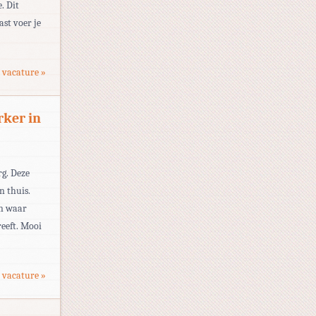
. Dit
ast voer je
 vacature »
ker in
G
rg. Deze
n thuis.
en waar
reeft. Mooi
 vacature »