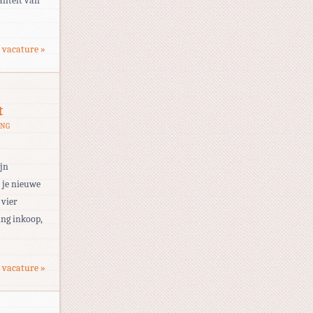
liteit van
 vacature »
t
ANG
ijn
 je nieuwe
 vier
ing inkoop,
 vacature »