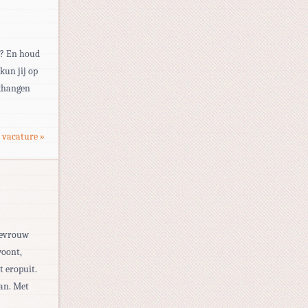
r? En houd
kun jij op
nkhangen
 vacature »
mevrouw
woont,
t eropuit.
kan. Met