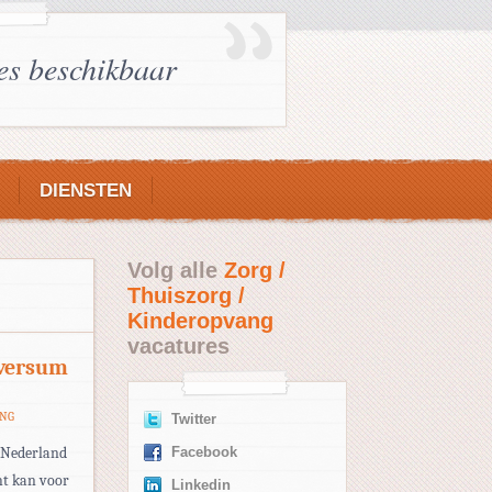
es beschikbaar
DIENSTEN
Volg alle
Zorg /
Thuiszorg /
Kinderopvang
vacatures
lversum
ANG
Twitter
n Nederland
Facebook
ht kan voor
Linkedin