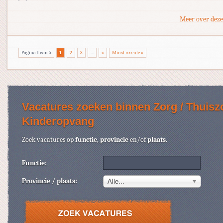
Meer over deze
Pagina 1 van 5
1
2
3
...
»
Minst recente »
Vacatures zoeken binnen Zorg / Thuiszo
Kinderopvang
Zoek vacatures op
functie
,
provincie
en/of
plaats
.
Functie:
Provincie / plaats:
Alle...