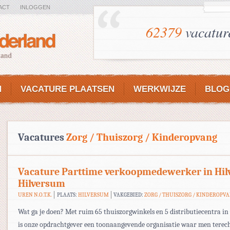
ACT
INLOGGEN
62379
vacatur
N
VACATURE PLAATSEN
WERKWIJZE
BLOG
Vacatures
Zorg / Thuiszorg / Kinderopvang
Vacature Parttime verkoopmedewerker in Hi
Hilversum
UREN N.O.T.K.
PLAATS:
HILVERSUM
VAKGEBIED:
ZORG / THUISZORG / KINDEROPV
Wat ga je doen? Met ruim 65 thuiszorgwinkels en 5 distributiecentra i
is onze opdrachtgever een toonaangevende organisatie waar men terec