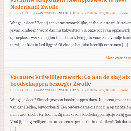
Vacature Babysitten? Doe oppaswerk in heel
Nederland! Zwolle
UREN N.O.T.K.
PLAATS:
ZWOLLE
VAKGEBIED:
ZORG / THUISZORG / KINDEROPVANG
Wat ga je doen? Ben jij een verantwoordelijke, enthousiaste multitaske
je van kinderen? Word dan nu babysitter! Via onze pool van oppaswerk 
oproepbasis werken bij jou in de buurt. Ben jij in voor een avondje ba
terwijl de kids in bed liggen? Of vind je het juist heerlijk om samen […]
Meer over deze
Vacature Vrijwilligerswerk: Ga aan de slag als
boodschappen bezorger Zwolle
UREN N.O.T.K.
PLAATS:
ZWOLLE
VAKGEBIED:
ZORG / THUISZORG / KINDEROPVANG
Wat ga je doen? Simpel: gewoon boodschappen doen. In je eentje voor 
van der Helden, bijvoorbeeld. Een oudere dame die nog fijn op zichzelf 
maar zeer slecht ter been is. Zij maakt een boodschappenlijstje en jij gaa
Vind jij het gezelliger om samen een supermarkt in te duiken? Ook dat 
[…]