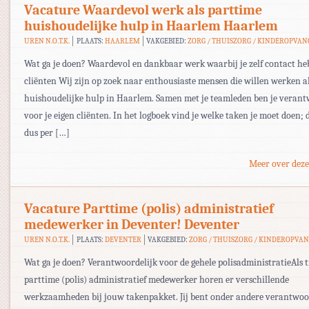
Vacature Waardevol werk als parttime
huishoudelijke hulp in Haarlem Haarlem
UREN N.O.T.K.
PLAATS:
HAARLEM
VAKGEBIED:
ZORG / THUISZORG / KINDEROPVAN
Wat ga je doen? Waardevol en dankbaar werk waarbij je zelf contact heb
cliënten Wij zijn op zoek naar enthousiaste mensen die willen werken a
huishoudelijke hulp in Haarlem. Samen met je teamleden ben je verant
voor je eigen cliënten. In het logboek vind je welke taken je moet doen; d
dus per […]
Meer over deze
Vacature Parttime (polis) administratief
medewerker in Deventer! Deventer
UREN N.O.T.K.
PLAATS:
DEVENTER
VAKGEBIED:
ZORG / THUISZORG / KINDEROPVA
Wat ga je doen? Verantwoordelijk voor de gehele polisadministratieAls ti
parttime (polis) administratief medewerker horen er verschillende
werkzaamheden bij jouw takenpakket. Jij bent onder andere verantwoo