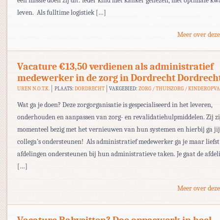
één missie doen zij dit: ieder kind met kanker genezen, met optimale kwa
leven. Als fulltime logistiek […]
Meer over deze
Vacature €13,50 verdienen als administratief
medewerker in de zorg in Dordrecht Dordrech
UREN N.O.T.K.
PLAATS:
DORDRECHT
VAKGEBIED:
ZORG / THUISZORG / KINDEROPV
Wat ga je doen? Deze zorgorganisatie is gespecialiseerd in het leveren,
onderhouden en aanpassen van zorg- en revalidatiehulpmiddelen. Zij z
momenteel bezig met het vernieuwen van hun systemen en hierbij ga jij
collega’s ondersteunen! Als administratief medewerker ga je maar liefst
afdelingen ondersteunen bij hun administratieve taken. Je gaat de afdel
[…]
Meer over deze