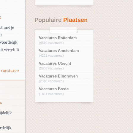
G
Populaire
Plaatsen
t met je
ls
Vacatures Rotterdam
woordelijk
(4519 vacatures)
it verschilt
Vacatures Amsterdam
(4221 vacatures)
Vacatures Utrecht
(2958 vacatures)
 vacature »
Vacatures Eindhoven
(2518 vacatures)
Vacatures Breda
(1831 vacatures)
NG
jdelijk
rdelijk