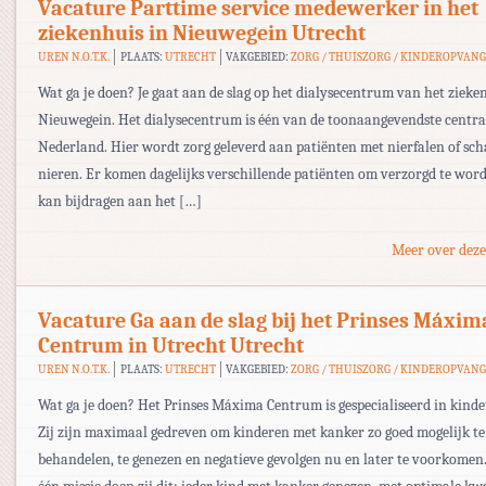
Vacature Parttime service medewerker in het
ziekenhuis in Nieuwegein Utrecht
UREN N.O.T.K.
PLAATS:
UTRECHT
VAKGEBIED:
ZORG / THUISZORG / KINDEROPVAN
Wat ga je doen? Je gaat aan de slag op het dialysecentrum van het zieke
Nieuwegein. Het dialysecentrum is één van de toonaangevendste centr
Nederland. Hier wordt zorg geleverd aan patiënten met nierfalen of sch
nieren. Er komen dagelijks verschillende patiënten om verzorgd te worde
kan bijdragen aan het […]
Meer over deze
Vacature Ga aan de slag bij het Prinses Máxim
Centrum in Utrecht Utrecht
UREN N.O.T.K.
PLAATS:
UTRECHT
VAKGEBIED:
ZORG / THUISZORG / KINDEROPVAN
Wat ga je doen? Het Prinses Máxima Centrum is gespecialiseerd in kinde
Zij zijn maximaal gedreven om kinderen met kanker zo goed mogelijk te
behandelen, te genezen en negatieve gevolgen nu en later te voorkome