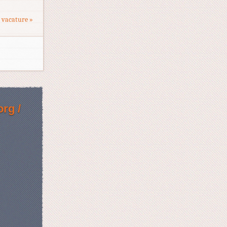
 vacature »
rg /