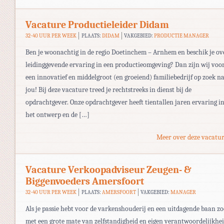
Vacature Productieleider Didam
32-40 UUR PER WEEK
PLAATS:
DIDAM
VAKGEBIED:
PRODUCTIE MANAGER
Ben je woonachtig in de regio Doetinchem – Arnhem en beschik je ov
leidinggevende ervaring in een productieomgeving? Dan zijn wij voo
een innovatief en middelgroot (en groeiend) familiebedrijf op zoek n
jou! Bij deze vacature treed je rechtstreeks in dienst bij de
opdrachtgever. Onze opdrachtgever heeft tientallen jaren ervaring i
het ontwerp en de […]
Meer over deze vacatur
Vacature Verkoopadviseur Zeugen- &
Biggenvoeders Amersfoort
32-40 UUR PER WEEK
PLAATS:
AMERSFOORT
VAKGEBIED:
MANAGER
Als je passie hebt voor de varkenshouderij en een uitdagende baan zo
met een grote mate van zelfstandigheid en eigen verantwoordelijkhe