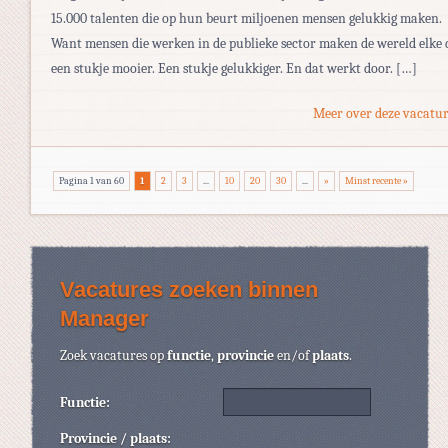
15.000 talenten die op hun beurt miljoenen mensen gelukkig maken.
Want mensen die werken in de publieke sector maken de wereld elke 
een stukje mooier. Een stukje gelukkiger. En dat werkt door. […]
Meer over deze vacatur
Pagina 1 van 60
1
2
3
...
10
20
30
...
»
Minst recente »
Vacatures zoeken binnen
Manager
Zoek vacatures op
functie
,
provincie
en/of
plaats
.
Functie:
Provincie / plaats: