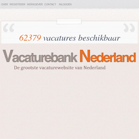
OVER
REGISTREER
WERKGEVER
CONTACT
INLOGGEN
62379
vacatures beschikbaar