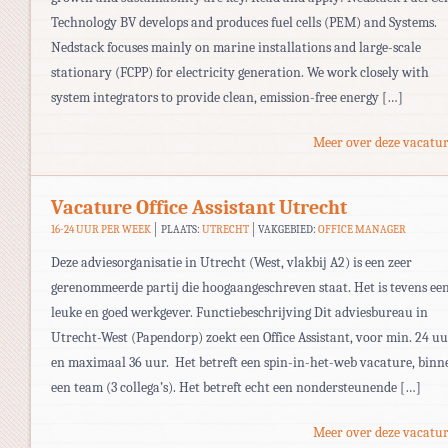
Technology BV develops and produces fuel cells (PEM) and Systems.
Nedstack focuses mainly on marine installations and large-scale
stationary (FCPP) for electricity generation. We work closely with
system integrators to provide clean, emission-free energy […]
Meer over deze vacatur
Vacature Office Assistant Utrecht
16-24 UUR PER WEEK
PLAATS:
UTRECHT
VAKGEBIED:
OFFICE MANAGER
Deze adviesorganisatie in Utrecht (West, vlakbij A2) is een zeer
gerenommeerde partij die hoogaangeschreven staat. Het is tevens ee
leuke en goed werkgever. Functiebeschrijving Dit adviesbureau in
Utrecht-West (Papendorp) zoekt een Office Assistant, voor min. 24 u
en maximaal 36 uur. Het betreft een spin-in-het-web vacature, binn
een team (3 collega’s). Het betreft echt een nondersteunende […]
Meer over deze vacatur