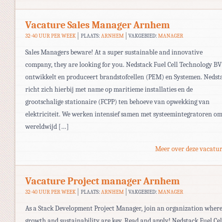
Vacature Sales Manager Arnhem
32-40 UUR PER WEEK
PLAATS:
ARNHEM
VAKGEBIED:
MANAGER
Sales Managers beware! At a super sustainable and innovative
company, they are looking for you. Nedstack Fuel Cell Technology BV
ontwikkelt en produceert brandstofcellen (PEM) en Systemen. Nedst
richt zich hierbij met name op maritieme installaties en de
grootschalige stationaire (FCPP) ten behoeve van opwekking van
elektriciteit. We werken intensief samen met systeemintegratoren o
wereldwijd […]
Meer over deze vacatur
Vacature Project manager Arnhem
32-40 UUR PER WEEK
PLAATS:
ARNHEM
VAKGEBIED:
MANAGER
As a Stack Development Project Manager, join an organization wher
growth and sustainability are key. Read and apply! Nedstack Fuel Cel