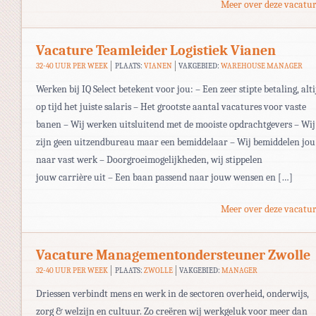
Meer over deze vacatur
Vacature Teamleider Logistiek Vianen
32-40 UUR PER WEEK
PLAATS:
VIANEN
VAKGEBIED:
WAREHOUSE MANAGER
Werken bij IQ Select betekent voor jou: – Een zeer stipte betaling, alti
op tijd het juiste salaris – Het grootste aantal vacatures voor vaste
banen – Wij werken uitsluitend met de mooiste opdrachtgevers – Wij
zijn geen uitzendbureau maar een bemiddelaar – Wij bemiddelen jou
naar vast werk – Doorgroeimogelijkheden, wij stippelen
jouw carrière uit – Een baan passend naar jouw wensen en […]
Meer over deze vacatur
Vacature Managementondersteuner Zwolle
32-40 UUR PER WEEK
PLAATS:
ZWOLLE
VAKGEBIED:
MANAGER
Driessen verbindt mens en werk in de sectoren overheid, onderwijs,
zorg & welzijn en cultuur. Zo creëren wij werkgeluk voor meer dan