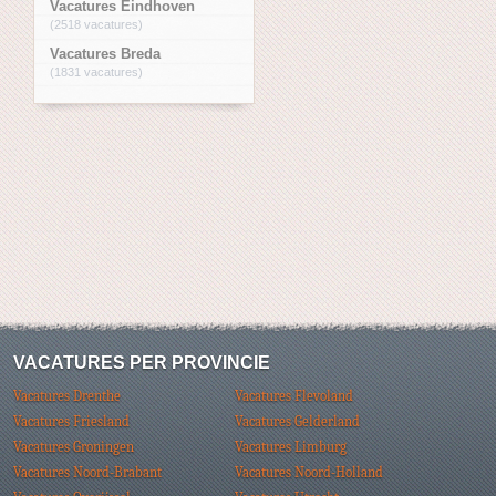
Vacatures Eindhoven
(2518 vacatures)
Vacatures Breda
(1831 vacatures)
VACATURES PER PROVINCIE
Vacatures Drenthe
Vacatures Flevoland
Vacatures Friesland
Vacatures Gelderland
Vacatures Groningen
Vacatures Limburg
Vacatures Noord-Brabant
Vacatures Noord-Holland