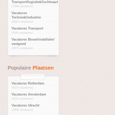
Transport/logistiek/luchtvaart
(7348 vacatures)
Vacatures
Techniek/industrie
(6563 vacatures)
Vacatures Transport
(4341 vacatures)
Vacatures Bouw/installatie/
vastgoed
(3875 vacatures)
Populaire
Plaatsen
Vacatures Rotterdam
(4519 vacatures)
Vacatures Amsterdam
(4221 vacatures)
Vacatures Utrecht
(2958 vacatures)