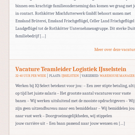
binnen een krachtige familieonderneming dan komen we graag met 
in contact. Rothkötter Mischfutterwerk GmbH behoort samen met
Emsland Brüterei, Emsland Frischgeflügel, Celler Land Frischgeflügel
Landgeflügel tot de Rothkötter Unternehmensgruppe. Dit sterke Duit
familiebedrijf […]
Meer over deze vacatur
Vacature Teamleider Logistiek IJsselstein
32-40 UUR PER WEEK
PLAATS:
IJSSELSTEIN
VAKGEBIED:
WAREHOUSE MANAGER
Werken bij IQ Select betekent voor jou: – Een zeer stipte betaling, alti
op tijd het juiste salaris – Het grootste aantal vacatures voor vaste
banen – Wij werken uitsluitend met de mooiste opdrachtgevers – Wij
zijn geen uitzendbureau maar een bemiddelaar – Wij bemiddelen jou
naar vast werk – Doorgroeimogelijkheden, wij stippelen
jouw carrière uit – Een baan passend naar jouw wensen en […]