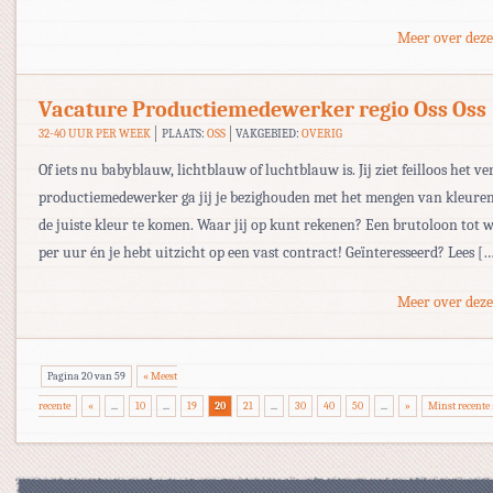
Meer over deze
Vacature Productiemedewerker regio Oss Oss
32-40 UUR PER WEEK
PLAATS:
OSS
VAKGEBIED:
OVERIG
Of iets nu babyblauw, lichtblauw of luchtblauw is. Jij ziet feilloos het ver
productiemedewerker ga jij je bezighouden met het mengen van kleuren
de juiste kleur te komen. Waar jij op kunt rekenen? Een brutoloon tot w
per uur én je hebt uitzicht op een vast contract! Geïnteresseerd? Lees [
Meer over deze
Pagina 20 van 59
« Meest
recente
«
...
10
...
19
20
21
...
30
40
50
...
»
Minst recente 