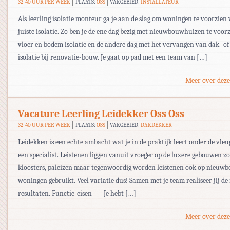
32-40 UUR PER WEEK
PLAATS:
OSS
VAKGEBIED:
INSTALLATEUR
Als leerling isolatie monteur ga je aan de slag om woningen te voorzien
juiste isolatie. Zo ben je de ene dag bezig met nieuwbouwhuizen te voor
vloer en bodem isolatie en de andere dag met het vervangen van dak- of
isolatie bij renovatie-bouw. Je gaat op pad met een team van […]
Meer over deze
Vacature Leerling Leidekker Oss Oss
32-40 UUR PER WEEK
PLAATS:
OSS
VAKGEBIED:
DAKDEKKER
Leidekken is een echte ambacht wat je in de praktijk leert onder de vleu
een specialist. Leistenen liggen vanuit vroeger op de luxere gebouwen zo
kloosters, paleizen maar tegenwoordig worden leistenen ook op nieuw
woningen gebruikt. Veel variatie dus! Samen met je team realiseer jij de
resultaten. Functie-eisen – – Je hebt […]
Meer over deze