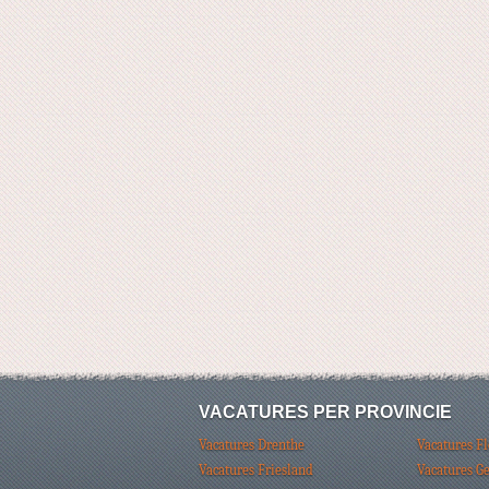
VACATURES PER PROVINCIE
Vacatures Drenthe
Vacatures F
Vacatures Friesland
Vacatures G