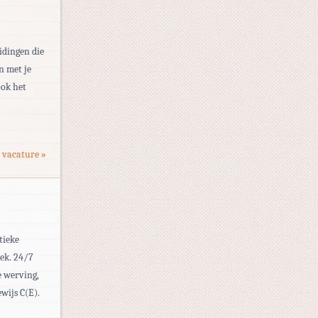
idingen die
n met je
ook het
 vacature »
tieke
eek. 24/7
e werving,
wijs C(E).