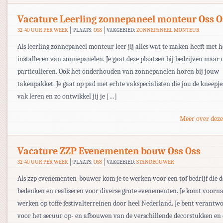
Vacature Leerling zonnepaneel monteur Oss O
32-40 UUR PER WEEK
PLAATS:
OSS
VAKGEBIED:
ZONNEPANEEL MONTEUR
Als leerling zonnepaneel monteur leer jij alles wat te maken heeft met h
installeren van zonnepanelen. Je gaat deze plaatsen bij bedrijven maar 
particulieren. Ook het onderhouden van zonnepanelen horen bij jouw
takenpakket. Je gaat op pad met echte vakspecialisten die jou de kneepje
vak leren en zo ontwikkel jij je […]
Meer over deze
Vacature ZZP Evenementen bouw Oss Oss
32-40 UUR PER WEEK
PLAATS:
OSS
VAKGEBIED:
STANDBOUWER
Als zzp evenementen-bouwer kom je te werken voor een tof bedrijf die d
bedenken en realiseren voor diverse grote evenementen. Je komt voorna
werken op toffe festivalterreinen door heel Nederland. Je bent verantwo
voor het secuur op- en afbouwen van de verschillende decorstukken en