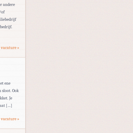
er andere
/of
liebedrijf
bedrijf.
 vacature »
het ene
 sloot. Ook
ket. Je
gaat […]
 vacature »