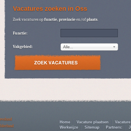
Vacatures zoeken in Oss
Zoek vacatures op
functie
,
provincie
en/of
plaats
.
Functie:
Vakgebied:
Alle...
levoland
Home
Vacature plaatsen
Vacature
elderland
Werkwijze
Sitemap
Partners:
J