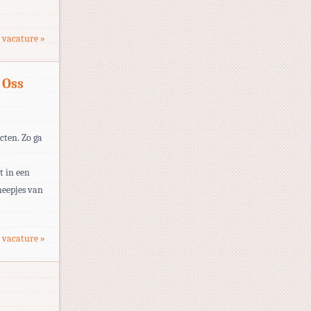
 vacature »
 Oss
cten. Zo ga
t in een
neepjes van
 vacature »