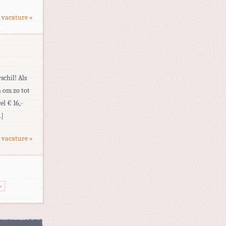
 vacature »
schil! Als
 om zo tot
el € 16,-
…]
 vacature »
»