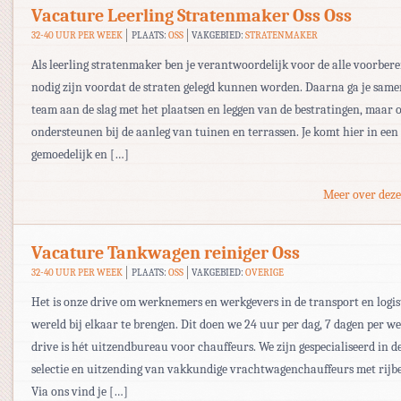
Vacature Leerling Stratenmaker Oss Oss
32-40 UUR PER WEEK
PLAATS:
OSS
VAKGEBIED:
STRATENMAKER
Als leerling stratenmaker ben je verantwoordelijk voor de alle voorbere
nodig zijn voordat de straten gelegd kunnen worden. Daarna ga je same
team aan de slag met het plaatsen en leggen van de bestratingen, maar 
ondersteunen bij de aanleg van tuinen en terrassen. Je komt hier in een
gemoedelijk en […]
Meer over deze
Vacature Tankwagen reiniger Oss
32-40 UUR PER WEEK
PLAATS:
OSS
VAKGEBIED:
OVERIGE
Het is onze drive om werknemers en werkgevers in de transport en logis
wereld bij elkaar te brengen. Dit doen we 24 uur per dag, 7 dagen per w
drive is hét uitzendbureau voor chauffeurs. We zijn gespecialiseerd in d
selectie en uitzending van vakkundige vrachtwagenchauffeurs met rijbe
Via ons vind je […]