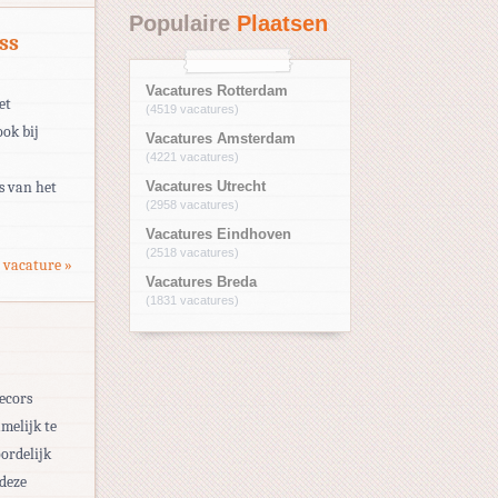
Populaire
Plaatsen
ss
Vacatures Rotterdam
et
(4519 vacatures)
ook bij
Vacatures Amsterdam
(4221 vacatures)
s van het
Vacatures Utrecht
(2958 vacatures)
Vacatures Eindhoven
(2518 vacatures)
 vacature »
Vacatures Breda
(1831 vacatures)
ecors
melijk te
ordelijk
 deze