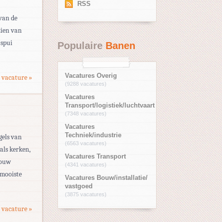
RSS
 van de
zien van
 spui
Populaire
Banen
Vacatures Overig
 vacature »
(9288 vacatures)
Vacatures
Transport/logistiek/luchtvaart
(7348 vacatures)
Vacatures
Techniek/industrie
gels van
(6563 vacatures)
als kerken,
Vacatures Transport
bouw
(4341 vacatures)
 mooiste
Vacatures Bouw/installatie/
vastgoed
(3875 vacatures)
 vacature »