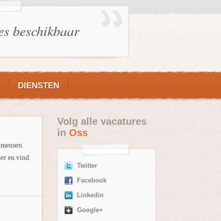
es beschikbaar
DIENSTEN
Volg alle vacatures
in
Oss
0 mensen
der en vind
Twitter
Facebook
Linkedin
Google+