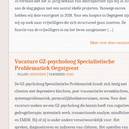
In verband met het 15-jarig bestaan van Matchpartner zijn wij in 20
aan de slag gegaan met een aantal ideële projecten. Vanwege succes
hebben wij deze voortgezet in 2018. Voor een hospice in Oegstgeest zij
wij op zoek naar vrijwilligers die zich structureel gaan inzetten. De
functie van de vrijwilligers is om het leven aangenamer […]
Meer over deze vacatur
Vacature GZ-psycholoog Specialistische
Problematiek Oegstgeest
PLAATS:
OEGSTGEEST
VAKGEBIED:
ZORG
De GZ-psycholoog Specialistische Problematiek houdt zich bezig met
clienten met depressieve klachten, post-traumatische stressklachten,
systeemproblematiek, persoonlijkheidsstoornissen, stress. Voor deze
vacature zoeken we een GZ-psycholoog die kennis heeft van cognitie
gedragstherapie, systemisch werk, transactionele analyse, mindfulne
en EMDR. Hij of zij is onder andere verantwoordelijk voor: Het
spreken, diagnosticeren en indiceren van cliënten; Het opstellen van