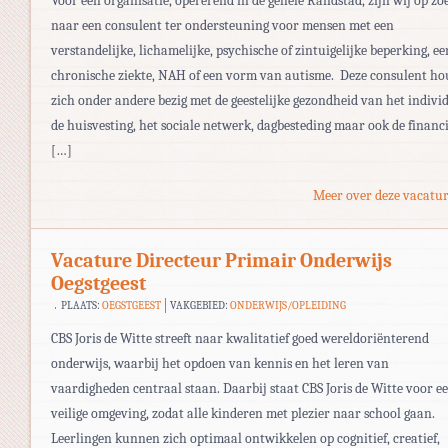
Voor een organisatie, opererend in de gehele Randstad, zijn wij op zo
naar een consulent ter ondersteuning voor mensen met een
verstandelijke, lichamelijke, psychische of zintuigelijke beperking, ee
chronische ziekte, NAH of een vorm van autisme. Deze consulent ho
zich onder andere bezig met de geestelijke gezondheid van het indivi
de huisvesting, het sociale netwerk, dagbesteding maar ook de financi
[…]
Meer over deze vacatur
Vacature Directeur Primair Onderwijs
Oegstgeest
PLAATS:
OEGSTGEEST
VAKGEBIED:
ONDERWIJS/OPLEIDING
CBS Joris de Witte streeft naar kwalitatief goed wereldoriënterend
onderwijs, waarbij het opdoen van kennis en het leren van
vaardigheden centraal staan. Daarbij staat CBS Joris de Witte voor e
veilige omgeving, zodat alle kinderen met plezier naar school gaan.
Leerlingen kunnen zich optimaal ontwikkelen op cognitief, creatief,