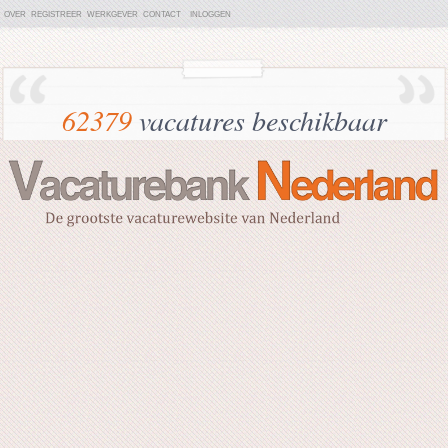
OVER
REGISTREER
WERKGEVER
CONTACT
INLOGGEN
62379
vacatures beschikbaar