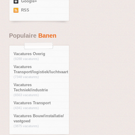
Google+
RSS
Populaire
Banen
Vacatures Overig
(9288 vacatures)
Vacatures
Transport/logistiek/luchtvaart
(7348 vacatures)
Vacatures
Techniek/industrie
(6563 vacatures)
Vacatures Transport
(4341 vacatures)
Vacatures Bouw/installatie/
vastgoed
(3875 vacatures)