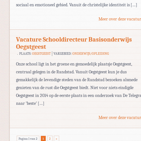
sociaal en emotioneel gebied. Vanuit de christelijke identiteit is […]
Meer over deze vacatur
Vacature Schooldirecteur Basisonderwijs
Oegstgeest
PLAATS:
OEGSTGEEST
VAKGEBIED:
ONDERWIJS/OPLEIDING
Onze school ligt in het groene en gemoedelijk plaatsje Oegstgeest,
centraal gelegen in de Randstad. Vanuit Oegstgeest kun je dus
gemakkelijk de levendige steden van de Randstad bezoeken alsmede
genieten van de rust die Oegstgeest biedt. Niet voor niets eindigde
Oegstgeest in 2014 op de eerste plaats in een onderzoek van De Telegr
naar ‘beste’ […]
Meer over deze vacatur
Pagina 1 van 2
1
2
»