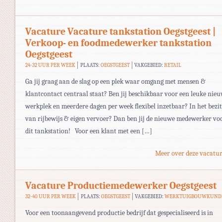
Vacature Vacature tankstation Oegstgeest |
Verkoop- en foodmedewerker tankstation
Oegstgeest
24-32 UUR PER WEEK
PLAATS:
OEGSTGEEST
VAKGEBIED:
RETAIL
Ga jij graag aan de slag op een plek waar omgang met mensen &
klantcontact centraal staat? Ben jij beschikbaar voor een leuke nie
werkplek en meerdere dagen per week flexibel inzetbaar? In het bezit
van rijbewijs & eigen vervoer? Dan ben jij de nieuwe medewerker vo
dit tankstation! Voor een klant met een […]
Meer over deze vacatur
Vacature Productiemedewerker Oegstgeest
32-40 UUR PER WEEK
PLAATS:
OEGSTGEEST
VAKGEBIED:
WERKTUIGBOUWKUND
Voor een toonaangevend productie bedrijf dat gespecialiseerd is in