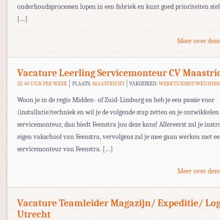
onderhoudsprocessen lopen in een fabriek en kunt goed prioriteiten stell
[…]
Meer over deze
Vacature Leerling Servicemonteur CV Maastri
32-40 UUR PER WEEK
PLAATS:
MAASTRICHT
VAKGEBIED:
WERKTUIGBOUWKUNDIG
Woon je in de regio Midden- of Zuid-Limburg en heb je een passie voor
(installatie)techniek en wil je de volgende stap zetten en je ontwikkelen
servicemonteur, dan biedt Feenstra jou deze kans! Allereerst zal je inst
eigen vakschool van Feenstra, vervolgens zal je mee gaan werken met e
servicemonteur van Feenstra. […]
Meer over deze
Vacature Teamleider Magazijn/ Expeditie/ Log
Utrecht