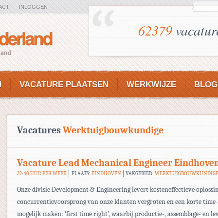
ACT
INLOGGEN
62379
vacatur
N
VACATURE PLAATSEN
WERKWIJZE
BLOG
Vacatures
Werktuigbouwkundige
Vacature Lead Mechanical Engineer Eindhove
32-40 UUR PER WEEK
PLAATS:
EINDHOVEN
VAKGEBIED:
WERKTUIGBOUWKUNDIG
Onze divisie Development & Engineering levert kosteneffectieve oplossin
concurrentievoorsprong van onze klanten vergroten en een korte time
mogelijk maken: ‘first time right’, waarbij productie-, assemblage- en l