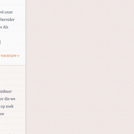
wel onze
rbereider
e Als
]
 vacature »
misbaar
tor die we
 op zoek
ouw