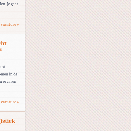
en. Je gaat
 vacature »
cht
E
 tot
romen in de
en ervaren
 vacature »
istiek