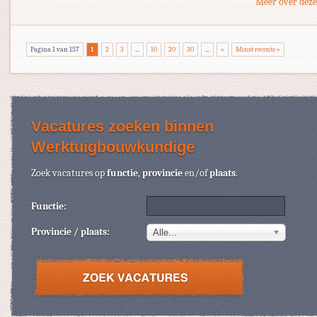
Meer over deze
Pagina 1 van 157
1
2
3
...
10
20
30
...
»
Minst recente »
Vacatures zoeken binnen
Werktuigbouwkundige
Zoek vacatures op
functie
,
provincie
en/of
plaats
.
Functie:
Provincie / plaats:
Alle...