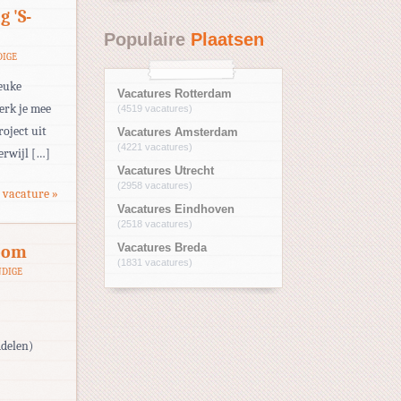
 'S-
Populaire
Plaatsen
IGE
leuke
Vacatures Rotterdam
erk je mee
(4519 vacatures)
oject uit
Vacatures Amsterdam
(4221 vacatures)
Terwijl […]
Vacatures Utrecht
(2958 vacatures)
 vacature »
Vacatures Eindhoven
(2518 vacatures)
Zoom
Vacatures Breda
(1831 vacatures)
DIGE
ddelen)