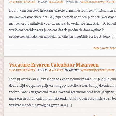
32-40 UUR PER WEEK
PLAATS:
MAARSSEN
VAKGEBIED:
WERKTUIGBOUWKUNDIGE
Hou jij van een goed in elkaar gezette planning? Dan ben jij misschien 
nieuwe werkvoorbereider! Wij zijn op zoek naar een planner- werkvoo
met een grote affiniteit voor de metaal bewerkende industrie. De functi
werkvoorbereider zorg je ervoor dat de productie door optimale
productiemethoden en middelen zo efficiënt mogelijk verloopt. Jouw […
Meer over deze
Vacature Ervaren Calculator Maarssen
32-40 UUR PER WEEK
PLAATS:
MAARSSEN
VAKGEBIED:
WERKTUIGBOUWKUNDIGE
Loop jij warm van cijfers maar ook voor techniek? Maak jij je altijd on
door altijd kloppende prijsvorming op te stellen? Dan ben jij de Calcula
zoeken! Voor een groeiend, maar bovenal gerenommeerd bedrijf zijn wij
naar een Ervaren Calculator. Hieronder vindt je een opsomming van j
werkzaamheden; Opvolging geven aan […]