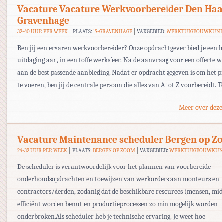
Vacature Vacature Werkvoorbereider Den Haag
Gravenhage
32-40 UUR PER WEEK
PLAATS:
'S-GRAVENHAGE
VAKGEBIED:
WERKTUIGBOUWKUND
Ben jij een ervaren werkvoorbereider? Onze opdrachtgever bied je een 
uitdaging aan, in een toffe werksfeer. Na de aanvraag voor een offerte w
aan de best passende aanbieding. Nadat er opdracht gegeven is om het pr
te voeren, ben jij de centrale persoon die alles van A tot Z voorbereidt. 
Meer over deze
Vacature Maintenance scheduler Bergen op 
24-32 UUR PER WEEK
PLAATS:
BERGEN OP ZOOM
VAKGEBIED:
WERKTUIGBOUWKUN
De scheduler is verantwoordelijk voor het plannen van voorbereide
onderhoudsopdrachten en toewijzen van werkorders aan monteurs en
contractors/derden, zodanig dat de beschikbare resources (mensen, mi
efficiënt worden benut en productieprocessen zo min mogelijk worden
onderbroken.Als scheduler heb je technische ervaring. Je weet hoe