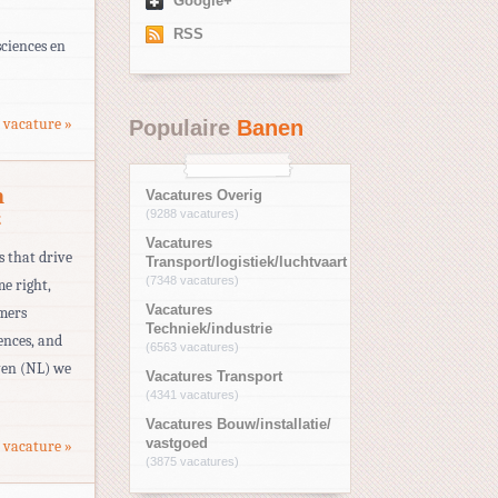
Google+
RSS
sciences en
 vacature »
Populaire
Banen
n
Vacatures Overig
(9288 vacatures)
E
Vacatures
s that drive
Transport/logistiek/luchtvaart
(7348 vacatures)
me right,
Vacatures
omers
Techniek/industrie
iences, and
(6563 vacatures)
ven (NL) we
Vacatures Transport
(4341 vacatures)
Vacatures Bouw/installatie/
vastgoed
 vacature »
(3875 vacatures)