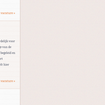
 vacature »
delijk voor
ge van de
 begeleid en
ert
lt hier
 vacature »