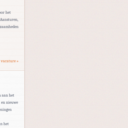
oor het
 Aansturen,
rkzaamheden
 vacature »
n aan het
n en nieuwe
eningen
in het