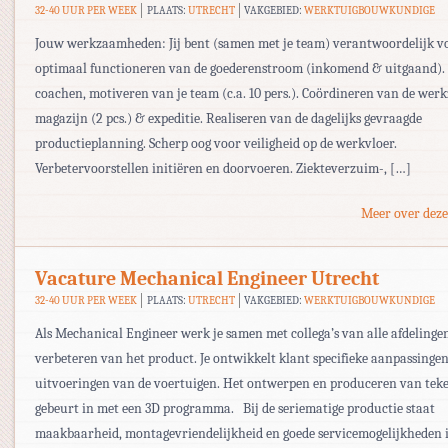
32-40 UUR PER WEEK
PLAATS:
UTRECHT
VAKGEBIED:
WERKTUIGBOUWKUNDIGE
Jouw werkzaamheden: Jij bent (samen met je team) verantwoordelijk v
optimaal functioneren van de goederenstroom (inkomend & uitgaand).
coachen, motiveren van je team (c.a. 10 pers.). Coördineren van de we
magazijn (2 pcs.) & expeditie. Realiseren van de dagelijks gevraagde
productieplanning. Scherp oog voor veiligheid op de werkvloer.
Verbetervoorstellen initiëren en doorvoeren. Ziekteverzuim-, […]
Meer over deze
Vacature Mechanical Engineer Utrecht
32-40 UUR PER WEEK
PLAATS:
UTRECHT
VAKGEBIED:
WERKTUIGBOUWKUNDIGE
Als Mechanical Engineer werk je samen met collega’s van alle afdelinge
verbeteren van het product. Je ontwikkelt klant specifieke aanpassinge
uitvoeringen van de voertuigen. Het ontwerpen en produceren van tek
gebeurt in met een 3D programma. Bij de seriematige productie staat
maakbaarheid, montagevriendelijkheid en goede servicemogelijkheden 