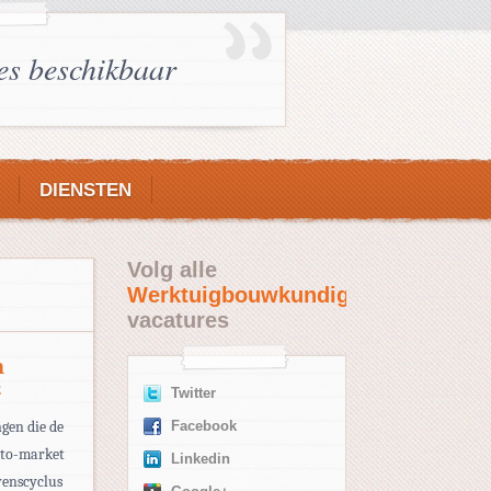
es beschikbaar
DIENSTEN
Volg alle
Werktuigbouwkundige
vacatures
n
E
Twitter
gen die de
Facebook
-to-market
Linkedin
evenscyclus