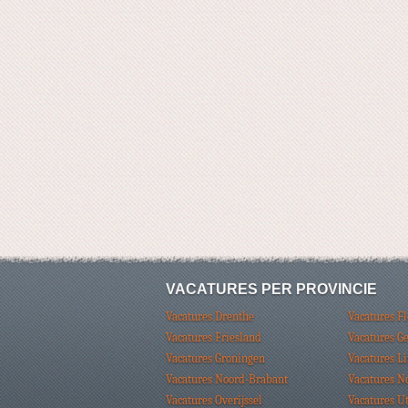
VACATURES PER PROVINCIE
Vacatures Drenthe
Vacatures F
Vacatures Friesland
Vacatures G
Vacatures Groningen
Vacatures L
Vacatures Noord-Brabant
Vacatures N
Vacatures Overijssel
Vacatures U