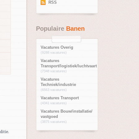
RSS
Populaire
Banen
Vacatures Overig
(9288 vacatures)
Vacatures
Transport/logistiek/luchtvaart
(7348 vacatures)
Vacatures
Techniek/industrie
(6563 vacatures)
Vacatures Transport
(4341 vacatures)
Vacatures Bouw/installatie/
vastgoed
(3875 vacatures)
itie.