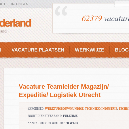
ACT
INLOGGEN
62379
vacatur
N
VACATURE PLAATSEN
WERKWIJZE
BLOG
Vacature Teamleider Magazijn/
Expeditie/ Logistiek Utrecht
VAKGEBIED:
WERKTUIGBOUWKUNDIGE
,
TECHNIEK/INDUSTRIE
,
TECHN
SOORT DIENSTVERBAND:
FULLTIME
AANTAL UUR:
32-40 UUR PER WEEK