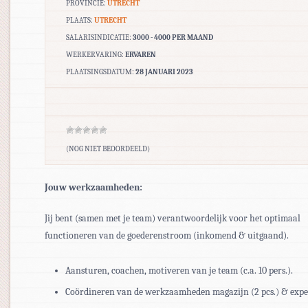
PROVINCIE:
UTRECHT
PLAATS:
UTRECHT
SALARISINDICATIE:
3000 - 4000 PER MAAND
WERKERVARING:
ERVAREN
PLAATSINGSDATUM:
28 JANUARI 2023
(NOG NIET BEOORDEELD)
Jouw werkzaamheden:
Jij bent (samen met je team) verantwoordelijk voor het optimaal
functioneren van de goederenstroom (inkomend & uitgaand).
Aansturen, coachen, motiveren van je team (c.a. 10 pers.).
Coördineren van de werkzaamheden magazijn (2 pcs.) & exped