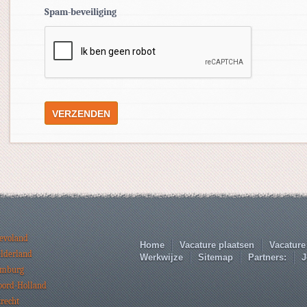
Spam-beveiliging
levoland
Home
Vacature plaatsen
Vacature
elderland
Werkwijze
Sitemap
Partners:
J
imburg
oord-Holland
trecht