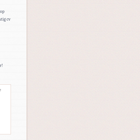
 op
tig cv
r!