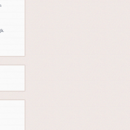
n
jk.