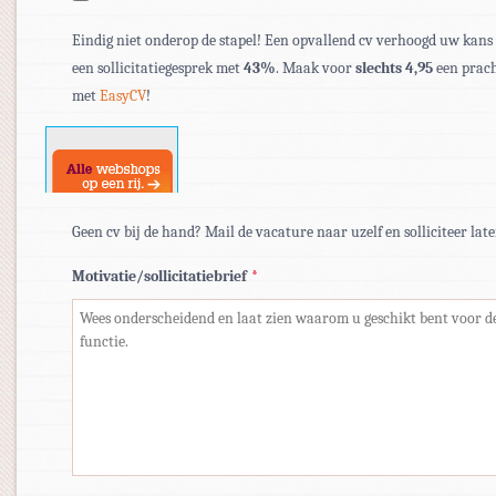
bestandstypen:
Eindig niet onderop de stapel! Een opvallend cv verhoogd uw kans
pdf,
een sollicitatiegesprek met
43%
. Maak voor
slechts 4,95
een prach
doc,
met
EasyCV
!
docx.
Geen cv bij de hand? Mail de vacature naar uzelf en solliciteer late
Motivatie/sollicitatiebrief
*