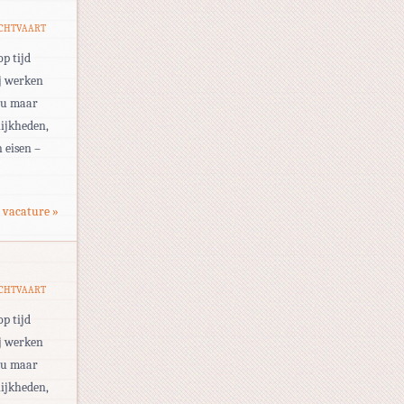
UCHTVAART
op tijd
ij werken
eau maar
ijkheden,
 eisen –
 vacature »
UCHTVAART
op tijd
ij werken
eau maar
ijkheden,