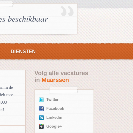
es beschikbaar
DIENSTEN
Volg alle vacatures
in
Maarssen
en in de
zich mee
Twitter
5.000
Facebook
ct!
Linkedin
Google+