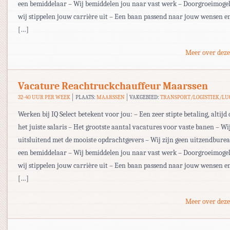
een bemiddelaar – Wij bemiddelen jou naar vast werk – Doorgroeimogel
wij stippelen jouw carrière uit – Een baan passend naar jouw wensen en
[…]
Meer over deze
Vacature Reachtruckchauffeur Maarssen
32-40 UUR PER WEEK
PLAATS:
MAARSSEN
VAKGEBIED:
TRANSPORT/LOGISTIEK/L
Werken bij IQ Select betekent voor jou: – Een zeer stipte betaling, altijd 
het juiste salaris – Het grootste aantal vacatures voor vaste banen – W
uitsluitend met de mooiste opdrachtgevers – Wij zijn geen uitzendbur
een bemiddelaar – Wij bemiddelen jou naar vast werk – Doorgroeimogel
wij stippelen jouw carrière uit – Een baan passend naar jouw wensen en
[…]
Meer over deze