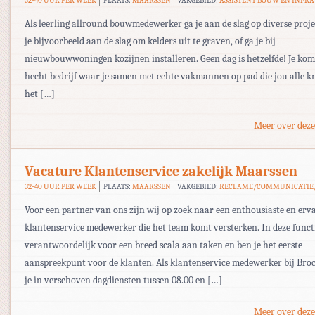
32-40 UUR PER WEEK
PLAATS:
MAARSSEN
VAKGEBIED:
ASSISTENT BOUW EN INFRA
Als leerling allround bouwmedewerker ga je aan de slag op diverse proje
je bijvoorbeeld aan de slag om kelders uit te graven, of ga je bij
nieuwbouwwoningen kozijnen installeren. Geen dag is hetzelfde! Je kom
hecht bedrijf waar je samen met echte vakmannen op pad die jou alle k
het […]
Meer over deze
Vacature Klantenservice zakelijk Maarssen
32-40 UUR PER WEEK
PLAATS:
MAARSSEN
VAKGEBIED:
RECLAME/COMMUNICATIE
Voor een partner van ons zijn wij op zoek naar een enthousiaste en erv
klantenservice medewerker die het team komt versterken. In deze functi
verantwoordelijk voor een breed scala aan taken en ben je het eerste
aanspreekpunt voor de klanten. Als klantenservice medewerker bij Bro
je in verschoven dagdiensten tussen 08.00 en […]
Meer over deze