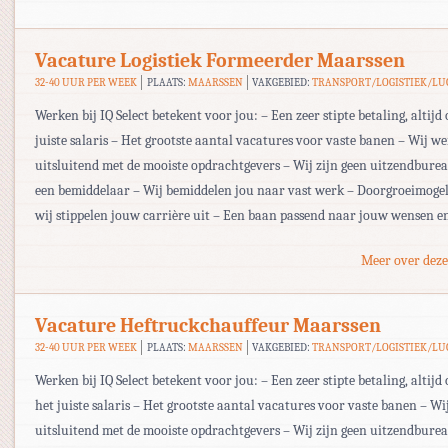
Vacature Logistiek Formeerder Maarssen
32-40 UUR PER WEEK
PLAATS:
MAARSSEN
VAKGEBIED:
TRANSPORT/LOGISTIEK/L
Werken bij IQ Select betekent voor jou: – Een zeer stipte betaling, altijd 
juiste salaris – Het grootste aantal vacatures voor vaste banen – Wij w
uitsluitend met de mooiste opdrachtgevers – Wij zijn geen uitzendbur
een bemiddelaar – Wij bemiddelen jou naar vast werk – Doorgroeimogel
wij stippelen jouw carrière uit – Een baan passend naar jouw wensen e
Meer over deze
Vacature Heftruckchauffeur Maarssen
32-40 UUR PER WEEK
PLAATS:
MAARSSEN
VAKGEBIED:
TRANSPORT/LOGISTIEK/L
Werken bij IQ Select betekent voor jou: – Een zeer stipte betaling, altijd 
het juiste salaris – Het grootste aantal vacatures voor vaste banen – W
uitsluitend met de mooiste opdrachtgevers – Wij zijn geen uitzendbur