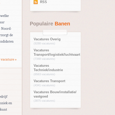
n
RSS
 welke
naar
Populaire
Banen
o Noord-
rzorgt de
Vacatures Overig
andidaten
(9288 vacatures)
Vacatures
Transport/logistiek/luchtvaart
 vacature »
(7348 vacatures)
Vacatures
Techniek/industrie
(6563 vacatures)
Vacatures Transport
(4341 vacatures)
Vacatures Bouw/installatie/
drijf
vastgoed
(3875 vacatures)
chniek en
 kunt