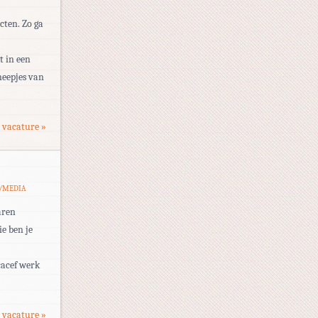
cten. Zo ga
t in een
neepjes van
 vacature »
/MEDIA
aren
e ben je
cacef werk
 vacature »