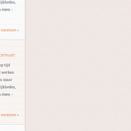
ijkheden,
 eisen –
 vacature »
UCHTVAART
op tijd
ij werken
eau maar
ijkheden,
 eisen –
 vacature »