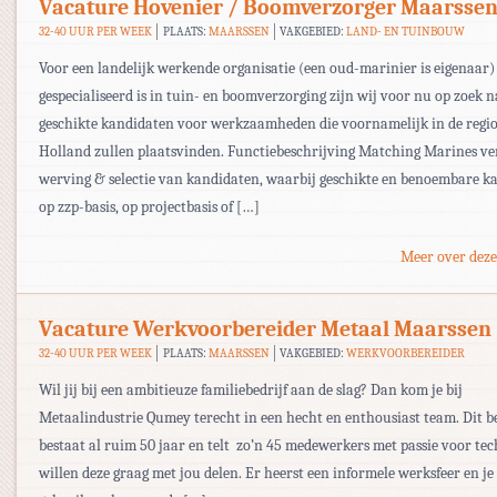
Vacature Hovenier / Boomverzorger Maarsse
32-40 UUR PER WEEK
PLAATS:
MAARSSEN
VAKGEBIED:
LAND- EN TUINBOUW
Voor een landelijk werkende organisatie (een oud-marinier is eigenaar)
gespecialiseerd is in tuin- en boomverzorging zijn wij voor nu op zoek 
geschikte kandidaten voor werkzaamheden die voornamelijk in de regi
Holland zullen plaatsvinden. Functiebeschrijving Matching Marines ve
werving & selectie van kandidaten, waarbij geschikte en benoembare k
op zzp-basis, op projectbasis of […]
Meer over deze
Vacature Werkvoorbereider Metaal Maarssen
32-40 UUR PER WEEK
PLAATS:
MAARSSEN
VAKGEBIED:
WERKVOORBEREIDER
Wil jij bij een ambitieuze familiebedrijf aan de slag? Dan kom je bij
Metaalindustrie Qumey terecht in een hecht en enthousiast team. Dit be
bestaat al ruim 50 jaar en telt zo’n 45 medewerkers met passie voor te
willen deze graag met jou delen. Er heerst een informele werksfeer en je