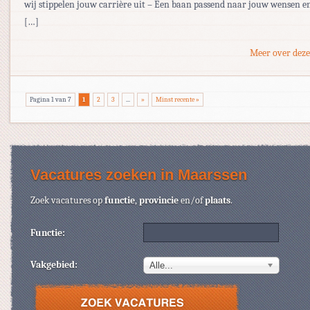
wij stippelen jouw carrière uit – Een baan passend naar jouw wensen en
[…]
Meer over deze
Pagina 1 van 7
1
2
3
...
»
Minst recente »
Vacatures zoeken in Maarssen
Zoek vacatures op
functie
,
provincie
en/of
plaats
.
Functie:
Vakgebied:
Alle...