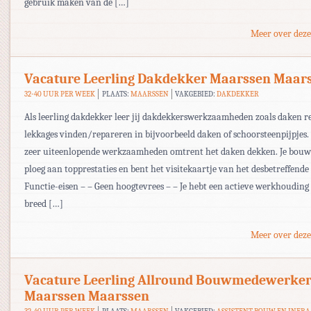
gebruik maken van de […]
Meer over deze
Vacature Leerling Dakdekker Maarssen Maar
32-40 UUR PER WEEK
PLAATS:
MAARSSEN
VAKGEBIED:
DAKDEKKER
Als leerling dakdekker leer jij dakdekkerswerkzaamheden zoals daken r
lekkages vinden/repareren in bijvoorbeeld daken of schoorsteenpijpjes. 
zeer uiteenlopende werkzaamheden omtrent het daken dekken. Je bouwt
ploeg aan topprestaties en bent het visitekaartje van het desbetreffende 
Functie-eisen – – Geen hoogtevrees – – Je hebt een actieve werkhouding
breed […]
Meer over deze
Vacature Leerling Allround Bouwmedewerke
Maarssen Maarssen