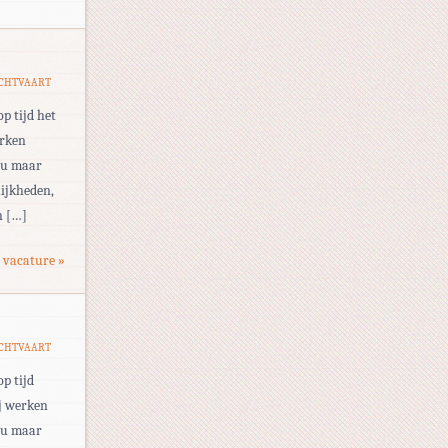
UCHTVAART
op tijd het
erken
eau maar
ijkheden,
n […]
 vacature »
UCHTVAART
op tijd
ij werken
eau maar