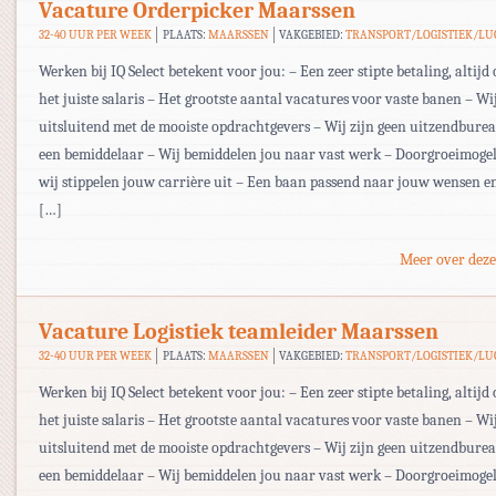
Vacature Orderpicker Maarssen
32-40 UUR PER WEEK
PLAATS:
MAARSSEN
VAKGEBIED:
TRANSPORT/LOGISTIEK/L
Werken bij IQ Select betekent voor jou: – Een zeer stipte betaling, altijd 
het juiste salaris – Het grootste aantal vacatures voor vaste banen – W
uitsluitend met de mooiste opdrachtgevers – Wij zijn geen uitzendbur
een bemiddelaar – Wij bemiddelen jou naar vast werk – Doorgroeimogel
wij stippelen jouw carrière uit – Een baan passend naar jouw wensen en
[…]
Meer over deze
Vacature Logistiek teamleider Maarssen
32-40 UUR PER WEEK
PLAATS:
MAARSSEN
VAKGEBIED:
TRANSPORT/LOGISTIEK/L
Werken bij IQ Select betekent voor jou: – Een zeer stipte betaling, altijd 
het juiste salaris – Het grootste aantal vacatures voor vaste banen – W
uitsluitend met de mooiste opdrachtgevers – Wij zijn geen uitzendbur
een bemiddelaar – Wij bemiddelen jou naar vast werk – Doorgroeimogel