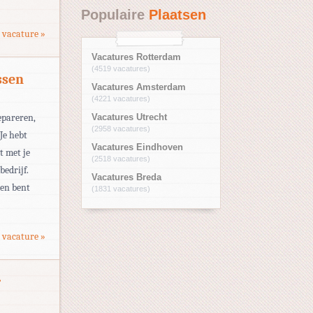
Populaire
Plaatsen
 vacature »
Vacatures Rotterdam
(4519 vacatures)
ssen
Vacatures Amsterdam
(4221 vacatures)
epareren,
Vacatures Utrecht
(2958 vacatures)
Je hebt
Vacatures Eindhoven
 met je
(2518 vacatures)
bedrijf.
Vacatures Breda
 en bent
(1831 vacatures)
 vacature »
r