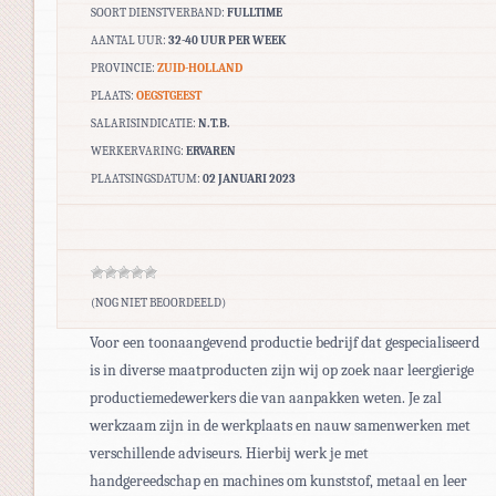
SOORT DIENSTVERBAND:
FULLTIME
AANTAL UUR:
32-40 UUR PER WEEK
PROVINCIE:
ZUID-HOLLAND
PLAATS:
OEGSTGEEST
SALARISINDICATIE:
N.T.B.
WERKERVARING:
ERVAREN
PLAATSINGSDATUM:
02 JANUARI 2023
(NOG NIET BEOORDEELD)
Voor een toonaangevend productie bedrijf dat gespecialiseerd
is in diverse maatproducten zijn wij op zoek naar leergierige
productiemedewerkers die van aanpakken weten. Je zal
werkzaam zijn in de werkplaats en nauw samenwerken met
verschillende adviseurs. Hierbij werk je met
handgereedschap en machines om kunststof, metaal en leer