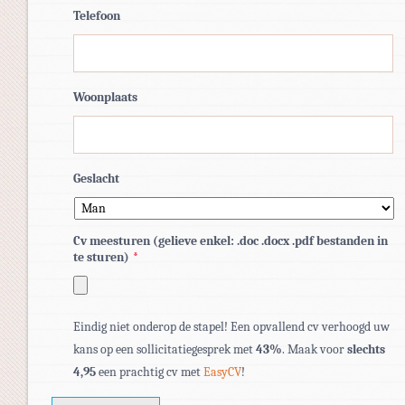
Telefoon
Woonplaats
Geslacht
Cv meesturen (gelieve enkel: .doc .docx .pdf bestanden in
te sturen)
*
Toegestane
Eindig niet onderop de stapel! Een opvallend cv verhoogd uw
bestandstypen:
kans op een sollicitatiegesprek met
43%
. Maak voor
slechts
pdf,
4,95
een prachtig cv met
EasyCV
!
doc,
docx.