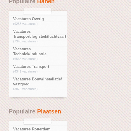
Populaire
Banen
Vacatures Overig
(9288 vacatures)
Vacatures
Transport/logistiek/luchtvaart
(7348 vacatures)
Vacatures
Techniek/industrie
(6563 vacatures)
Vacatures Transport
(4341 vacatures)
Vacatures Bouw/installatie/
vastgoed
(3875 vacatures)
Populaire
Plaatsen
Vacatures Rotterdam