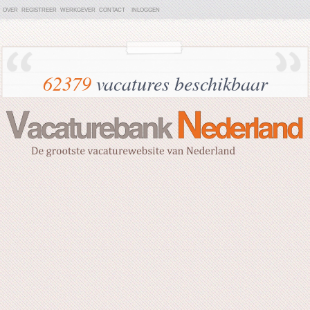
OVER
REGISTREER
WERKGEVER
CONTACT
INLOGGEN
62379
vacatures beschikbaar