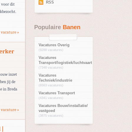
RSS
 voor dit
ukbezocht.
Populaire
Banen
 vacature »
Vacatures Overig
erker
(9288 vacatures)
Vacatures
Transport/logistiek/luchtvaart
(7348 vacatures)
jouw inzet
Vacatures
Techniek/industrie
en jij de
(6563 vacatures)
e in Breda
Vacatures Transport
(4341 vacatures)
Vacatures Bouw/installatie/
 vacature »
vastgoed
(3875 vacatures)
 |