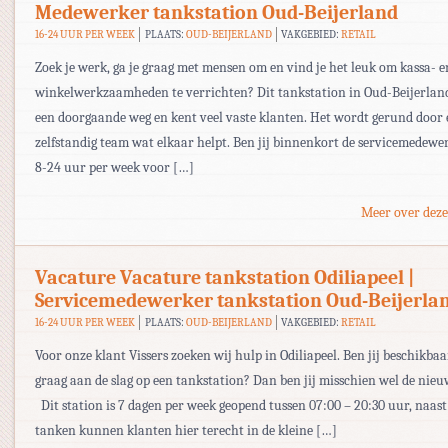
Medewerker tankstation Oud-Beijerland
16-24 UUR PER WEEK
PLAATS:
OUD-BEIJERLAND
VAKGEBIED:
RETAIL
Zoek je werk, ga je graag met mensen om en vind je het leuk om kassa- e
winkelwerkzaamheden te verrichten? Dit tankstation in Oud-Beijerland
een doorgaande weg en kent veel vaste klanten. Het wordt gerund door e
zelfstandig team wat elkaar helpt. Ben jij binnenkort de servicemedewe
8-24 uur per week voor […]
Meer over deze
Vacature Vacature tankstation Odiliapeel |
Servicemedewerker tankstation Oud-Beijerla
16-24 UUR PER WEEK
PLAATS:
OUD-BEIJERLAND
VAKGEBIED:
RETAIL
Voor onze klant Vissers zoeken wij hulp in Odiliapeel. Ben jij beschikbaa
graag aan de slag op een tankstation? Dan ben jij misschien wel de nie
Dit station is 7 dagen per week geopend tussen 07:00 – 20:30 uur, naast
tanken kunnen klanten hier terecht in de kleine […]