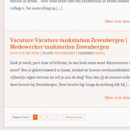
station in Breda. Voor onze klant met een tankstation in Breda zoeken
collega’s. Ter aanvulling op […]
Meer over deze
Vacature Vacature tankstation Zevenbergen |
Medewerker tankstation Zevenbergen
24-32 UUR PER WEEK
PLAATS:
ZEVENBERGEN
VAKGEBIED:
RETAIL
Zoek je werk, part time of fulltime, in een leuk team waar klantcontact
staat? Ben je geïnteresseerd in kassa, winkel en horeca werkzaamheden?
rijbewijs, eigen vervoer en wil je aan de slag? Dan ben jij de nieuwe coll
deze locatie bij Zevenbergen. Deze locatie ligt langs de snelweg A16 bij [
Meer over deze
Pagina 1 van 5
1
2
3
...
»
Minst recente »