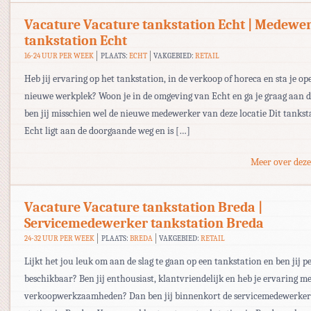
Vacature Vacature tankstation Echt | Medewe
tankstation Echt
16-24 UUR PER WEEK
PLAATS:
ECHT
VAKGEBIED:
RETAIL
Heb jij ervaring op het tankstation, in de verkoop of horeca en sta je o
nieuwe werkplek? Woon je in de omgeving van Echt en ga je graag aan d
ben jij misschien wel de nieuwe medewerker van deze locatie Dit tankst
Echt ligt aan de doorgaande weg en is […]
Meer over deze
Vacature Vacature tankstation Breda |
Servicemedewerker tankstation Breda
24-32 UUR PER WEEK
PLAATS:
BREDA
VAKGEBIED:
RETAIL
Lijkt het jou leuk om aan de slag te gaan op een tankstation en ben jij pe
beschikbaar? Ben jij enthousiast, klantvriendelijk en heb je ervaring m
verkoopwerkzaamheden? Dan ben jij binnenkort de servicemedewerker 