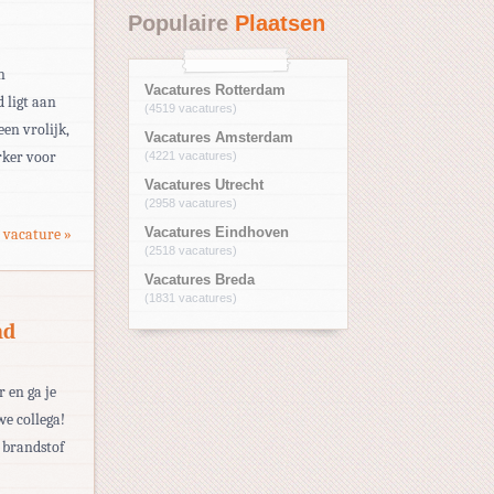
Populaire
Plaatsen
n
Vacatures Rotterdam
 ligt aan
(4519 vacatures)
en vrolijk,
Vacatures Amsterdam
rker voor
(4221 vacatures)
Vacatures Utrecht
(2958 vacatures)
 vacature »
Vacatures Eindhoven
(2518 vacatures)
Vacatures Breda
(1831 vacatures)
nd
r en ga je
uwe collega!
 brandstof