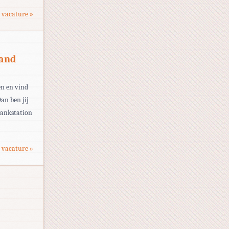
 vacature »
land
en en vind
an ben jij
tankstation
 vacature »