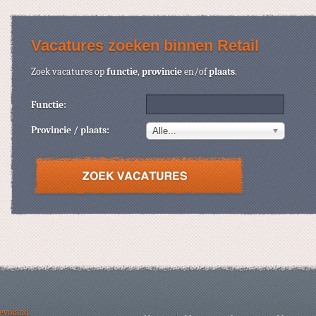
Vacatures zoeken binnen Retail
Zoek vacatures op
functie
,
provincie
en/of
plaats
.
Functie:
Provincie / plaats:
Alle...
levoland