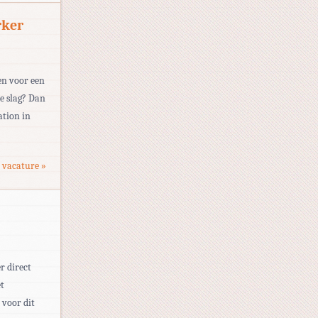
rker
pen voor een
e slag? Dan
ation in
 vacature »
r direct
et
voor dit