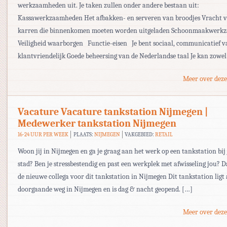
werkzaamheden uit. Je taken zullen onder andere bestaan uit:
Kassawerkzaamheden Het afbakken- en serveren van broodjes Vracht 
karren die binnenkomen moeten worden uitgeladen Schoonmaakwerk
Veiligheid waarborgen Functie-eisen Je bent sociaal, communicatief v
klantvriendelijk Goede beheersing van de Nederlandse taal Je kan zowel
Meer over deze
Vacature Vacature tankstation Nijmegen |
Medewerker tankstation Nijmegen
16-24 UUR PER WEEK
PLAATS:
NIJMEGEN
VAKGEBIED:
RETAIL
Woon jij in Nijmegen en ga je graag aan het werk op een tankstation bij 
stad? Ben je stressbestendig en past een werkplek met afwisseling jou? D
de nieuwe collega voor dit tankstation in Nijmegen Dit tankstation ligt
doorgaande weg in Nijmegen en is dag & nacht geopend. […]
Meer over deze