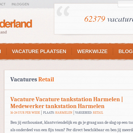
ACT
INLOGGEN
62379
vacatur
N
VACATURE PLAATSEN
WERKWIJZE
BLOG
Vacatures
Retail
Vacature Vacature tankstation Harmelen |
Medewerker tankstation Harmelen
16-24 UUR PER WEEK
PLAATS:
HARMELEN
VAKGEBIED:
RETAIL
Ben jij enthousiast, klantvriendelijk en ga je graag aan de slag op een t
als onderdeel van een fijn team? Per direct beschikbaar en ben jij meer