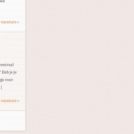
 we
 vacature »
 centraal
 Heb je je
ega voor
…]
 vacature »