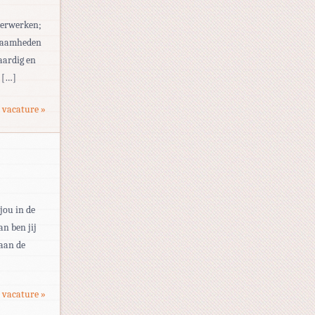
verwerken;
zaamheden
aardig en
 […]
 vacature »
jou in de
an ben jij
 aan de
 vacature »