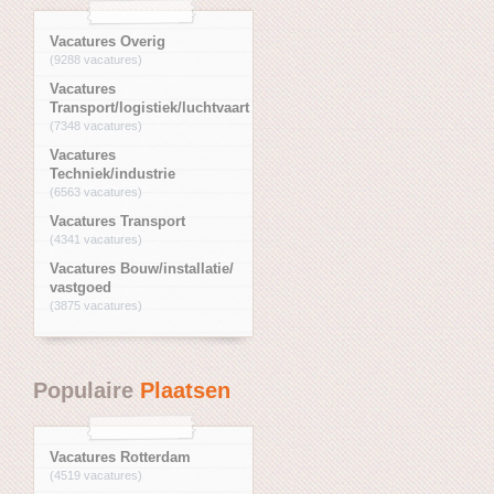
Vacatures Overig
(9288 vacatures)
Vacatures
Transport/logistiek/luchtvaart
(7348 vacatures)
Vacatures
Techniek/industrie
(6563 vacatures)
Vacatures Transport
(4341 vacatures)
Vacatures Bouw/installatie/
vastgoed
(3875 vacatures)
Populaire
Plaatsen
Vacatures Rotterdam
(4519 vacatures)