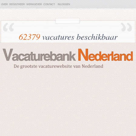
OVER
REGISTREER
WERKGEVER
CONTACT
INLOGGEN
62379
vacatures beschikbaar