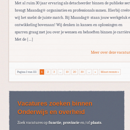
Met al ruim 30 jaar ervaring als detacheerder binnen de publieke sec
brengt Maandag® organisaties en professionals samen. Hierbij creër
wij het snelst de juiste match. Bij Maandag® staan jouw werkgeluk 
ontwikkeling bovenaan! Wij denken in kansen en oplossingen en
sparren graag met jou over je wensen en behoeften binnen je carrière
Met de […]
Meer over deze vacatur
Pagina 1 van 111
1
2
3
...
10
20
30
...
»
Minst recente »
Vacatures zoeken binnen
Onderwijs en overheid
Zoek vacatures op
functie
,
provincie
en/of
plaats
.