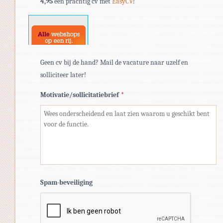
4,95
een prachtig cv met
EasyCV
!
doc,
docx.
Geen cv bij de hand? Mail de vacature naar uzelf en
solliciteer later!
Motivatie/sollicitatiebrief
*
Spam-beveiliging