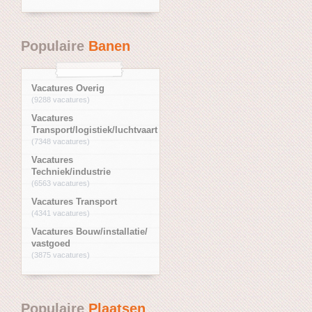
Populaire
Banen
Vacatures Overig
(9288 vacatures)
Vacatures
Transport/logistiek/luchtvaart
(7348 vacatures)
Vacatures
Techniek/industrie
(6563 vacatures)
Vacatures Transport
(4341 vacatures)
Vacatures Bouw/installatie/
vastgoed
(3875 vacatures)
Populaire
Plaatsen