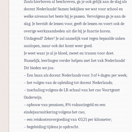
Zoals hierboven al beschreven, ga je ook gelijk aan de slag als
docent Nederlands! Samen bekijken we wat voor school en
welke niveaus het beste bij je passen. Vervolgens ga je aan de
slag. Je bereidt de lessen voor, geeft de lessen en voert ook de
overige werkzaamheden uit die bij je functie horen.
Uitdagend? Zeker! Je zal namelijk vast tegen bepaalde zaken
aanlopen, maar ook dat komt weer goed.
Je weet waar je al je bloed, zweet en tranen voor doet.
Namelijk, leerlingen verder helpen met het vak Nederlands!
Dit bieden we jou:
– Een baan als docent Nederlands voor 3 of 4 dagen per week;
– het volgen van de opleiding tot docent Nederlands;
– inschaling volgens de LB-schaal van het cao Voortgezet
Onderwijs;
– opbouw van pensioen, 8% vakantiegeld en een
eindejaarsuitkering volgens het cao;
– een reiskostenvergoeding van €0,21 per kilometer;
– begeleiding tijdens je opdracht.