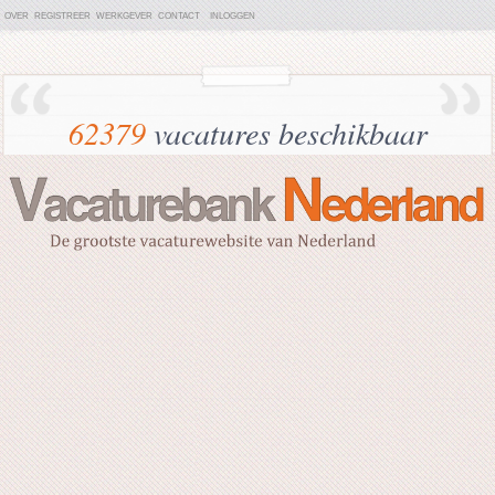
OVER
REGISTREER
WERKGEVER
CONTACT
INLOGGEN
62379
vacatures beschikbaar