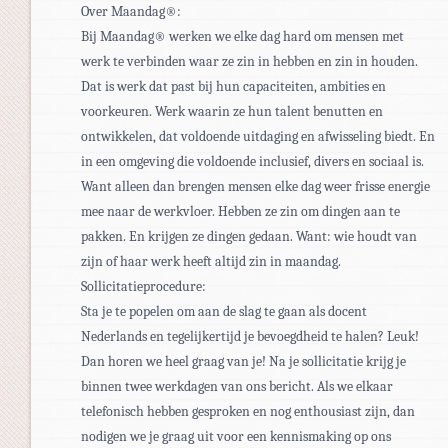
Over Maandag®:
Bij Maandag® werken we elke dag hard om mensen met
werk te verbinden waar ze zin in hebben en zin in houden.
Dat is werk dat past bij hun capaciteiten, ambities en
voorkeuren. Werk waarin ze hun talent benutten en
ontwikkelen, dat voldoende uitdaging en afwisseling biedt. En
in een omgeving die voldoende inclusief, divers en sociaal is.
Want alleen dan brengen mensen elke dag weer frisse energie
mee naar de werkvloer. Hebben ze zin om dingen aan te
pakken. En krijgen ze dingen gedaan. Want: wie houdt van
zijn of haar werk heeft altijd zin in maandag.
Sollicitatieprocedure:
Sta je te popelen om aan de slag te gaan als docent
Nederlands en tegelijkertijd je bevoegdheid te halen? Leuk!
Dan horen we heel graag van je! Na je sollicitatie krijg je
binnen twee werkdagen van ons bericht. Als we elkaar
telefonisch hebben gesproken en nog enthousiast zijn, dan
nodigen we je graag uit voor een kennismaking op ons