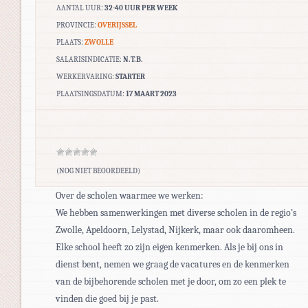
AANTAL UUR:
32-40 UUR PER WEEK
PROVINCIE:
OVERIJSSEL
PLAATS:
ZWOLLE
SALARISINDICATIE:
N.T.B.
WERKERVARING:
STARTER
PLAATSINGSDATUM:
17 MAART 2023
(NOG NIET BEOORDEELD)
Over de scholen waarmee we werken:
We hebben samenwerkingen met diverse scholen in de regio’s
Zwolle, Apeldoorn, Lelystad, Nijkerk, maar ook daaromheen.
Elke school heeft zo zijn eigen kenmerken. Als je bij ons in
dienst bent, nemen we graag de vacatures en de kenmerken
van de bijbehorende scholen met je door, om zo een plek te
vinden die goed bij je past.