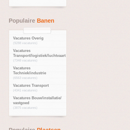
Populaire
Banen
Vacatures Overig
(9288 vacatures)
Vacatures
Transport/logistiek/luchtvaart
(7348 vacatures)
Vacatures
Techniek/industrie
(6563 vacatures)
Vacatures Transport
(4341 vacatures)
Vacatures Bouw/installatie/
vastgoed
(3875 vacatures)
Populaire
Plaatsen