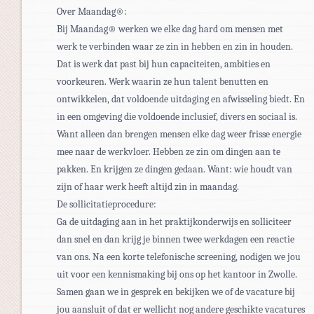
Over Maandag®:
Bij Maandag® werken we elke dag hard om mensen met
werk te verbinden waar ze zin in hebben en zin in houden.
Dat is werk dat past bij hun capaciteiten, ambities en
voorkeuren. Werk waarin ze hun talent benutten en
ontwikkelen, dat voldoende uitdaging en afwisseling biedt. En
in een omgeving die voldoende inclusief, divers en sociaal is.
Want alleen dan brengen mensen elke dag weer frisse energie
mee naar de werkvloer. Hebben ze zin om dingen aan te
pakken. En krijgen ze dingen gedaan. Want: wie houdt van
zijn of haar werk heeft altijd zin in maandag.
De sollicitatieprocedure:
Ga de uitdaging aan in het praktijkonderwijs en solliciteer
dan snel en dan krijg je binnen twee werkdagen een reactie
van ons. Na een korte telefonische screening, nodigen we jou
uit voor een kennismaking bij ons op het kantoor in Zwolle.
Samen gaan we in gesprek en bekijken we of de vacature bij
jou aansluit of dat er wellicht nog andere geschikte vacatures