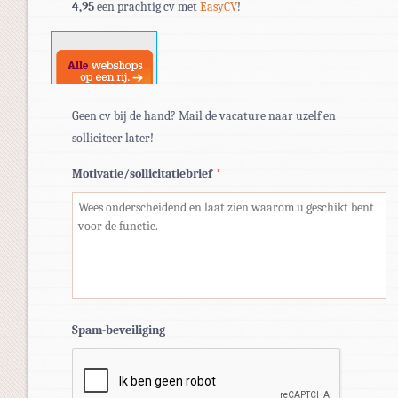
4,95
een prachtig cv met
EasyCV
!
doc,
docx.
Geen cv bij de hand? Mail de vacature naar uzelf en
solliciteer later!
Motivatie/sollicitatiebrief
*
Spam-beveiliging