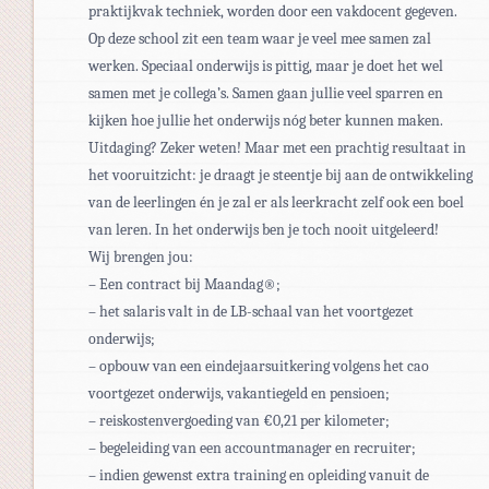
praktijkvak techniek, worden door een vakdocent gegeven.
Op deze school zit een team waar je veel mee samen zal
werken. Speciaal onderwijs is pittig, maar je doet het wel
samen met je collega’s. Samen gaan jullie veel sparren en
kijken hoe jullie het onderwijs nóg beter kunnen maken.
Uitdaging? Zeker weten! Maar met een prachtig resultaat in
het vooruitzicht: je draagt je steentje bij aan de ontwikkeling
van de leerlingen én je zal er als leerkracht zelf ook een boel
van leren. In het onderwijs ben je toch nooit uitgeleerd!
Wij brengen jou:
– Een contract bij Maandag®;
– het salaris valt in de LB-schaal van het voortgezet
onderwijs;
– opbouw van een eindejaarsuitkering volgens het cao
voortgezet onderwijs, vakantiegeld en pensioen;
– reiskostenvergoeding van €0,21 per kilometer;
– begeleiding van een accountmanager en recruiter;
– indien gewenst extra training en opleiding vanuit de