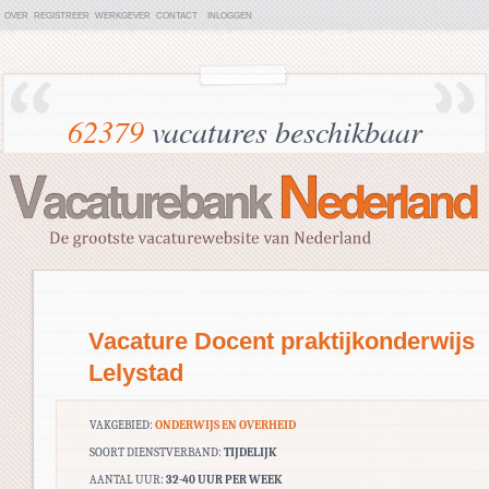
OVER
REGISTREER
WERKGEVER
CONTACT
INLOGGEN
62379
vacatures beschikbaar
Vacature Docent praktijkonderwijs
Lelystad
VAKGEBIED:
ONDERWIJS EN OVERHEID
SOORT DIENSTVERBAND:
TIJDELIJK
AANTAL UUR:
32-40 UUR PER WEEK