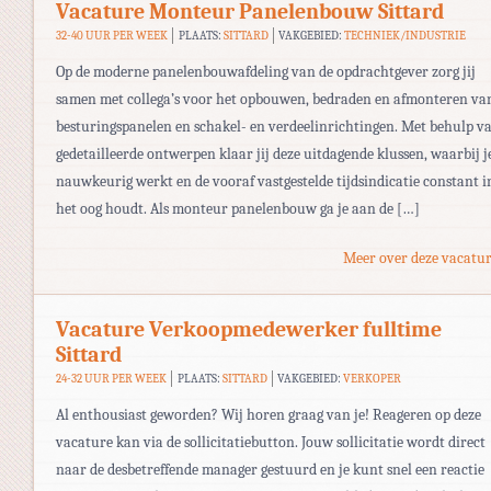
Vacature Monteur Panelenbouw Sittard
32-40 UUR PER WEEK
PLAATS:
SITTARD
VAKGEBIED:
TECHNIEK/INDUSTRIE
Op de moderne panelenbouwafdeling van de opdrachtgever zorg jij
samen met collega’s voor het opbouwen, bedraden en afmonteren va
besturingspanelen en schakel- en verdeelinrichtingen. Met behulp v
gedetailleerde ontwerpen klaar jij deze uitdagende klussen, waarbij j
nauwkeurig werkt en de vooraf vastgestelde tijdsindicatie constant i
het oog houdt. Als monteur panelenbouw ga je aan de […]
Meer over deze vacatur
Vacature Verkoopmedewerker fulltime
Sittard
24-32 UUR PER WEEK
PLAATS:
SITTARD
VAKGEBIED:
VERKOPER
Al enthousiast geworden? Wij horen graag van je! Reageren op deze
vacature kan via de sollicitatiebutton. Jouw sollicitatie wordt direct
naar de desbetreffende manager gestuurd en je kunt snel een reactie