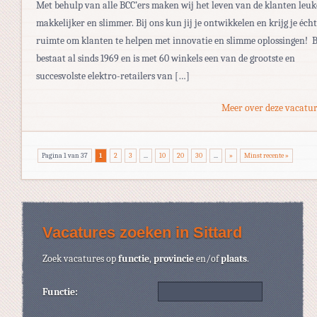
Met behulp van alle BCC’ers maken wij het leven van de klanten leuk
makkelijker en slimmer. Bij ons kun jij je ontwikkelen en krijg je écht
ruimte om klanten te helpen met innovatie en slimme oplossingen! 
bestaat al sinds 1969 en is met 60 winkels een van de grootste en
succesvolste elektro-retailers van […]
Meer over deze vacatur
Pagina 1 van 37
1
2
3
...
10
20
30
...
»
Minst recente »
Vacatures zoeken in Sittard
Zoek vacatures op
functie
,
provincie
en/of
plaats
.
Functie: