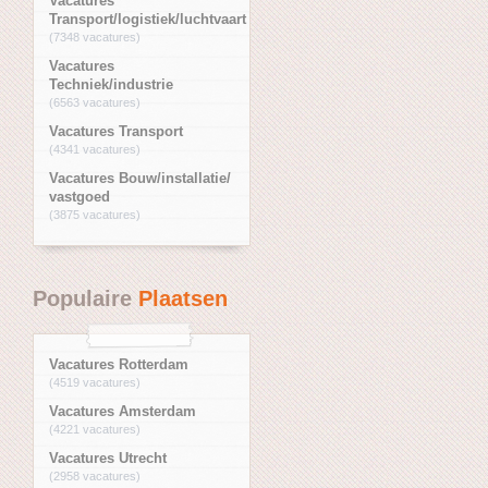
Vacatures
Transport/logistiek/luchtvaart
(7348 vacatures)
Vacatures
Techniek/industrie
(6563 vacatures)
Vacatures Transport
(4341 vacatures)
Vacatures Bouw/installatie/
vastgoed
(3875 vacatures)
Populaire
Plaatsen
Vacatures Rotterdam
(4519 vacatures)
Vacatures Amsterdam
(4221 vacatures)
Vacatures Utrecht
(2958 vacatures)