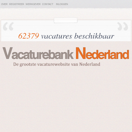
OVER
REGISTREER
WERKGEVER
CONTACT
INLOGGEN
62379
vacatures beschikbaar