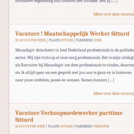
intensieve begeleiding aan cliënten met autisme. Ben jij […]
Meer over deze vacatur
Vacature ! Maatschappelijk Werker Sittard
32-40 UUR PER WEEK
PLAATS:
SITTARD
VAKGEBIED:
ZORG
Maandag® detacheert in heel Nederland professionals in de publiek
sector. Wij zijn trots op al onze zorg professionals. Het is mijn uitdag
als Recruiter bij Maandag® om deze professionals te vinden, daarom
sta ik altijd open om een gesprek met jou aan te gaan en te luisteren
naar jouw ambities, passie en wensen. Samen kunnen […]
Meer over deze vacatur
Vacature Verkoopmedewerker parttime
Sittard
16-24 UUR PER WEEK
PLAATS:
SITTARD
VAKGEBIED:
VERKOPER