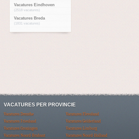
Vacatures Eindhoven
(2518 vacatures)
Vacatures Breda
(1831 vacatures)
VACATURES PER PROVINCIE
Vacatures Drenthe
Vacatures Flevoland
Vacatures Friesland
Vacatures Gelderland
Vacatures Groningen
Vacatures Limburg
Vacatures Noord-Brabant
Vacatures Noord-Holland