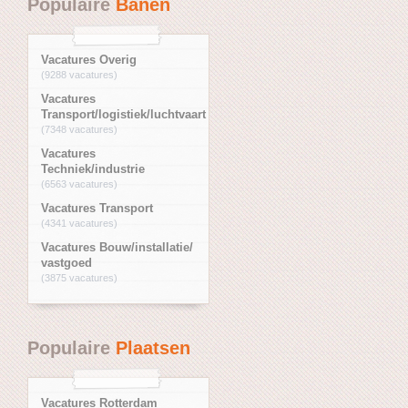
Populaire
Banen
Vacatures Overig
(9288 vacatures)
Vacatures
Transport/logistiek/luchtvaart
(7348 vacatures)
Vacatures
Techniek/industrie
(6563 vacatures)
Vacatures Transport
(4341 vacatures)
Vacatures Bouw/installatie/
vastgoed
(3875 vacatures)
Populaire
Plaatsen
Vacatures Rotterdam