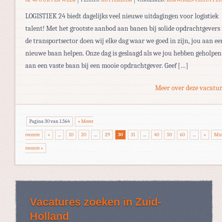
LOGISTIEK 24 biedt dagelijks veel nieuwe uitdagingen voor logistiek
talent! Met het grootste aanbod aan banen bij solide opdrachtgevers 
de transportsector doen wij elke dag waar we goed in zijn, jou aan ee
nieuwe baan helpen. Onze dag is geslaagd als we jou hebben geholpen
aan een vaste baan bij een mooie opdrachtgever. Geef […]
Meer over deze vacatur
Pagina 30 van 1.564
« Meest
recente
«
...
10
20
...
29
30
31
...
40
50
60
...
»
Min
recente »
Vacatures zoeken in Zuid-
Holland