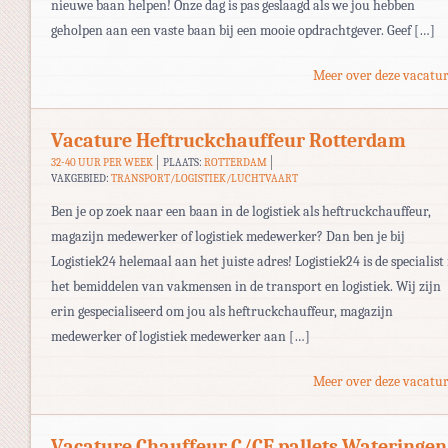
nieuwe baan helpen! Onze dag is pas geslaagd als we jou hebben
geholpen aan een vaste baan bij een mooie opdrachtgever. Geef […]
Meer over deze vacatur
Vacature Heftruckchauffeur Rotterdam
32-40 UUR PER WEEK
PLAATS:
ROTTERDAM
VAKGEBIED:
TRANSPORT/LOGISTIEK/LUCHTVAART
Ben je op zoek naar een baan in de logistiek als heftruckchauffeur,
magazijn medewerker of logistiek medewerker? Dan ben je bij
Logistiek24 helemaal aan het juiste adres! Logistiek24 is de specialist 
het bemiddelen van vakmensen in de transport en logistiek. Wij zijn
erin gespecialiseerd om jou als heftruckchauffeur, magazijn
medewerker of logistiek medewerker aan […]
Meer over deze vacatur
Vacature Chauffeur C/CE pallets Wateringen