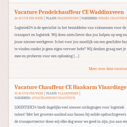
Vacature Pendelchauffeur CE Waddinxveen
24-32 UUR PER WEEK
PLAATS:
WADDINXVEEN
VAKGEBIED:
PENDEL CHAUFFEU
Logistiek24 is de specialist in het bemiddelen van vakmensen voor de
transport en logistiek. Wij doen niets liever dan jou helpen op weg n
jouw nieuwe werkgever. Is het voor jou moeilijk om een geschikte ba
te vinden omdat je geen eigen vervoer hebt? Wij denken graag met je
mee en proberen voor een oplossing […]
Meer over deze vacatur
Vacature Chauffeur CE Haakarm Vlaarding
32-40 UUR PER WEEK
PLAATS:
VLAARDINGEN
VAKGEBIED:
AFVALTRANSPORT CHAUFFEUR
LOGISTIEK24 biedt dagelijks veel nieuwe uitdagingen voor logistiek
talent! Met het grootste aanbod aan banen bij solide opdrachtgevers 
de transportsector doen wij elke dag waar we goed in zijn, jou aan ee