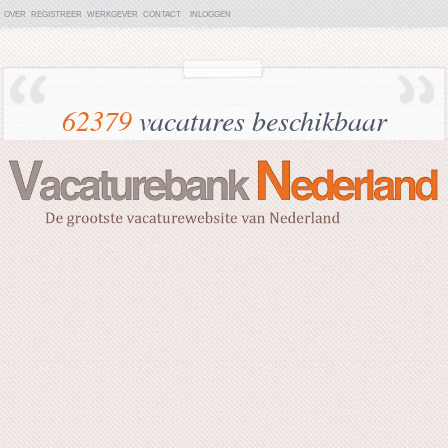
OVER
REGISTREER
WERKGEVER
CONTACT
INLOGGEN
62379
vacatures beschikbaar