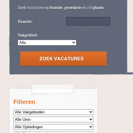
Zoek vacatures op
functie
,
provincie
en/of
plaats
.
Functie:
Vakgebied:
Filteren