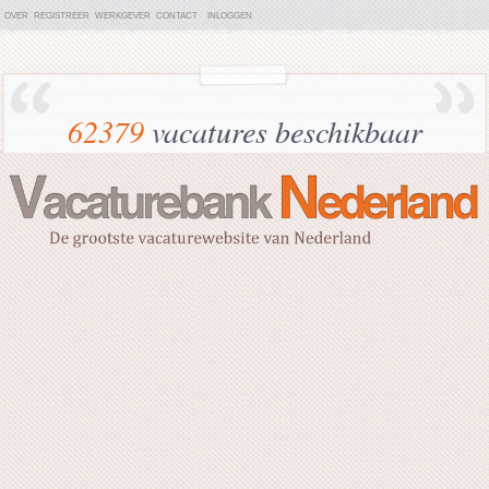
OVER
REGISTREER
WERKGEVER
CONTACT
INLOGGEN
62379
vacatures beschikbaar