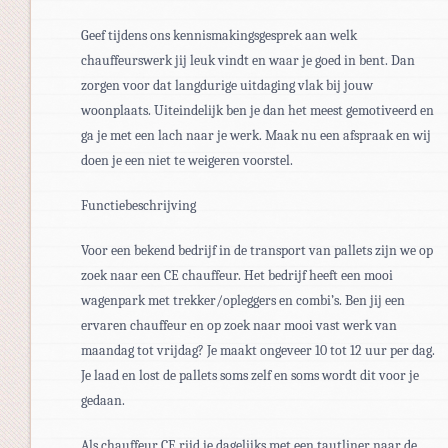
Geef tijdens ons kennismakingsgesprek aan welk
chauffeurswerk jij leuk vindt en waar je goed in bent. Dan
zorgen voor dat langdurige uitdaging vlak bij jouw
woonplaats. Uiteindelijk ben je dan het meest gemotiveerd en
ga je met een lach naar je werk. Maak nu een afspraak en wij
doen je een niet te weigeren voorstel.
Functiebeschrijving
Voor een bekend bedrijf in de transport van pallets zijn we op
zoek naar een CE chauffeur. Het bedrijf heeft een mooi
wagenpark met trekker/opleggers en combi’s. Ben jij een
ervaren chauffeur en op zoek naar mooi vast werk van
maandag tot vrijdag? Je maakt ongeveer 10 tot 12 uur per dag.
Je laad en lost de pallets soms zelf en soms wordt dit voor je
gedaan.
Als chauffeur CE rijd je dagelijks met een tautliner naar de