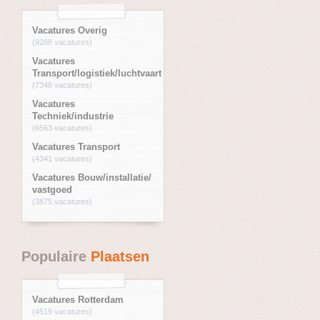
Vacatures Overig
(9288 vacatures)
Vacatures
Transport/logistiek/luchtvaart
(7348 vacatures)
Vacatures
Techniek/industrie
(6563 vacatures)
Vacatures Transport
(4341 vacatures)
Vacatures Bouw/installatie/
vastgoed
(3875 vacatures)
Populaire
Plaatsen
Vacatures Rotterdam
(4519 vacatures)