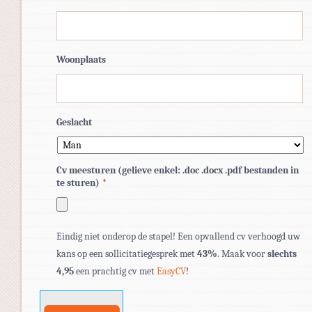
Woonplaats
Geslacht
Cv meesturen (gelieve enkel: .doc .docx .pdf bestanden in
te sturen)
*
Toegestane
Eindig niet onderop de stapel! Een opvallend cv verhoogd uw
bestandstypen:
kans op een sollicitatiegesprek met
43%
. Maak voor
slechts
pdf,
4,95
een prachtig cv met
EasyCV
!
doc,
docx.