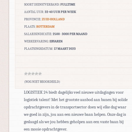
SOORT DIENSTVERBAND:
FULLTIME
AANTAL UUR:
32-40 UUR PER WEEK
PROVINCIE:
ZUID-HOLLAND
PLAATS:
ROTTERDAM
SALARISINDICATIE:
2500 - 3000 PER MAAND
WERKERVARING:
ERVAREN
PLAATSINGSDATUM:
17 MAART 2023
(NOG NIET BEOORDEELD)
LOGISTIEK 24 biedt dagelijks veel nieuwe uitdagingen voor
logistiek talent! Met het grootste aanbod aan banen bij solide
opdrachtgevers in de transportsector doen wij elke dag waar
we goed in zijn, jou aan een nieuwe baan helpen. Onze dag is
geslaagd als we jou hebben geholpen aan een vaste baan bij
een mooie opdrachtgever.