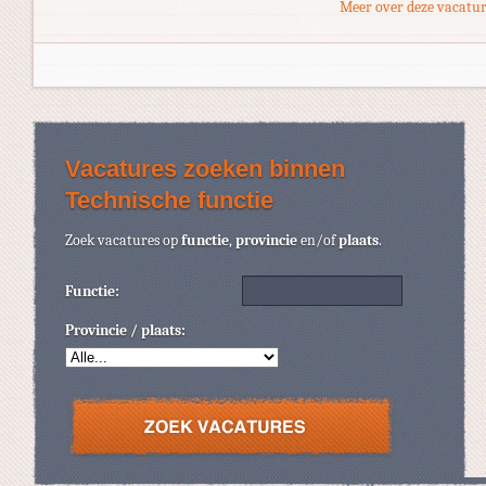
Meer over deze vacatur
Vacatures zoeken binnen
Technische functie
Zoek vacatures op
functie
,
provincie
en/of
plaats
.
Functie:
Provincie / plaats: