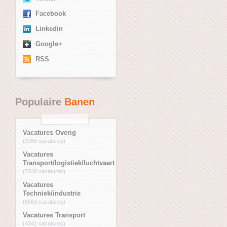
Facebook
Linkedin
Google+
RSS
Populaire
Banen
Vacatures Overig
(9288 vacatures)
Vacatures
Transport/logistiek/luchtvaart
(7348 vacatures)
Vacatures
Techniek/industrie
(6563 vacatures)
Vacatures Transport
(4341 vacatures)