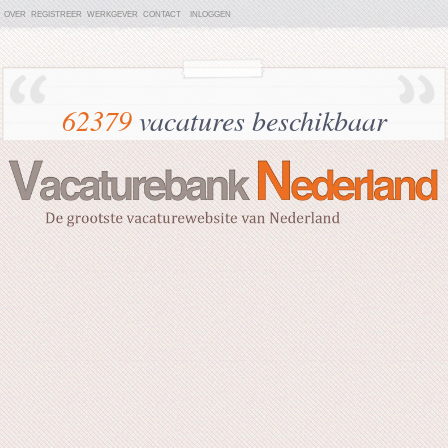
OVER
REGISTREER
WERKGEVER
CONTACT
INLOGGEN
62379
vacatures beschikbaar