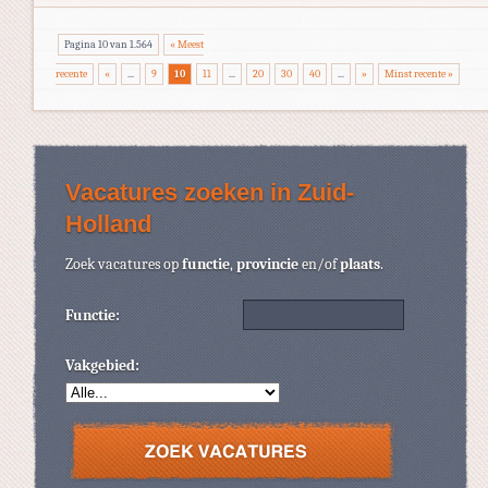
Pagina 10 van 1.564
« Meest
recente
«
...
9
10
11
...
20
30
40
...
»
Minst recente »
Vacatures zoeken in Zuid-
Holland
Zoek vacatures op
functie
,
provincie
en/of
plaats
.
Functie:
Vakgebied: