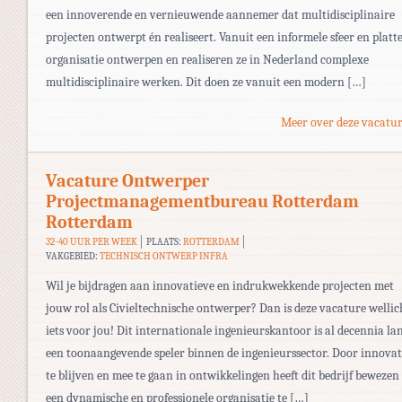
een innoverende en vernieuwende aannemer dat multidisciplinaire
projecten ontwerpt én realiseert. Vanuit een informele sfeer en platt
organisatie ontwerpen en realiseren ze in Nederland complexe
multidisciplinaire werken. Dit doen ze vanuit een modern […]
Meer over deze vacatur
Vacature Ontwerper
Projectmanagementbureau Rotterdam
Rotterdam
32-40 UUR PER WEEK
PLAATS:
ROTTERDAM
VAKGEBIED:
TECHNISCH ONTWERP INFRA
Wil je bijdragen aan innovatieve en indrukwekkende projecten met
jouw rol als Civieltechnische ontwerper? Dan is deze vacature wellic
iets voor jou! Dit internationale ingenieurskantoor is al decennia la
een toonaangevende speler binnen de ingenieurssector. Door innovat
te blijven en mee te gaan in ontwikkelingen heeft dit bedrijf bewezen
een dynamische en professionele organisatie te […]