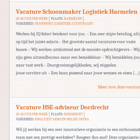
Vacature Schoonmaker Logistiek Harmelen
32-40 UUR PER WEEK
PLAATS:
HARMELEN
VAKGEBIED:
TRANSPORT/LOGISTIEK/LUCHTVAART
Werken bij IQ Select betekent voor jou: – Een zeer stipte betaling, alti
op tijd het juiste salaris – Het grootste aantal vacatures voor vaste
banen – Wij werken uitsluitend met de mooiste opdrachtgevers – Wij
zijn geen uitzendbureau maar een bemiddelaar – Wij bemiddelen jou
naar vast werk – Doorgroeimogelijkheden, wij stippelen
jouw carrière uit – Een baan passend naar jouw wensen en eisen […]
Meer over deze vacatur
Vacature HSE-adviseur Dordrecht
32-40 UUR PER WEEK
PLAATS:
DORDRECHT
VAKGEBIED:
KWALITEIT ARBO EN MILIEU INFRA
Wil jij werken bij een zeer innovatieve organisatie in een enthousias
team met een prettige werksfeer? Reageer dan snel! Deze organisatie 