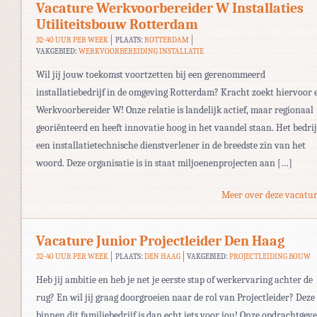
Vacature Werkvoorbereider W Installaties
Utiliteitsbouw Rotterdam
32-40 UUR PER WEEK
PLAATS:
ROTTERDAM
VAKGEBIED:
WERKVOORBEREIDING INSTALLATIE
Wil jij jouw toekomst voortzetten bij een gerenommeerd
installatiebedrijf in de omgeving Rotterdam? Kracht zoekt hiervoor 
Werkvoorbereider W! Onze relatie is landelijk actief, maar regionaal
georiënteerd en heeft innovatie hoog in het vaandel staan. Het bedrijf
een installatietechnische dienstverlener in de breedste zin van het
woord. Deze organisatie is in staat miljoenenprojecten aan […]
Meer over deze vacatur
Vacature Junior Projectleider Den Haag
32-40 UUR PER WEEK
PLAATS:
DEN HAAG
VAKGEBIED:
PROJECTLEIDING BOUW
Heb jij ambitie en heb je net je eerste stap of werkervaring achter de
rug? En wil jij graag doorgroeien naar de rol van Projectleider? Deze 
binnen dit familiebedrijf is dan echt iets voor jou! Onze opdrachtgev