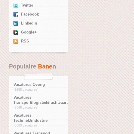
Twitter
Facebook
Linkedin
Google+
RSS
Populaire
Banen
Vacatures Overig
(9288 vacatures)
Vacatures
Transport/logistiek/luchtvaart
(7348 vacatures)
Vacatures
Techniek/industrie
(6563 vacatures)
Vacatures Transport