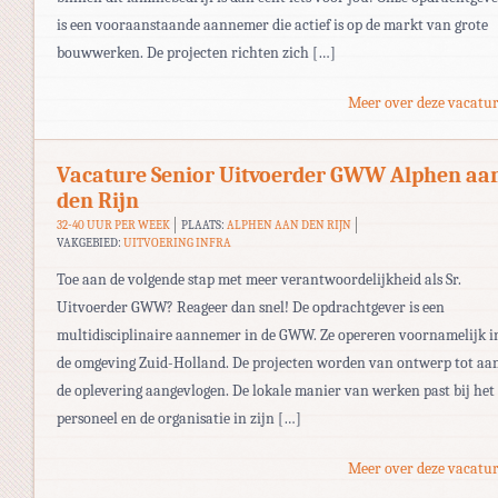
is een vooraanstaande aannemer die actief is op de markt van grote
bouwwerken. De projecten richten zich […]
Meer over deze vacatur
Vacature Senior Uitvoerder GWW Alphen aa
den Rijn
32-40 UUR PER WEEK
PLAATS:
ALPHEN AAN DEN RIJN
VAKGEBIED:
UITVOERING INFRA
Toe aan de volgende stap met meer verantwoordelijkheid als Sr.
Uitvoerder GWW? Reageer dan snel! De opdrachtgever is een
multidisciplinaire aannemer in de GWW. Ze opereren voornamelijk i
de omgeving Zuid-Holland. De projecten worden van ontwerp tot aa
de oplevering aangevlogen. De lokale manier van werken past bij het
personeel en de organisatie in zijn […]
Meer over deze vacatur