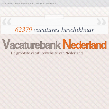
OVER
REGISTREER
WERKGEVER
CONTACT
INLOGGEN
62379
vacatures beschikbaar