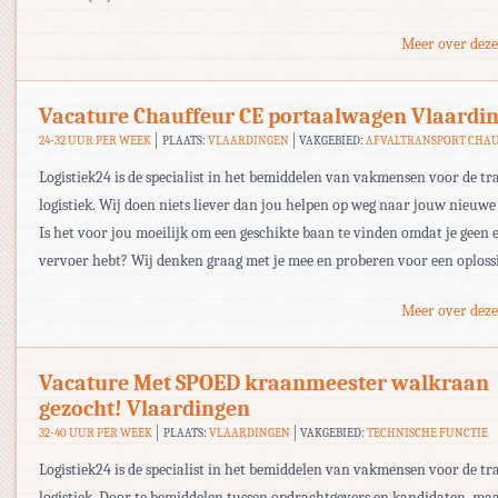
Meer over deze
Vacature Chauffeur CE portaalwagen Vlaardi
24-32 UUR PER WEEK
PLAATS:
VLAARDINGEN
VAKGEBIED:
AFVALTRANSPORT CHA
Logistiek24 is de specialist in het bemiddelen van vakmensen voor de tr
logistiek. Wij doen niets liever dan jou helpen op weg naar jouw nieuwe
Is het voor jou moeilijk om een geschikte baan te vinden omdat je geen 
vervoer hebt? Wij denken graag met je mee en proberen voor een oploss
Meer over deze
Vacature Met SPOED kraanmeester walkraan
gezocht! Vlaardingen
32-40 UUR PER WEEK
PLAATS:
VLAARDINGEN
VAKGEBIED:
TECHNISCHE FUNCTIE
Logistiek24 is de specialist in het bemiddelen van vakmensen voor de tr
logistiek. Door te bemiddelen tussen opdrachtgevers en kandidaten, ma