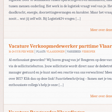
tussen mensen onderling. Het werk in de logistiek vraagt veel van je. He
daadkracht, energie, doorzettingsvermogen en karakter. Maar het vraag
nooit… wat jij zelf wilt. Bij Logistiek24 vragen […]
Meer over deze
Vacature Verkoopmedewerker parttime Vlaa
16-24 UUR PER WEEK
PLAATS:
VLAARDINGEN
VAKGEBIED:
VERKOPER
Al enthousiast geworden? Wij horen graag van je! Reageren op deze va
via de sollicitatiebutton. Jouw sollicitatie wordt direct naar de desbetre
manager gestuurd en je kunt snel een reactie van ons verwachten! Mee
over BCC? Klik dan op deze link! Functiebeschrijving – Samen met je te
enthousiaste collega’s help je onze […]
Meer over deze