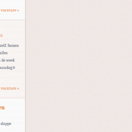
 vacature »
ID
hzelf. Samen
alles
n de week
j Maandag®
 vacature »
en
 slappe