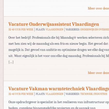
Meer over deze
Vacature Onderwijsassistent Vlaardingen
32-40 UUR PER WEEK
PLAATS:
VLAARDINGEN
VAKGEBIED:
ONDERWIJS EN OVERHE
Over het bedrijf: Professionals die bij Maandag® werken selecteren zic
met hen zien wij de maandag als een fris en nieuw begin. Het gevoel dat 
mogelijk is. Dat gevoel van ambitie en optimisme dragen we elke dag va
uit. Want eigenlijk is het voor ons elke dag maandag. Professionals bi
[…]
Meer over deze
Vacature Vakman warmtetechniek Vlaarding
32-40 UUR PER WEEK
PLAATS:
VLAARDINGEN
VAKGEBIED:
TECHNIEK/INDUSTRIE
Onze opdrachtgever is specialist in het realiseren van infrastructuur op
bodem, complexe binnenstedelijke projecten en de aanpak van