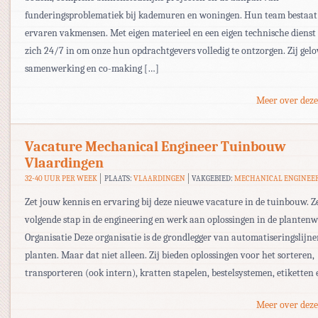
funderingsproblematiek bij kademuren en woningen. Hun team bestaat
ervaren vakmensen. Met eigen materieel en een eigen technische dienst 
zich 24/7 in om onze hun opdrachtgevers volledig te ontzorgen. Zij gelo
samenwerking en co-making […]
Meer over deze
Vacature Mechanical Engineer Tuinbouw
Vlaardingen
32-40 UUR PER WEEK
PLAATS:
VLAARDINGEN
VAKGEBIED:
MECHANICAL ENGINEE
Zet jouw kennis en ervaring bij deze nieuwe vacature in de tuinbouw. Ze
volgende stap in de engineering en werk aan oplossingen in de plantenw
Organisatie Deze organisatie is de grondlegger van automatiseringslijn
planten. Maar dat niet alleen. Zij bieden oplossingen voor het sorteren,
transporteren (ook intern), kratten stapelen, bestelsystemen, etiketten
Meer over deze