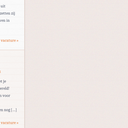
 uit
zetten zij
ven in
 vacature »
R
t je
ereld!
en voor
 en nog […]
 vacature »