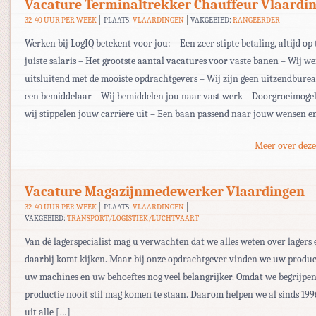
Vacature Terminaltrekker Chauffeur Vlaardi
32-40 UUR PER WEEK
PLAATS:
VLAARDINGEN
VAKGEBIED:
RANGEERDER
Werken bij LogIQ betekent voor jou: – Een zeer stipte betaling, altijd op 
juiste salaris – Het grootste aantal vacatures voor vaste banen – Wij w
uitsluitend met de mooiste opdrachtgevers – Wij zijn geen uitzendbur
een bemiddelaar – Wij bemiddelen jou naar vast werk – Doorgroeimogel
wij stippelen jouw carrière uit – Een baan passend naar jouw wensen en
Meer over deze
Vacature Magazijnmedewerker Vlaardingen
32-40 UUR PER WEEK
PLAATS:
VLAARDINGEN
VAKGEBIED:
TRANSPORT/LOGISTIEK/LUCHTVAART
Van dé lagerspecialist mag u verwachten dat we alles weten over lagers 
daarbij komt kijken. Maar bij onze opdrachtgever vinden we uw produc
uw machines en uw behoeftes nog veel belangrijker. Omdat we begrijpe
productie nooit stil mag komen te staan. Daarom helpen we al sinds 199
uit alle […]