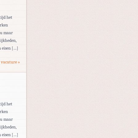
tijd het
erken
eau maar
ijkheden,
 eisen […]
 vacature »
tijd het
erken
eau maar
ijkheden,
 eisen […]