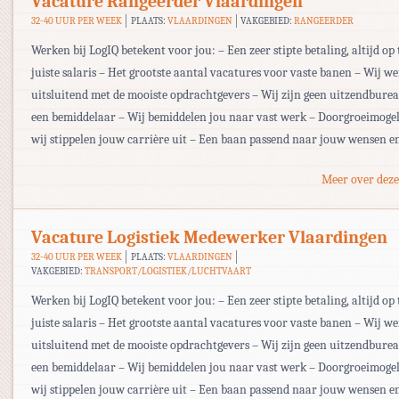
Vacature Rangeerder Vlaardingen
32-40 UUR PER WEEK
PLAATS:
VLAARDINGEN
VAKGEBIED:
RANGEERDER
Werken bij LogIQ betekent voor jou: – Een zeer stipte betaling, altijd op 
juiste salaris – Het grootste aantal vacatures voor vaste banen – Wij w
uitsluitend met de mooiste opdrachtgevers – Wij zijn geen uitzendbur
een bemiddelaar – Wij bemiddelen jou naar vast werk – Doorgroeimogel
wij stippelen jouw carrière uit – Een baan passend naar jouw wensen en
Meer over deze
Vacature Logistiek Medewerker Vlaardingen
32-40 UUR PER WEEK
PLAATS:
VLAARDINGEN
VAKGEBIED:
TRANSPORT/LOGISTIEK/LUCHTVAART
Werken bij LogIQ betekent voor jou: – Een zeer stipte betaling, altijd op 
juiste salaris – Het grootste aantal vacatures voor vaste banen – Wij w
uitsluitend met de mooiste opdrachtgevers – Wij zijn geen uitzendbur
een bemiddelaar – Wij bemiddelen jou naar vast werk – Doorgroeimogel
wij stippelen jouw carrière uit – Een baan passend naar jouw wensen en