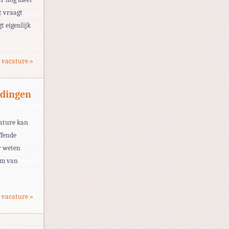
t vraagt
t eigenlijk
 vacature »
rdingen
cature kan
ffende
r weten
am van
 vacature »