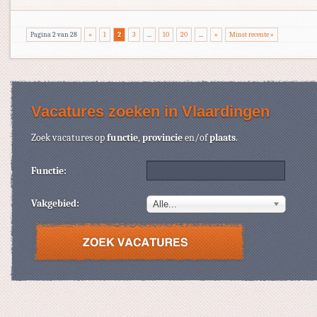
Pagina 2 van 28
«
1
2
3
...
10
20
...
»
Minst recente »
Vacatures zoeken in Vlaardingen
Zoek vacatures op
functie
,
provincie
en/of
plaats
.
Functie:
Vakgebied:
Alle...