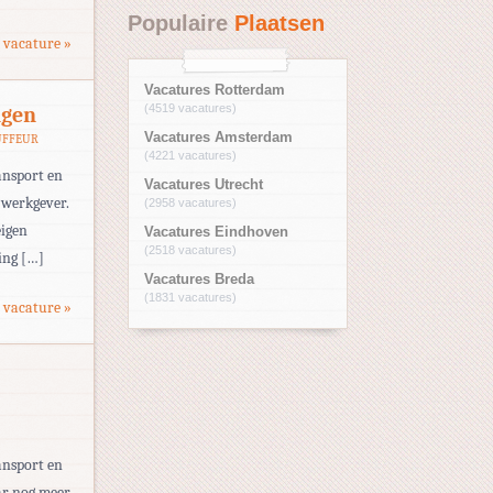
Populaire
Plaatsen
 vacature »
Vacatures Rotterdam
(4519 vacatures)
ngen
Vacatures Amsterdam
UFFEUR
(4221 vacatures)
ansport en
Vacatures Utrecht
 werkgever.
(2958 vacatures)
eigen
Vacatures Eindhoven
(2518 vacatures)
ing […]
Vacatures Breda
(1831 vacatures)
 vacature »
ansport en
ar nog meer