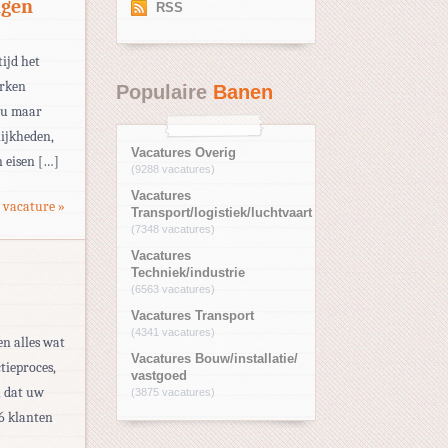
ngen
RSS
tijd het
erken
Populaire
Banen
eau maar
ijkheden,
Vacatures Overig
 eisen […]
(9288 vacatures)
Vacatures
 vacature »
Transport/logistiek/luchtvaart
(7348 vacatures)
Vacatures
Techniek/industrie
(6563 vacatures)
Vacatures Transport
(4341 vacatures)
en alles wat
Vacatures Bouw/installatie/
tieproces,
vastgoed
n dat uw
(3875 vacatures)
6 klanten