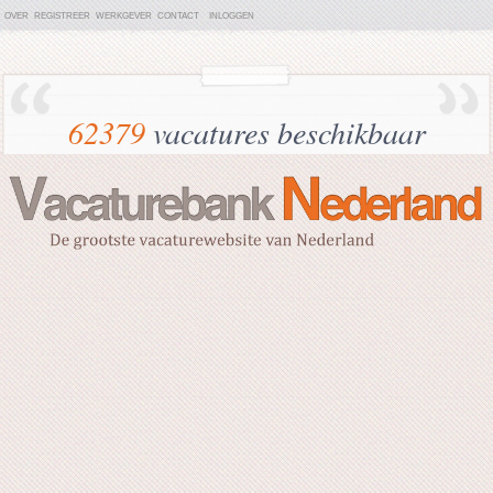
OVER
REGISTREER
WERKGEVER
CONTACT
INLOGGEN
62379
vacatures beschikbaar