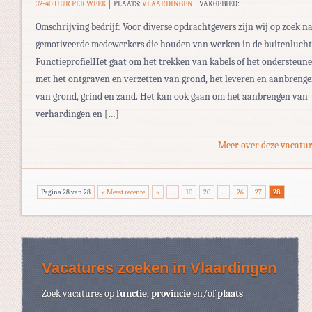
32-40 UUR PER WEEK
PLAATS:
VLAARDINGEN
VAKGEBIED:
Omschrijving bedrijf: Voor diverse opdrachtgevers zijn wij op zoek n
gemotiveerde medewerkers die houden van werken in de buitenlucht
FunctieprofielHet gaat om het trekken van kabels of het ondersteun
met het ontgraven en verzetten van grond, het leveren en aanbreng
van grond, grind en zand. Het kan ook gaan om het aanbrengen van
verhardingen en […]
Meer over deze vacatur
Pagina 28 van 28
« Meest recente
«
...
10
20
...
26
27
28
Vacatures zoeken in Vlaardingen
Zoek vacatures op
functie
,
provincie
en/of
plaats
.