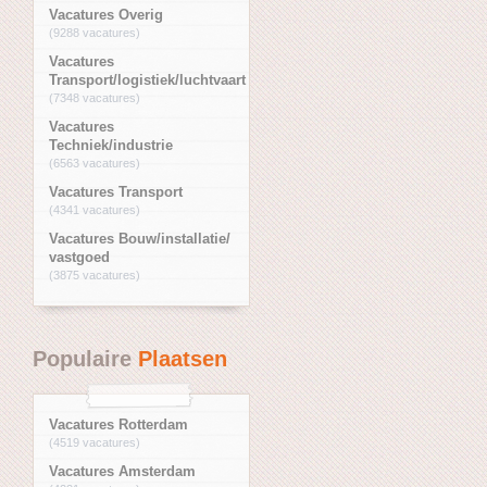
Vacatures Overig
(9288 vacatures)
Vacatures
Transport/logistiek/luchtvaart
(7348 vacatures)
Vacatures
Techniek/industrie
(6563 vacatures)
Vacatures Transport
(4341 vacatures)
Vacatures Bouw/installatie/
vastgoed
(3875 vacatures)
Populaire
Plaatsen
Vacatures Rotterdam
(4519 vacatures)
Vacatures Amsterdam