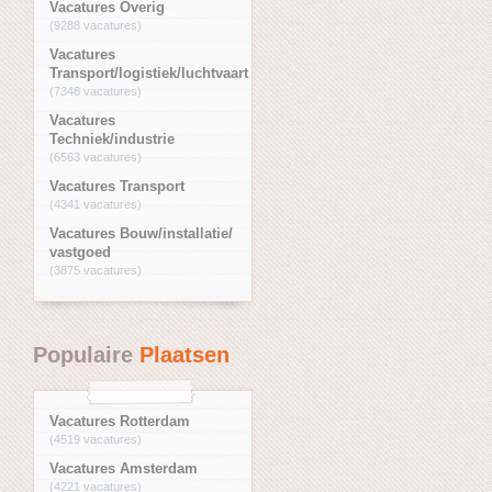
Vacatures Overig
(9288 vacatures)
Vacatures
Transport/logistiek/luchtvaart
(7348 vacatures)
Vacatures
Techniek/industrie
(6563 vacatures)
Vacatures Transport
(4341 vacatures)
Vacatures Bouw/installatie/
vastgoed
(3875 vacatures)
Populaire
Plaatsen
Vacatures Rotterdam
(4519 vacatures)
Vacatures Amsterdam
(4221 vacatures)