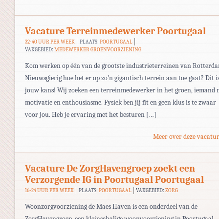
Vacature Terreinmedewerker Poortugaal
32-40 UUR PER WEEK
PLAATS:
POORTUGAAL
VAKGEBIED:
MEDEWERKER GROENVOORZIENING
Kom werken op één van de grootste industrieterreinen van Rotterda
Nieuwsgierig hoe het er op zo’n gigantisch terrein aan toe gaat? Dit i
jouw kans! Wij zoeken een terreinmedewerker in het groen, iemand 
motivatie en enthousiasme. Fysiek ben jij fit en geen klus is te zwaar
voor jou. Heb je ervaring met het besturen […]
Meer over deze vacatur
Vacature De ZorgHavengroep zoekt een
Verzorgende IG in Poortugaal Poortugaal
16-24 UUR PER WEEK
PLAATS:
POORTUGAAL
VAKGEBIED:
ZORG
Woonzorgvoorziening de Maes Haven is een onderdeel van de
ZorgHavengroep, een kleinschalige woonvoorziening in Poortugaal.