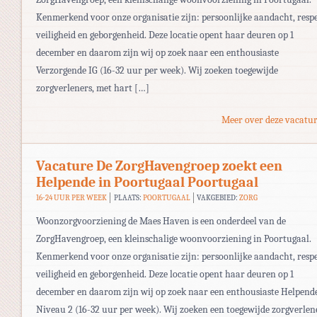
Kenmerkend voor onze organisatie zijn: persoonlijke aandacht, respe
veiligheid en geborgenheid. Deze locatie opent haar deuren op 1
december en daarom zijn wij op zoek naar een enthousiaste
Verzorgende IG (16-32 uur per week). Wij zoeken toegewijde
zorgverleners, met hart […]
Meer over deze vacatur
Vacature De ZorgHavengroep zoekt een
Helpende in Poortugaal Poortugaal
16-24 UUR PER WEEK
PLAATS:
POORTUGAAL
VAKGEBIED:
ZORG
Woonzorgvoorziening de Maes Haven is een onderdeel van de
ZorgHavengroep, een kleinschalige woonvoorziening in Poortugaal.
Kenmerkend voor onze organisatie zijn: persoonlijke aandacht, respe
veiligheid en geborgenheid. Deze locatie opent haar deuren op 1
december en daarom zijn wij op zoek naar een enthousiaste Helpend
Niveau 2 (16-32 uur per week). Wij zoeken een toegewijde zorgverlen