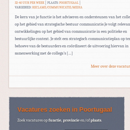
32-40 UUR PER WEEK
PLAATS:
POORTUGAAL
VAKGEBIED:
RECLAME/COMMUNICATIE/MEDIA
De kern van je functie is het adviseren en ondersteunen van het coll
op het gebied van strategische bestuur communicatie.Je volgt releva
ontwikkelingen op het gebied van communicatie in een politieke en
bestuurlijke context. Je stelt een strategisch communicatieplan op te
behoeve van de bestuurders en coördineert de uitvoering hiervan in
samenwerking met de collega’s […]
Meer over deze vacatur
Vacatures zoeken in Poortugaal
Zoek vacatures op
functie
,
provincie
en/of
plaats
.