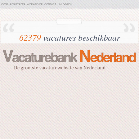
OVER
REGISTREER
WERKGEVER
CONTACT
INLOGGEN
62379
vacatures beschikbaar