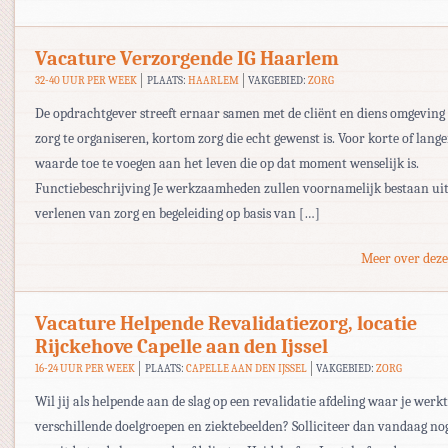
Vacature Verzorgende IG Haarlem
32-40 UUR PER WEEK
PLAATS:
HAARLEM
VAKGEBIED:
ZORG
De opdrachtgever streeft ernaar samen met de cliënt en diens omgeving
zorg te organiseren, kortom zorg die echt gewenst is. Voor korte of lange
waarde toe te voegen aan het leven die op dat moment wenselijk is.
Functiebeschrijving Je werkzaamheden zullen voornamelijk bestaan uit
verlenen van zorg en begeleiding op basis van […]
Meer over deze
Vacature Helpende Revalidatiezorg, locatie
Rijckehove Capelle aan den Ijssel
16-24 UUR PER WEEK
PLAATS:
CAPELLE AAN DEN IJSSEL
VAKGEBIED:
ZORG
Wil jij als helpende aan de slag op een revalidatie afdeling waar je werk
verschillende doelgroepen en ziektebeelden? Solliciteer dan vandaag no