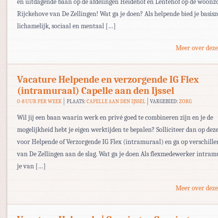
en uitdagende baan op de afdelingen Heidehof en Lentehof op de woonz
Rijckehove van De Zellingen! Wat ga je doen? Als helpende bied je basisz
lichamelijk, sociaal en mentaal […]
Meer over deze
Vacature Helpende en verzorgende IG Flex
(intramuraal) Capelle aan den Ijssel
0-8 UUR PER WEEK
PLAATS:
CAPELLE AAN DEN IJSSEL
VAKGEBIED:
ZORG
Wil jij een baan waarin werk en privé goed te combineren zijn en je de
mogelijkheid hebt je eigen werktijden te bepalen? Solliciteer dan op dez
voor Helpende of Verzorgende IG Flex (intramuraal) en ga op verschille
van De Zellingen aan de slag. Wat ga je doen Als flexmedewerker intram
je van […]
Meer over deze