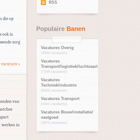
RSS
n die op
Populaire
Banen
 ook is.
ssende zorg
Vacatures Overig
(9288 vacatures)
Vacatures
 vacature »
Transport/logistiek/luchtvaart
(7348 vacatures)
Vacatures
Techniek/industrie
(6563 vacatures)
Vacatures Transport
tzenden van
(4341 vacatures)
matches
Vacatures Bouw/installatie/
mpact
vastgoed
(3875 vacatures)
t werken in