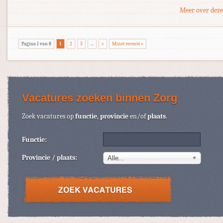
Meer over deze
Pagina 1 van 8
1
2
3
...
»
Minst recente »
Vacatures zoeken binnen Zorg
Zoek vacatures op
functie
,
provincie
en/of
plaats
.
Functie:
Provincie / plaats:
Alle...