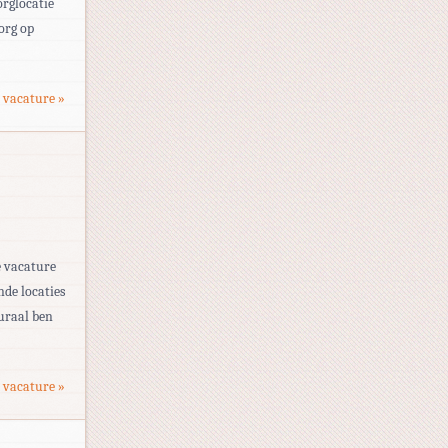
orglocatie
org op
 vacature »
e vacature
nde locaties
uraal ben
 vacature »