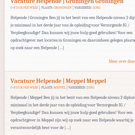
Vacature Helpende | Groningen Groningen
0-8 UUR PER WEEK
PLAATS:
GRONINGEN
VAKGEBIED:
ZORG
Helpende | Groningen Ben jij in het bezit van een Helpende niveau 2 dip
je minimaal in het derde jaar van de opleiding voor Verzorgende IG /
Verpleegkundige? Dan kunnen wij jouw hulp goed gebruiken! Voor een
opdrachtgever met locaties in Groningen en daaromheen gelegen plaatse
op zoek naar een Helpende […]
Meer over deze
Vacature Helpende | Meppel Meppel
0-8 UUR PER WEEK
PLAATS:
MEPPEL
VAKGEBIED:
ZORG
Helpende | Meppel Ben jij in het bezit van een Helpende niveau 2 diploma
minimaal in het derde jaar van de opleiding voor Verzorgende IG /
Verpleegkundige? Dan kunnen wij jouw hulp goed gebruiken! Voor een
opdrachtgever in Meppel zijn wij op zoek naar een Helpende waarbij je
verantwoordelijk bent voor de […]