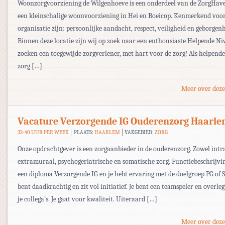
Woonzorgvoorziening de Wilgenhoeve is een onderdeel van de ZorgHav
een kleinschalige woonvoorziening in Hei en Boeicop. Kenmerkend voo
organisatie zijn: persoonlijke aandacht, respect, veiligheid en geborgenh
Binnen deze locatie zijn wij op zoek naar een enthousiaste Helpende Ni
zoeken een toegewijde zorgverlener, met hart voor de zorg! Als helpende
zorg […]
Meer over deze
Vacature Verzorgende IG Ouderenzorg Haarl
32-40 UUR PER WEEK
PLAATS:
HAARLEM
VAKGEBIED:
ZORG
Onze opdrachtgever is een zorgaanbieder in de ouderenzorg. Zowel intr
extramuraal, psychogeriatrische en somatische zorg. Functiebeschrijvin
een diploma Verzorgende IG en je hebt ervaring met de doelgroep PG of S
bent daadkrachtig en zit vol initiatief. Je bent een teamspeler en overle
je collega’s. Je gaat voor kwaliteit. Uiteraard […]
Meer over deze