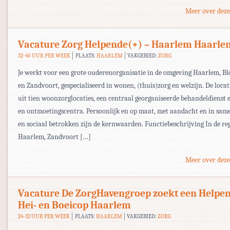
Meer over deze
Vacature Zorg Helpende(+) – Haarlem Haarle
32-40 UUR PER WEEK
PLAATS:
HAARLEM
VAKGEBIED:
ZORG
Je werkt voor een grote ouderenorganisatie in de omgeving Haarlem, B
en Zandvoort, gespecialiseerd in wonen, (thuis)zorg en welzijn. De locat
uit tien woonzorglocaties, een centraal georganiseerde behandeldienst e
en ontmoetingscentra. Persoonlijk en op maat, met aandacht en in sa
en sociaal betrokken zijn de kernwaarden. Functiebeschrijving In de re
Haarlem, Zandvoort […]
Meer over deze
Vacature De ZorgHavengroep zoekt een Helpen
Hei- en Boeicop Haarlem
24-32 UUR PER WEEK
PLAATS:
HAARLEM
VAKGEBIED:
ZORG