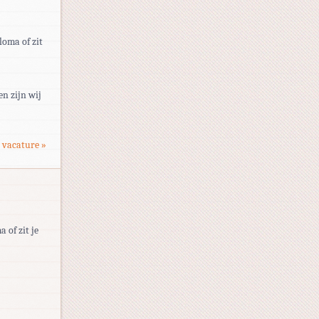
loma of zit
n zijn wij
 vacature »
 of zit je