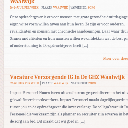
Waalwijk
16-24 UUR PER WEEK
PLAATS:
WAALWIJK
VAKGEBIED:
ZORG
Onze opdrachtgever is er voor mensen met grote gezondheidsuitdaginge
eigen wijze vorm willen geven aan hun leven. Ze zijn er voor ouderen,
revalidanten en mensen met chronische aandoeningen. Daar waar thuis
Samen met cliënten en hun naasten willen we ontdekken wat de best pa
of ondersteuning is. De opdrachtgever heeft […]
Meer over deze
Vacature Verzorgende IG In De GHZ Waalwijk
32-40 UUR PER WEEK
PLAATS:
WAALWIJK
VAKGEBIED:
ZORG
Impact Personeel Hoorn is een uitzendbureau gespecialiseerd in het ui
gekwalificeerde medewerkers. Impact Personeel maakt dagelijks goede 
tussen jou en de opdrachtgever die inzet verlangt. De collega’s vanuit I
Personeel die werkzaam zijn als planner en recruiter zijn ervaren in he
de zorg aan bed. Dit maakt dat wij goed in […]