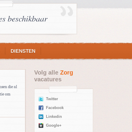
es beschikbaar
DIENSTEN
Volg alle
Zorg
vacatures
nsen die al
ctie om
Twitter
Facebook
Linkedin
Google+