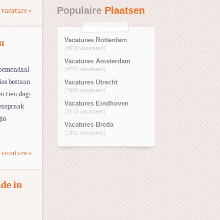
Populaire
Plaatsen
 vacature »
m
Vacatures Rotterdam
(4519 vacatures)
Vacatures Amsterdam
loemendaal
(4221 vacatures)
ies bestaan
Vacatures Utrecht
(2958 vacatures)
n tien dag-
Vacatures Eindhoven
menspraak
(2518 vacatures)
gio
Vacatures Breda
(1831 vacatures)
 vacature »
de in