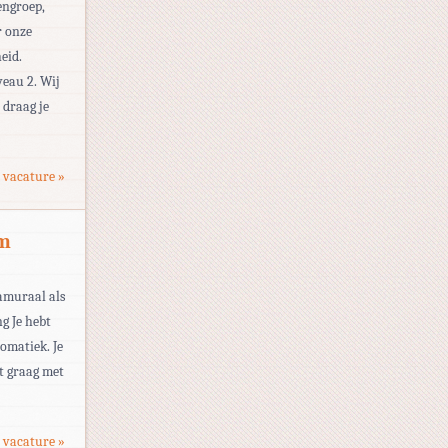
engroep,
r onze
eid.
veau 2. Wij
 draag je
 vacature »
em
amuraal als
g Je hebt
omatiek. Je
gt graag met
 vacature »