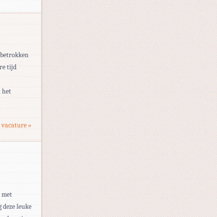
 betrokken
re tijd
 het
 vacature »
t met
g deze leuke